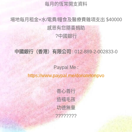
每月的恆常開支資料
場地每月租金+水/電費/糧食及醫療費雜項支出 $40000
感恩有您隨喜捐助
?中國銀行
中國銀行（香港）有限公司
: 012-889-2-002833-0
Paypal Me :
https://www.paypal.me/donatetonpvo
善心善行
造福毛孩
功德無量
????????