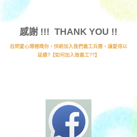
感謝 !!! THANK YOU !!
自問愛心爆棚嘅你，快啲加入我們義工兵團，讓愛得以
延續?【如何加入做義工??】