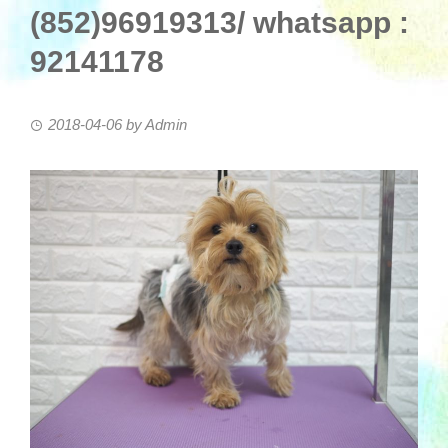
(852)96919313/ whatsapp :
92141178
2018-04-06
by
Admin