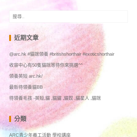
搜
尋
關
鍵
近期文章
字:
@arc.hk #貓咪領養 #britishshorthair #exoticshorthair
收容中心有50隻貓咪等待你來挑選^^
領養英短 arc.hk/
最新待領養貓BB
待領養毛孩 -英短,貓 ,貓貓 ,貓奴 ,貓星人 ,貓咪
分類
ARC青少年義工活動 學校講座