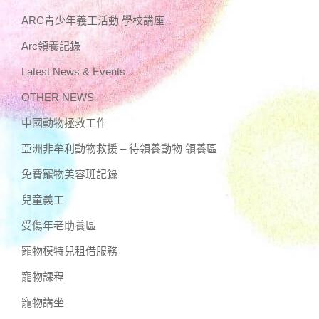
ARC青少年義工活動 學校講座
Arc領養記錄
Latest News & Events
OTHER NEWS
中國動物拯救工作
亞洲非牟利動物救援 – 待領養動物 領養區
免費寵物美容班記錄
兒童義工
受傷年老助養區
寵物模特兒租借服務
寵物課程
寵物講坐