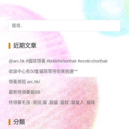
搜
尋
關
鍵
近期文章
字:
@arc.hk #貓咪領養 #britishshorthair #exoticshorthair
收容中心有50隻貓咪等待你來挑選^^
領養英短 arc.hk/
最新待領養貓BB
待領養毛孩 -英短,貓 ,貓貓 ,貓奴 ,貓星人 ,貓咪
分類