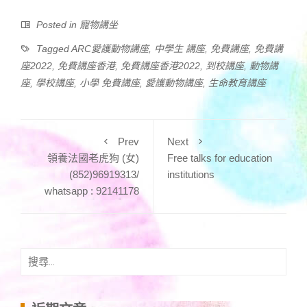
Posted in
寵物講坐
Tagged
ARC愛護動物講座
,
中學生 講座
,
免費講座
,
免費講
座2022
,
免費講座香港
,
免費講座香港2022
,
到校講座
,
動物講
座
,
學校講座
,
小學 免費講座
,
愛護動物講座
,
生命教育講座
Prev
Next
領養法國老虎狗 (女)
Free talks for education
(852)96919313/
institutions
whatsapp : 92141178
搜
尋
關
鍵