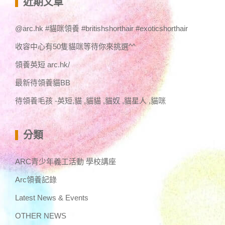
近期文章
字:
@arc.hk #貓咪領養 #britishshorthair #exoticshorthair
收容中心有50隻貓咪等待你來挑選^^
領養英短 arc.hk/
最新待領養貓BB
待領養毛孩 -英短,貓 ,貓貓 ,貓奴 ,貓星人 ,貓咪
分類
ARC青少年義工活動 學校講座
Arc領養記錄
Latest News & Events
OTHER NEWS