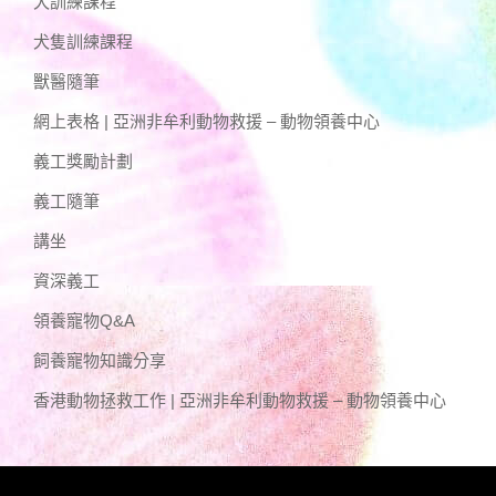
犬訓練課程
犬隻訓練課程
獸醫隨筆
網上表格 | 亞洲非牟利動物救援 – 動物領養中心
義工獎勵計劃
義工隨筆
講坐
資深義工
領養寵物Q&A
飼養寵物知識分享
香港動物拯救工作 | 亞洲非牟利動物救援 – 動物領養中心