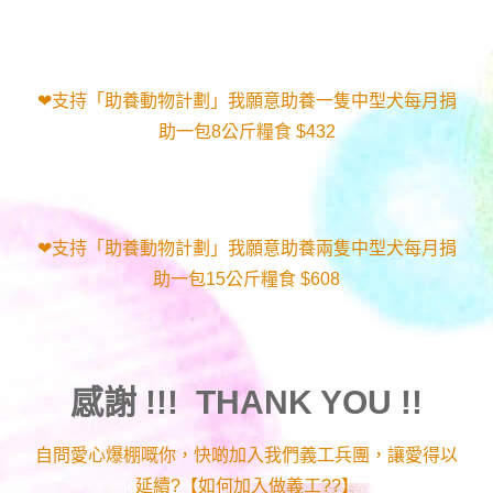
❤支持「助養動物計劃」我願意助養一隻中型犬每月捐
助一包8公斤糧食 $432
❤支持「助養動物計劃」我願意助養兩隻中型犬每月捐
助一包15公斤糧食 $608
感謝 !!! THANK YOU !!
自問愛心爆棚嘅你，快啲加入我們義工兵團，讓愛得以
延續?【如何加入做義工??】