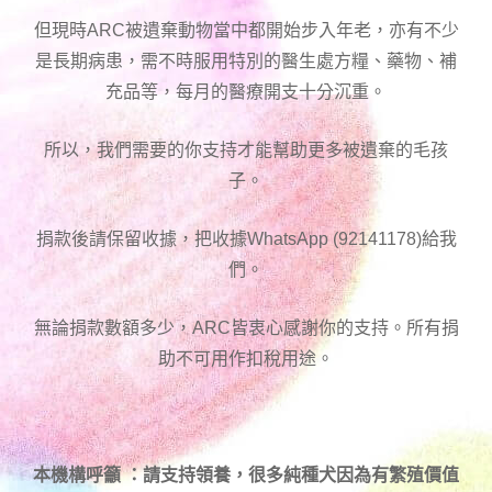
但現時ARC被遺棄動物當中都開始步入年老，亦有不少
是長期病患，需不時服用特別的醫生處方糧、藥物、補
充品等，每月的醫療開支十分沉重。
所以，我們需要的你支持才能幫助更多被遺棄的毛孩
子。
捐款後請保留收據，把收據WhatsApp (92141178)給我
們。
無論捐款數額多少，ARC皆衷心感謝你的支持。所有捐
助不可用作扣稅用途。
本機構呼籲 ：請支持領養，很多純種犬因為有繁殖價值