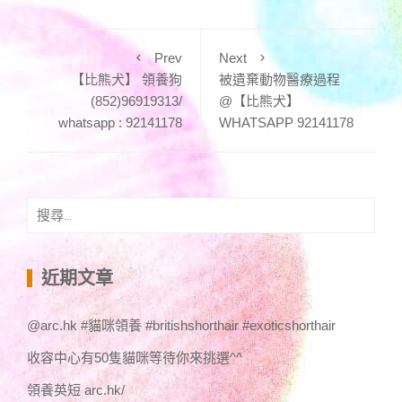
Prev
Next
【比熊犬】 領養狗
被遺棄動物醫療過程
(852)96919313/
@【比熊犬】
whatsapp : 92141178
WHATSAPP 92141178
搜
尋
關
鍵
近期文章
字:
@arc.hk #貓咪領養 #britishshorthair #exoticshorthair
收容中心有50隻貓咪等待你來挑選^^
領養英短 arc.hk/