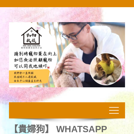
Skip
to
content
【貴婦狗】 WHATSAPP