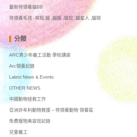
最新待領養貓BB
待領養毛孩 -英短,貓 ,貓貓 ,貓奴 ,貓星人 ,貓咪
分類
ARC青少年義工活動 學校講座
Arc領養記錄
Latest News & Events
OTHER NEWS
中國動物拯救工作
亞洲非牟利動物救援 – 待領養動物 領養區
免費寵物美容班記錄
兒童義工