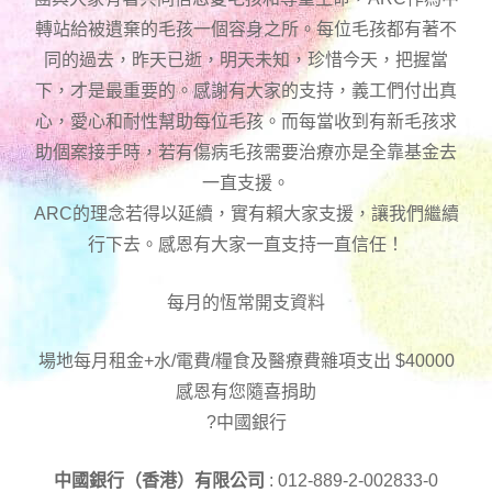
轉站給被遺棄的毛孩一個容身之所。每位毛孩都有著不
同的過去，昨天已逝，明天未知，珍惜今天，把握當
下，才是最重要的。感謝有大家的支持，義工們付出真
心，愛心和耐性幫助每位毛孩。而每當收到有新毛孩求
助個案接手時，若有傷病毛孩需要治療亦是全靠基金去
一直支援。
ARC的理念若得以延續，實有賴大家支援，讓我們繼續
行下去。感恩有大家一直支持一直信任！
每月的恆常開支資料
場地每月租金+水/電費/糧食及醫療費雜項支出 $40000
感恩有您隨喜捐助
?中國銀行
中國銀行（香港）有限公司
: 012-889-2-002833-0