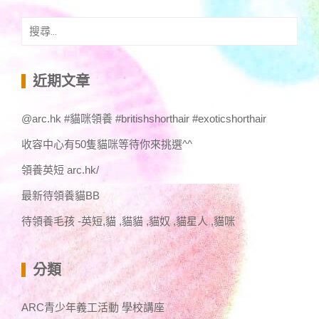
搜
尋
關
鍵
近期文章
字:
@arc.hk #貓咪領養 #britishshorthair #exoticshorthair
收容中心有50隻貓咪等待你來挑選^^
領養英短 arc.hk/
最新待領養貓BB
待領養毛孩 -英短,貓 ,貓貓 ,貓奴 ,貓星人 ,貓咪
分類
ARC青少年義工活動 學校講座