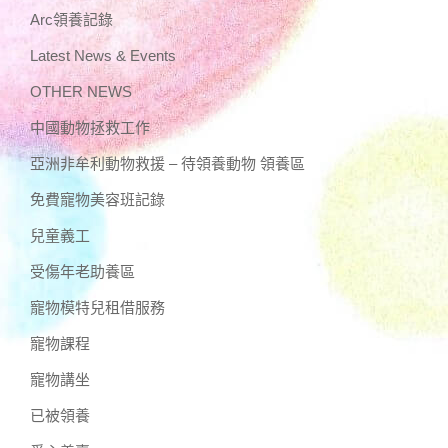
Arc領養記錄
Latest News & Events
OTHER NEWS
中國動物拯救工作
亞洲非牟利動物救援 – 待領養動物 領養區
免費寵物美容班記錄
兒童義工
受傷年老助養區
寵物模特兒租借服務
寵物課程
寵物講坐
已被領養