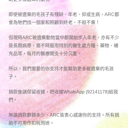
即使被遺棄的毛孩子有殘缺、年老、抑或生病，ARC都
會為牠們找一個家和照顧到終老，不殺不棄！
但現時ARC被遺棄動物當中都開始步入年老，亦有不少
是長期病患，需不時服用特別的醫生處方糧、藥物、補
充品等，每月的醫療開支十分沉重。
所以，我們需要的你支持才能幫助更多被遺棄的毛孩
子。
捐款後請保留收據，把收據WhatsApp (92141178)給我
們。
無論捐款數額多少，ARC皆衷心感謝你的支持。所有捐
助不可用作扣稅用途。