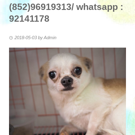
(852)96919313/ whatsapp :
92141178
2018-05-03
by
Admin