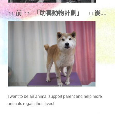
↑↑ 前 ↑↑ 「
助養動物計劃
」 ↓↓後↓↓
I want to be an animal support parent and help more
animals regain their lives!