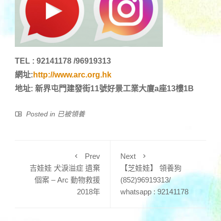
TEL : 92141178 /96919313
網址:
http://www.arc.org.hk
地址: 新界屯門建發街11號好景工業大廈a座13樓1B
Posted in
已被領養
Prev
Next
吉娃娃 犬淚溢症 遺棄
【芝娃娃】 領養狗
個案 – Arc 動物救援
(852)96919313/
2018年
whatsapp : 92141178