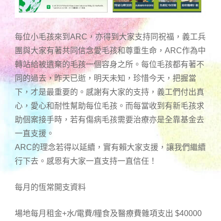
每位小毛孩來到ARC，亦得到大家支持同祝福，義工兵
團與大家有著共同信念愛毛孩和尊重生命，ARC作為中
轉站給被遺棄的毛孩一個容身之所。每位毛孩都有著不
同的過去，昨天已逝，明天未知，珍惜今天，把握當
下，才是最重要的。感謝有大家的支持，義工們付出真
心，愛心和耐性幫助每位毛孩。而每當收到有新毛孩求
助個案接手時，若有傷病毛孩需要治療亦是全靠基金去
一直支援。
ARC的理念若得以延續，實有賴大家支援，讓我們繼續
行下去。感恩有大家一直支持一直信任！
每月的恆常開支資料
場地每月租金+水/電費/糧食及醫療費雜項支出 $40000