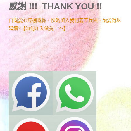
感謝 !!! THANK YOU !!
自問愛心爆棚嘅你，快啲加入我們義工兵團，讓愛得以
延續?【如何加入做義工??】