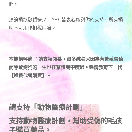
們。
無論捐款數額多少，ARC皆衷心感謝你的支持。所有捐
助不可用作扣稅用途。
本機構呼籲 ：請支持領養，很多純種犬因為有繁殖價值
而導致狗狗的一生也在繁殖場中度過。懇請教育下一代
【領養代替購買】。
請支持「動物醫療計劃」
支持
動物醫療計劃
，幫助受傷的毛孩
子購買藥品。