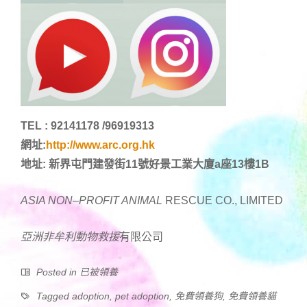
TEL : 92141178 /96919313
網址:
http://www.arc.org.hk
地址: 新界屯門建發街11號好景工業大廈a座13樓1B
ASIA NON
–
PROFIT ANIMAL
RESCUE CO., LIMITED
亞洲非牟利動物
救援
有限公司
Posted in
已被領養
Tagged
adoption
,
pet adoption
,
免費領養狗
,
免費領養貓