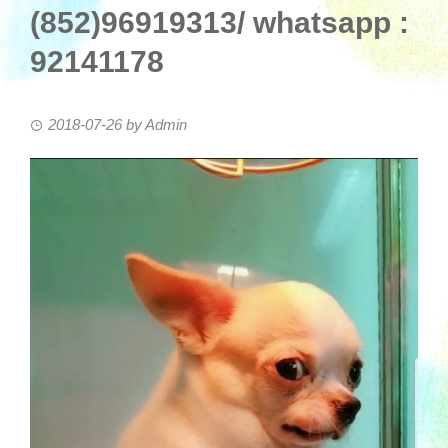
(852)96919313/ whatsapp :
92141178
2018-07-26
by
Admin