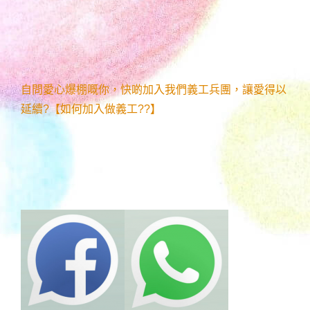
自問愛心爆棚嘅你，快啲加入我們義工兵團，讓愛得以
延續?【如何加入做義工??】