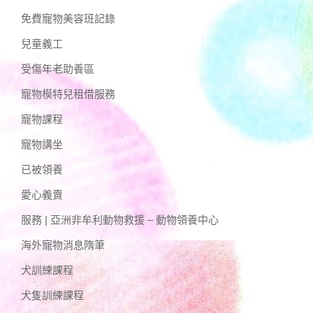
免費寵物美容班記錄
兒童義工
受傷年老助養區
寵物模特兒租借服務
寵物課程
寵物講坐
已被領養
愛心義賣
服務 | 亞洲非牟利動物救援 – 動物領養中心
海外寵物消息隋筆
犬訓練課程
犬隻訓練課程