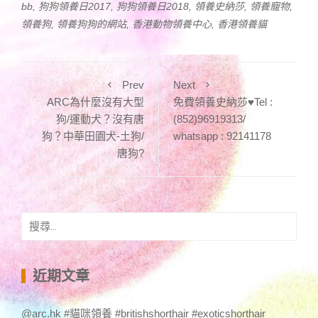
bb
,
狗狗領養日2017
,
狗狗領養日2018
,
領養史納莎
,
領養寵物
,
領養狗
,
領養狗狗的網站
,
香港動物領養中心
,
香港領養貓
Prev
Next
ARC為什麼沒有大型
免費領養史納莎♥️Tel :
狗/運動犬？沒有唐
(852)96919313/
狗？中華田園犬-土狗/
whatsapp : 92141178
唐狗?
搜
尋
關
鍵
近期文章
字:
@arc.hk #貓咪領養 #britishshorthair #exoticshorthair