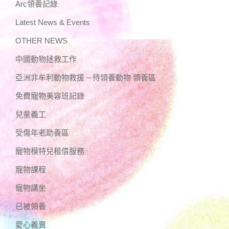
Arc領養記錄
Latest News & Events
OTHER NEWS
中國動物拯救工作
亞洲非牟利動物救援 – 待領養動物 領養區
免費寵物美容班記錄
兒童義工
受傷年老助養區
寵物模特兒租借服務
寵物課程
寵物講坐
已被領養
愛心義賣