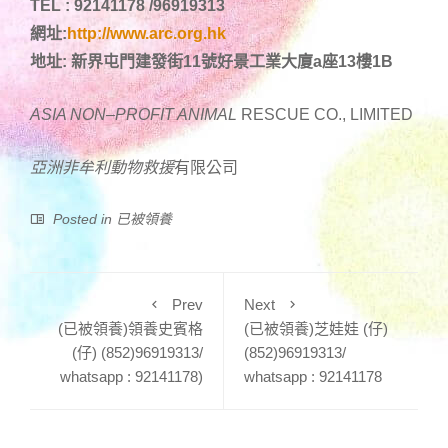
TEL : 92141178 /96919313
網址:
http://www.arc.org.hk
地址: 新界屯門建發街11號好景工業大廈a座13樓1B
ASIA NON
–
PROFIT ANIMAL
RESCUE CO., LIMITED
亞洲非牟利動物
救援
有限公司
Posted in
已被領養
Prev
Next
(已被領養)領養史賓格
(已被領養)芝娃娃 (仔)
(仔) (852)96919313/
(852)96919313/
whatsapp : 92141178)
whatsapp : 92141178