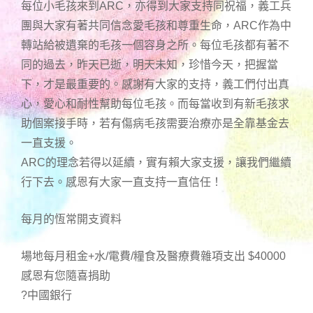
每位小毛孩來到ARC，亦得到大家支持同祝福，義工兵
團與大家有著共同信念愛毛孩和尊重生命，ARC作為中
轉站給被遺棄的毛孩一個容身之所。每位毛孩都有著不
同的過去，昨天已逝，明天未知，珍惜今天，把握當
下，才是最重要的。感謝有大家的支持，義工們付出真
心，愛心和耐性幫助每位毛孩。而每當收到有新毛孩求
助個案接手時，若有傷病毛孩需要治療亦是全靠基金去
一直支援。
ARC的理念若得以延續，實有賴大家支援，讓我們繼續
行下去。感恩有大家一直支持一直信任！
每月的恆常開支資料
場地每月租金+水/電費/糧食及醫療費雜項支出 $40000
感恩有您隨喜捐助
?中國銀行