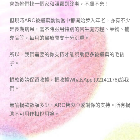
會為牠們找一個家和照顧到終老，不殺不棄！
但現時ARC被遺棄動物當中都開始步入年老，亦有不少
是長期病患，需不時服用特別的醫生處方糧、藥物、補
充品等，每月的醫療開支十分沉重。
所以，我們需要的你支持才能幫助更多被遺棄的毛孩
子。
捐款後請保留收據，把收據WhatsApp (92141178)給我
們。
無論捐款數額多少，ARC皆衷心感謝你的支持。所有捐
助不可用作扣稅用途。