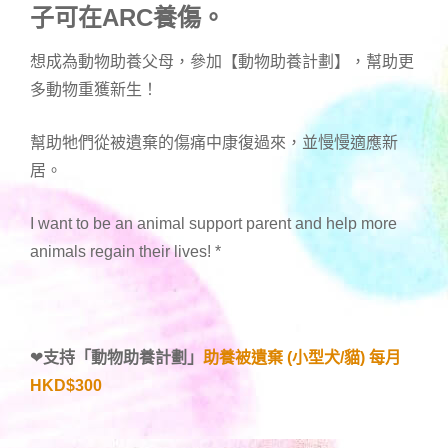
子可在ARC養傷。
想成為動物助養父母，參加【動物助養計劃】，幫助更
多動物重獲新生！
幫助牠們從被遺棄的傷痛中康復過來，並慢慢適應新
居。
I want to be an animal support parent and help more
animals regain their lives!
*
❤
支持「
動物助養計劃
」
助養被遺棄 (小型犬/貓) 每月
HKD$300