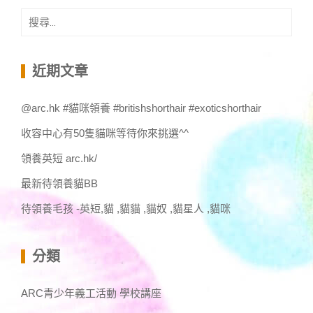
搜
尋
關
鍵
近期文章
字:
@arc.hk #貓咪領養 #britishshorthair #exoticshorthair
收容中心有50隻貓咪等待你來挑選^^
領養英短 arc.hk/
最新待領養貓BB
待領養毛孩 -英短,貓 ,貓貓 ,貓奴 ,貓星人 ,貓咪
分類
ARC青少年義工活動 學校講座