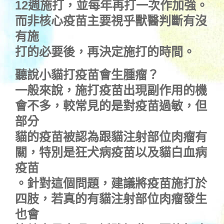
12週施打，並每年再打一次作加強。
而非核心疫苗主要視乎獸醫判斷有沒
有施
打的必要後，再決定施打的時間。
聽說小貓打疫苗會生腫瘤？
一般來說，施打疫苗出現副作用的機
會不多，較常見的是對疫苗過敏，但
部分
貓的疫苗被認為跟貓注射部位肉瘤有
關，特別是狂犬病疫苗以及貓白血病
疫苗
。針對這個問題，建議將疫苗施打於
四肢，若真的有貓注射部位肉瘤發生
也會