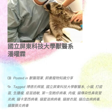
國立屏東科技大學獸醫系
潘曜霖
Posted in
獸醫隨筆
,
飼養寵物知識分享
Tagged
博德氏桿菌
,
國立屏東科技大學獸醫系
,
小貓
,
打疫
苗
,
生腫瘤
,
疫苗過敏
,
第一型皰疹病毒
,
肉瘤
,
貓傳染性鼻氣管
炎病
,
貓卡里西病毒
,
貓愛滋病病毒
,
貓披衣菌
,
貓白血病病毒
,
貓腹膜炎病毒