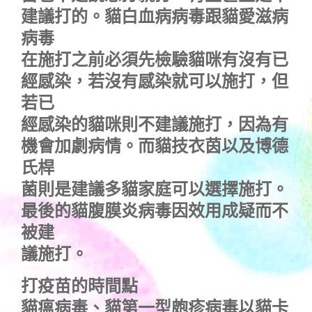
建議打的。貓白血病病毒跟貓愛滋病
病毒
在施打之前必須先檢驗貓咪有沒有已
經感染，若沒有感染就可以施打，但
若已
經感染的貓咪則不建議施打，因為有
機會加劇病情。而貓技衣茵以及博德
氏桿
菌則是建議多貓家庭可以選擇施打。
最後的貓腹膜炎病毒因效用成疑而不
被建
議施打。
打疫苗的時間點
貓瘟病毒、貓第一型皰疹病毒以貓卡