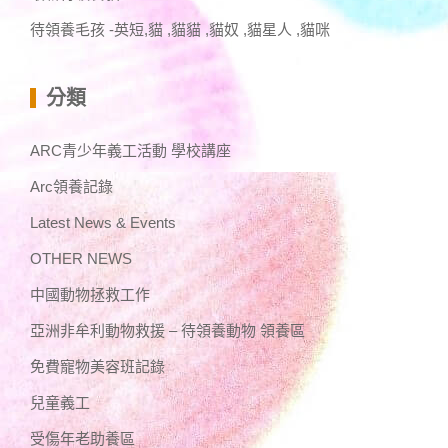
待領養毛孩 -英短,貓 ,貓貓 ,貓奴 ,貓星人 ,貓咪
分類
ARC青少年義工活動 學校講座
Arc領養記錄
Latest News & Events
OTHER NEWS
中國動物拯救工作
亞洲非牟利動物救援 – 待領養動物 領養區
免費寵物美容班記錄
兒童義工
受傷年老助養區