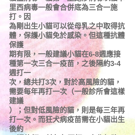
里西病毒一般會合併底為三合一施
打。因
為剛出生小貓可以從母乳之中取得抗
體，保護小貓免於感染。但這種抗體
保護
期有限，一般建議小貓在6-8週應接
種第一次三合一疫苗，之後隔約3-4
週打一
次，總共打3次，對於高風險的貓，
需要每年再打一次（一般診所會這樣
建議
）；但對低風險的貓，則是每三年再
打一次。而狂犬病疫苗需在小貓出生
後約