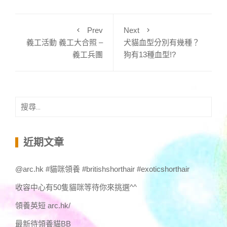
Prev
Next
義工活動 義工大合照 –
犬貓血型分別有幾種？
義工兵團
狗有13種血型!?
搜
尋
關
鍵
近期文章
字:
@arc.hk #貓咪領養 #britishshorthair #exoticshorthair
收容中心有50隻貓咪等待你來挑選^^
領養英短 arc.hk/
最新待領養貓BB