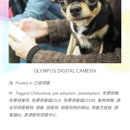
OLYMPUS DIGITAL CAMERA
Posted in
已被領養
Tagged
Chihuahua
,
pet adoption
,
petadoption
,
免費領養
,
免費領養狗
,
免費領養貓2019
,
免費領養貓20198
,
動物領養
,
請
支持領養寵物
,
領養
,
領養狗
,
領養狗狗的網站
,
領養芝娃娃
,
領
養貓bb
,
香港動物領養中心