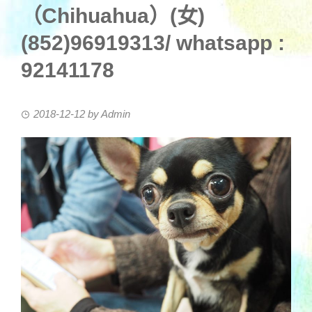
（Chihuahua）(女)
(852)96919313/ whatsapp :
92141178
2018-12-12
by
Admin