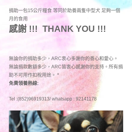
捐助一包15公斤糧食 等同於助養兩隻中型犬 足夠一個
月的食用
感謝 !!! THANK YOU !!!
無論你的捐助多少，ARC衷心多謝你的善心和愛心。
無論捐款數額多少，ARC皆衷心感謝你的支持。所有捐
助不可用作扣稅用途。
*
免費領養熱線:
Tel :(852)96919313/ whatsapp : 92141178