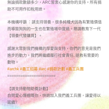
無論捐款數額多少，ARC皆衷心感謝你的支持。所有捐
助不可用作扣稅用途。
本機構呼籲 ：請支持領養，很多純種犬因為有繁殖價值
而導致狗狗的一生也在繁殖場中度過。懇請教育下一代
【領養代替購買】。
感謝大眾對我們機構的厚愛與支持，你們的意見是我們
進步的動力。我們將繼續履行社會責任, 拯救有需要的
動物。
#
archk
#
義工招募
#
arc
#
捐款計劃
#
義工兵團
======================
【請支持動物助養計劃】
自問愛心爆棚嘅你，快啲加入我們義工兵團，讓愛得以
延續
?