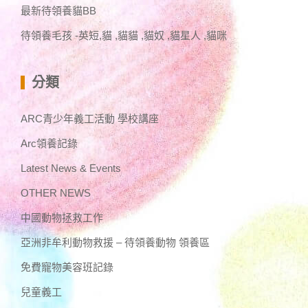
最新待領養貓BB
待領養毛孩 -英短,貓 ,貓貓 ,貓奴 ,貓星人 ,貓咪
分類
ARC青少年義工活動 學校講座
Arc領養記錄
Latest News & Events
OTHER NEWS
中國動物拯救工作
亞洲非牟利動物救援 – 待領養動物 領養區
免費寵物美容班記錄
兒童義工