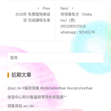
Prev
Next
2018年 免費寵物美容
待領養柴犬（Shiba
班 完成課程名單
Inu）(男)
(852)96919313/
whatsapp : 92141178
搜
尋
關
鍵
近期文章
字:
@arc.hk #貓咪領養 #britishshorthair #exoticshorthair
收容中心有50隻貓咪等待你來挑選^^
領養英短 arc.hk/