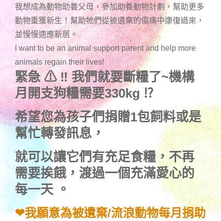
我想成為動物助養父母，參加助養動物計劃，幫助更多
動物重獲新生！幫助牠們從被遺棄的傷痛中康復過來，
並慢慢適應新居。
I want to be an animal support parent and help more
animals regain their lives!
緊急
⚠
‼
我們就要斷糧了~機構
月開支
狗糧
需要330kg
⁉
希望您為孩子們捐贈1包飼料或是
幫忙轉發訊息，
就可以讓它們有充足食糧，不再
需要挨餓，渡過一個充滿愛心的
每一天 。
❤我願意為被遺棄/流浪動物每月捐助