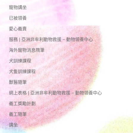
寵物講坐
已被領養
愛心義賣
服務 | 亞洲非牟利動物救援 – 動物領養中心
海外寵物消息隋筆
犬訓練課程
犬隻訓練課程
獸醫隨筆
網上表格 | 亞洲非牟利動物救援 – 動物領養中心
義工獎勵計劃
義工隨筆
講坐