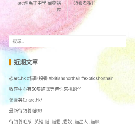
arc@馬丁中學 寵物講
領養者相片
座
搜
尋
關
鍵
近期文章
字:
@arc.hk #貓咪領養 #britishshorthair #exoticshorthair
收容中心有50隻貓咪等待你來挑選^^
領養英短 arc.hk/
最新待領養貓BB
待領養毛孩 -英短,貓 ,貓貓 ,貓奴 ,貓星人 ,貓咪