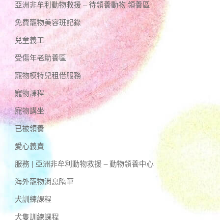
亞洲非牟利動物救援 – 待領養動物 領養區
免費寵物美容班記錄
兒童義工
受傷年老助養區
寵物模特兒租借服務
寵物課程
寵物講坐
已被領養
愛心義賣
服務 | 亞洲非牟利動物救援 – 動物領養中心
海外寵物消息隋筆
犬訓練課程
犬隻訓練課程