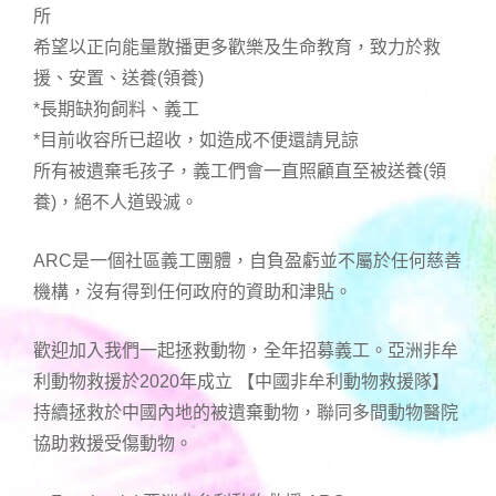
所
希望以正向能量散播更多歡樂及生命教育，致力於救
援、安置、送養(領養)
*長期缺狗飼料、義工
*目前收容所已超收，如造成不便還請見諒
所有被遺棄毛孩子，義工們會一直照顧直至被送養(領
養)，絕不人道毁滅。
ARC是一個社區義工團體，自負盈虧並不屬於任何慈善
機構，沒有得到任何政府的資助和津貼。
歡迎加入我們一起拯救動物，全年招募義工。亞洲非牟
利動物救援於2020年成立 【中國非牟利動物救援隊】
持續拯救於中國內地的被遺棄動物，聯同多間動物醫院
協助救援受傷動物。