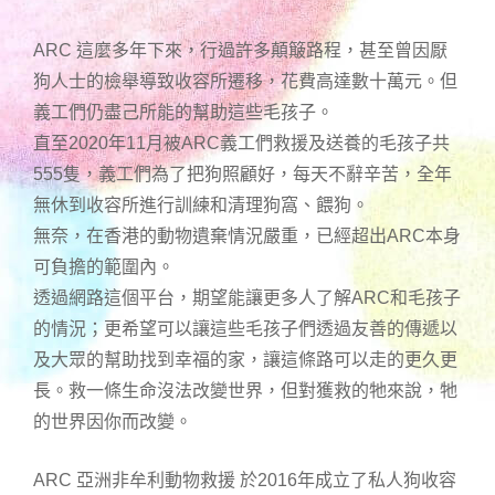
ARC 這麼多年下來，行過許多顛簸路程，甚至曾因厭
狗人士的檢舉導致收容所遷移，花費高達數十萬元。但
義工們仍盡己所能的幫助這些毛孩子。
直至2020年11月被ARC義工們救援及送養的毛孩子共
555隻，義工們為了把狗照顧好，每天不辭辛苦，全年
無休到收容所進行訓練和清理狗窩、餵狗。
無奈，在香港的動物遺棄情況嚴重，已經超出ARC本身
可負擔的範圍內。
透過網路這個平台，期望能讓更多人了解ARC和毛孩子
的情況；更希望可以讓這些毛孩子們透過友善的傳遞以
及大眾的幫助找到幸福的家，讓這條路可以走的更久更
長。救一條生命沒法改變世界，但對獲救的牠來說，牠
的世界因你而改變。
ARC 亞洲非牟利動物救援 於2016年成立了私人狗收容