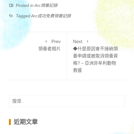
Posted in
Arc領養記錄
Tagged
Arc成功免費領養記錄
Prev
Next
領養者相片
◆什麼原因會不接納領
養申請或被取消領養資
格? – 亞洲非牟利動物
救援
搜
尋
關
鍵
近期文章
字: