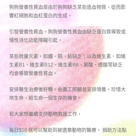
狗狗營養性貧血是由於狗狗缺乏某些造血物質，從而影
響紅細胞和血紅蛋白的生成，
引發營養性貧血。狗狗營養性貧血由缺乏蛋白質導致或
慢性消化功能障礙引起。
某些微量元素，如鐵、銅、鈷缺乏；以及維生素，如維
生素B1、維生素B12、維生素B6、葉酸、煙酸等缺乏
均會導致營養性貧血。
安排醫生治療後好轉。由義工照顧並安排領養。珍惜大
地生命，給生命一個生存的機會。
若大家想繼續支持動物救援工作，
每日$10 就可以幫助到被遺棄動物的醫療， 捐助方法點