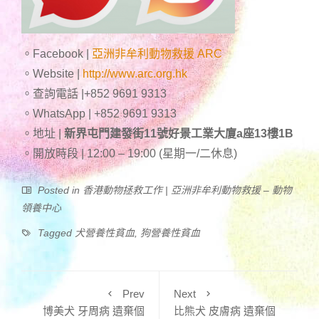
。Facebook |
亞洲非牟利動物救援 ARC
。Website |
http://www.arc.org.hk
。查詢電話 |+852 9691 9313
。WhatsApp | +852 9691 9313
。地址 |
新界屯門建發街11號好景工業大廈a座13樓1B
。開放時段 | 12:00 – 19:00 (星期一/二休息)
Posted in
香港動物拯救工作 | 亞洲非牟利動物救援 – 動物
領養中心
Tagged
犬營養性貧血
,
狗營養性貧血
Prev
Next
博美犬 牙周病 遺棄個
比熊犬 皮膚病 遺棄個