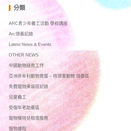
分類
ARC青少年義工活動 學校講座
Arc領養記錄
Latest News & Events
OTHER NEWS
中國動物拯救工作
亞洲非牟利動物救援 – 待領養動物 領養區
免費寵物美容班記錄
兒童義工
受傷年老助養區
寵物模特兒租借服務
寵物課程