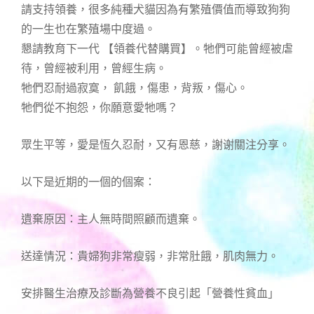
請支持領養，很多純種犬貓因為有繁殖價值而導致狗狗
的一生也在繁殖場中度過。
懇請教育下一代 【領養代替購買】。牠們可能曾經被虐
待，曾經被利用，曾經生病。
牠們忍耐過寂寞， 飢餓，傷患，背叛，傷心。
牠們從不抱怨，你願意愛牠嗎？
眾生平等，愛是恆久忍耐，又有恩慈，謝谢關注分享。
以下是近期的一個的個案：
遺棄原因：主人無時間照顧而遺棄。
送達情況：貴婦狗非常瘦弱，非常肚餓，肌肉無力。
安排醫生治療及診斷為營養不良引起「營養性貧血」