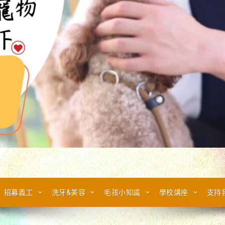
招募義工
洗牙&美容
毛孩小知識
學校講座
支持