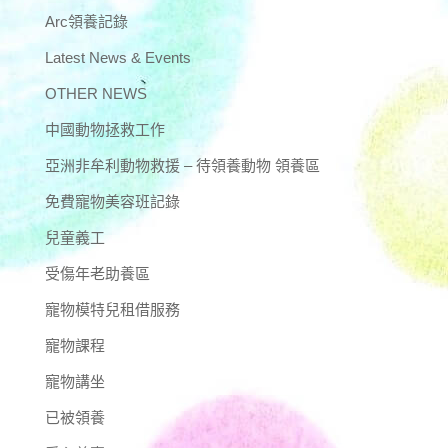
Arc領養記錄
Latest News & Events
OTHER NEWS
中國動物拯救工作
亞洲非牟利動物救援 – 待領養動物 領養區
免費寵物美容班記錄
兒童義工
受傷年老助養區
寵物模特兒租借服務
寵物課程
寵物講坐
已被領養