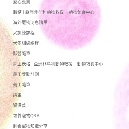
愛心義賣
服務 | 亞洲非牟利動物救援 – 動物領養中心
海外寵物消息隋筆
犬訓練課程
犬隻訓練課程
獸醫隨筆
網上表格 | 亞洲非牟利動物救援 – 動物領養中心
義工獎勵計劃
義工隨筆
講坐
資深義工
領養寵物Q&A
飼養寵物知識分享