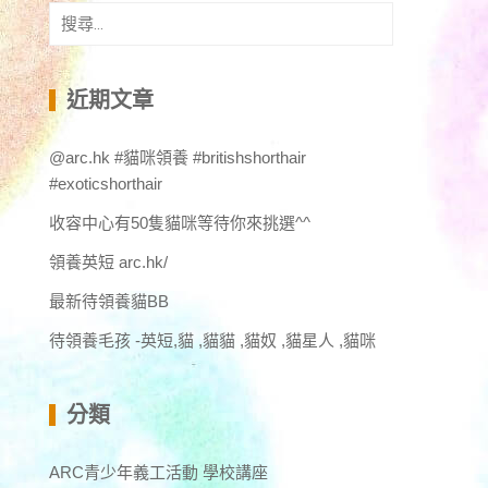
搜
尋
關
鍵
近期文章
字:
@arc.hk #貓咪領養 #britishshorthair
#exoticshorthair
收容中心有50隻貓咪等待你來挑選^^
領養英短 arc.hk/
最新待領養貓BB
待領養毛孩 -英短,貓 ,貓貓 ,貓奴 ,貓星人 ,貓咪
分類
ARC青少年義工活動 學校講座