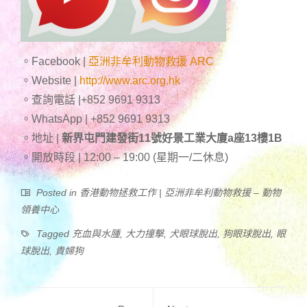
。Facebook |
亞洲非牟利動物救援 ARC
。Website |
http://www.arc.org.hk
。查詢電話 |+852 9691 9313
。WhatsApp | +852 9691 9313
。地址 |
新界屯門建發街11號好景工業大廈a座13樓1B
。開放時段 | 12:00 – 19:00 (星期一/二休息)
Posted in
香港動物拯救工作 | 亞洲非牟利動物救援 – 動物
領養中心
Tagged
充血與水腫
,
大力撞擊
,
犬眼球脫出
,
狗眼球脫出
,
眼
球脫出
,
貴婦狗