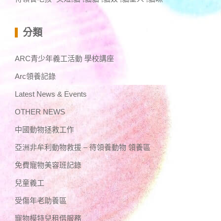
分類
ARC青少年義工活動 學校講座
Arc領養記錄
Latest News & Events
OTHER NEWS
中國動物拯救工作
亞洲非牟利動物救援 – 待領養動物 領養區
免費寵物美容班記錄
兒童義工
受傷年老助養區
寵物模特兒租借服務