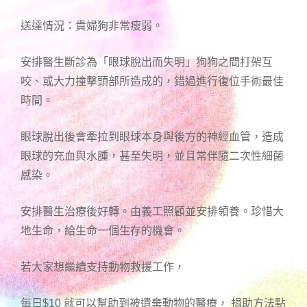
送達情況：貴婦狗非常瘦弱。
安排醫生斷診為「眼球脫出而失明」狗狗之間打架互
咬、或大力撞擊頭部所造成的，錯過進行復位手術最佳
時間。
眼球脫出後會牽拉到眼球本身與後方的神經血管，造成
眼球的充血與水腫，甚至失明，並且常伴隨二次性細菌
感染。
安排醫生治療後好轉。由義工照顧並安排領養。珍惜大
地生命，給生命一個生存的機會。
若大家想繼續支持動物救援工作，
每日$10 就可以幫助到被遺棄動物的醫療， 捐助方法點