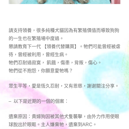
請支持領養，很多純種犬貓因為有繁殖價值而導致狗狗
的一生也在繁殖場中度過。
懇請教育下一代 【領養代替購買】。牠們可能曾經被虐
待，曾經被利用，曾經生病。
牠們忍耐過寂寞， 飢餓，傷患，背叛，傷心。
牠們從不抱怨，你願意愛牠嗎？
眾生平等，愛是恆久忍耐，又有恩慈，謝谢關注分享。
– 以下是近期的一個的個案：
遺棄原因：貴婦狗因被其他犬隻襲擊，由外力作用使眼
球脫出於眼眶。主人嫌棄牠，遺棄到ARC。