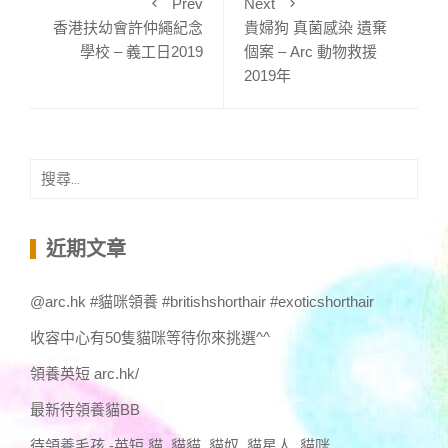
Prev
Next
香港扶幼會許仲繩紀念
貴婦狗 真菌感染 遺棄
學校 – 義工日2019
個案 – Arc 動物救援
2019年
搜
尋
關
鍵
近期文章
字:
@arc.hk #貓咪領養 #britishshorthair #exoticshorthair
收容中心有50隻貓咪等待你來挑選^^
領養英短 arc.hk/
最新待領養貓BB
待領養毛孩 -英短,貓 ,貓貓 ,貓奴 ,貓星人 ,貓咪