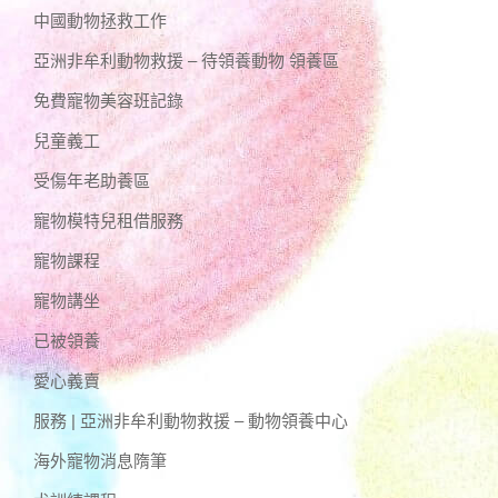
中國動物拯救工作
亞洲非牟利動物救援 – 待領養動物 領養區
免費寵物美容班記錄
兒童義工
受傷年老助養區
寵物模特兒租借服務
寵物課程
寵物講坐
已被領養
愛心義賣
服務 | 亞洲非牟利動物救援 – 動物領養中心
海外寵物消息隋筆