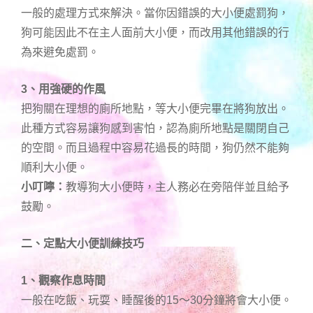
一般的處理方式來解決。當你因錯誤的大小便處罰狗，
狗可能因此不在主人面前大小便，而改用其他錯誤的行
為來避免處罰。
3、用強硬的作風
把狗關在理想的廁所地點，等大小便完畢在將狗放出。
此種方式容易讓狗感到害怕，認為廁所地點是關閉自己
的空間。而且過程中容易花過長的時間，狗仍然不能夠
順利大小便。
小叮嚀：
教導狗大小便時，主人務必在旁陪伴並且給予
鼓勵。
二、定點大小便訓練技巧
1、觀察作息時間
一般在吃飯、玩耍、睡醒後的15～30分鐘將會大小便。