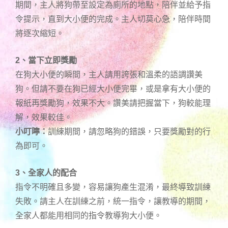
期間，主人將狗帶至設定為廁所的地點，陪伴並給予指
令提示，直到大小便的完成。主人切莫心急，陪伴時間
將逐次縮短。
2、當下立即獎勵
在狗大小便的瞬間，主人請用誇張和溫柔的語調讚美
狗。但請不要在狗已經大小便完畢，或是拿有大小便的
報紙再獎勵狗，效果不大。讚美請把握當下，狗較能理
解，效果較佳。
小叮嚀：
訓練期間，請忽略狗的錯誤，只要獎勵對的行
為即可。
3、全家人的配合
指令不明確且多變，容易讓狗產生混淆，最終導致訓練
失敗。請主人在訓練之前，統一指令，讓教導的期間，
全家人都能用相同的指令教導狗大小便。