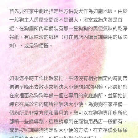
首先要在家中劃出指定地方供愛犬作為如廁地區。由於
一般狗主人房屋空間都不是很大，浴室或牆角將是首
選。在狗廁所內準備裝有那一隻狗狗的糞便氣味的乾淨
報紙、有尿味液的紙碎（可在狗店內購買訓練用的尿味
劑）、或是狗便器。
如果您平時工作比較繁忙，平時沒有相對固定的時間帶
狗狗早晚出去散步來解決大小便問題的困難，那最好您
在家裡面為狗狗準備一個它專用的家庭廁所，並開始訓
練它在屬於它的廁所裡解決大小便。為狗狗在家準備一
個廁所是非常方便和實用的。您可以在狗狗專用廁所底
部噴一些誘導劑，這種誘導劑在寵物用品店一般都有，
或是按照訓練狗狗定點大小便的方法，在它準備要尿尿