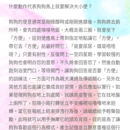
什麼動作代表狗狗馬上就要解決大小便 ?
狗狗的便意通常是剛睡醒時或剛剛進膳後。狗狗將去廁
所時，會先四處嗅嗅地面，大概走兩三圈，就會坐下
「方便」，這刻便應馬上帶到指定地點讓它「方便」。
帶它去「方便」前最好問它：「是要尿尿，還是唔唔
呀？」只要有耐性，反復問上一至四星期，學習較慢的
狗狗也會明白您的意思，不久將會回答您了。然後自動
跑到浴室門口，等待開門。讓狗狗回答是否要「方便」
的訓練法，一方面可作為親犬溝通及傳遞關心、另外在
其他方面也能讓它養成良好習慣，各位應加以實行。如
果發現狗狗在地上到處聞，就請高度警惕，它在找地盤
上廁所了，狂嗅小圈打轉坐立不安嘴裡咕嚕嚕地來迴
轉。當它在報紙上結束排洩行為後，請繼續給予輕聲鼓
勵，此時就可以用手撫摩它的頭及背部。目的是為了讓
狗狗喜歡這個行為模式，產生記憶並且願意重複這個行