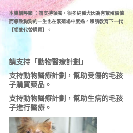
本機構呼籲 ：請支持領養，很多純種犬因為有繁殖價值
而導致狗狗的一生也在繁殖場中度過。懇請教育下一代
【領養代替購買】。
請支持「動物醫療計劃」
支持
動物醫療計劃
，幫助受傷的毛孩
子購買藥品。
支持
動物醫療計劃
，幫助生病的毛孩
子進行醫療。