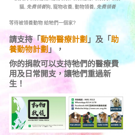
貓,
免費領養
狗, 寵物收養, 動物領養,
免費領養
等待被領養動物 給牠們一個家
?
請支持「
動物醫療計劃
」及「
助
養動物計劃
」，
你的捐款可以支持牠們的醫療費
用及日常開支，讓牠們重過新
生！