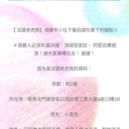
【 法國老虎狗】領養中※往下看前請先看下列幾點※
＊領養人必須年滿18歲，須接受家訪， 同意自費絕
育！請大家廣傳出去！ 謝謝！
首先是法國老虎狗的資料：
年齡：約2歲
所在地：新界屯門建發街11號好景工業大廈a座13樓1B
性別：小男生