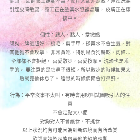
健康： 因飼養主照顧不當，使用人類沖涼液，幫她洗澡
引起皮膚敏感，義工正在塗藥水照顧處理， 皮膚正在康
復中。
個性：親人、黏人、愛撒嬌
親狗，脾氣超好， 梳毛，剪手甲，搽藥水不會生氣，對
其他狗不會攻擊， 非常貪吃，特別是食狗餅乾，肉條…
全部都不會拒絕， 喜愛散步，喜愛按摩。 洗澡也是乖
乖的， 要注意的是它鼻子很短，所以散步的時候如果太
熱就讓他休息了。 睡覺的時候偶爾會打鼻鼾。
行為：平常沒事不太叫，有時會用吠叫試圖吸引人的注
意
不會定點大小便
對狗對人不會護食，不挑食
以上狀況均有可能因為到新環境而有所改變
欲領養請確定能包容他的缺適應期