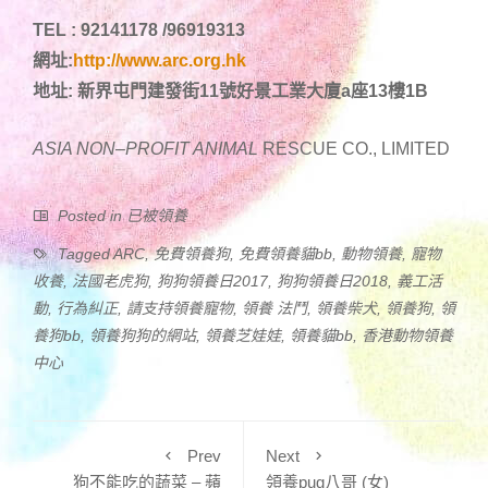
TEL : 92141178 /96919313
網址:
http://www.arc.org.hk
地址: 新界屯門建發街11號好景工業大廈a座13樓1B
ASIA NON
–
PROFIT ANIMAL
RESCUE CO., LIMITED
Posted in
已被領養
Tagged
ARC
,
免費領養狗
,
免費領養貓bb
,
動物領養
,
寵物
收養
,
法國老虎狗
,
狗狗領養日2017
,
狗狗領養日2018
,
義工活
動
,
行為糾正
,
請支持領養寵物
,
領養 法鬥
,
領養柴犬
,
領養狗
,
領
養狗bb
,
領養狗狗的網站
,
領養芝娃娃
,
領養貓bb
,
香港動物領養
中心
Prev
Next
狗不能吃的蔬菜 – 蘋
領養pug八哥 (女)