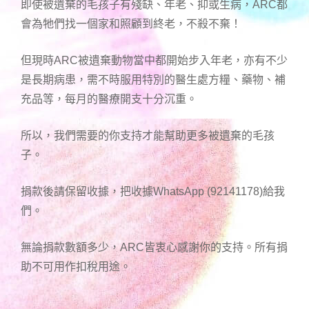
即使被遺棄的毛孩子有殘缺、年老、抑或生病，ARC都
會為牠們找一個家和照顧到終老，不殺不棄！
但現時ARC被遺棄動物當中都開始步入年老，亦有不少
是長期病患，需不時服用特別的醫生處方糧、藥物、補
充品等，每月的醫療開支十分沉重。
所以，我們需要的你支持才能幫助更多被遺棄的毛孩
子。
捐款後請保留收據，把收據WhatsApp (92141178)給我
們。
無論捐款數額多少，ARC皆衷心感謝你的支持。所有捐
助不可用作扣稅用途。