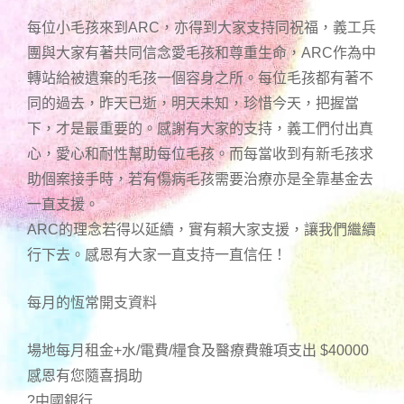
每位小毛孩來到ARC，亦得到大家支持同祝福，義工兵
團與大家有著共同信念愛毛孩和尊重生命，ARC作為中
轉站給被遺棄的毛孩一個容身之所。每位毛孩都有著不
同的過去，昨天已逝，明天未知，珍惜今天，把握當
下，才是最重要的。感謝有大家的支持，義工們付出真
心，愛心和耐性幫助每位毛孩。而每當收到有新毛孩求
助個案接手時，若有傷病毛孩需要治療亦是全靠基金去
一直支援。
ARC的理念若得以延續，實有賴大家支援，讓我們繼續
行下去。感恩有大家一直支持一直信任！
每月的恆常開支資料
場地每月租金+水/電費/糧食及醫療費雜項支出 $40000
感恩有您隨喜捐助
?中國銀行