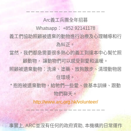
－－－－－－－－－－－－－－－－－
Arc義工兵團全年招募
Whatsapp： +852 92141178
義工們協助照顧被遺棄的動物進行治療及心理輔導和行
為糾正。
當然，我們都急需要很多熱心的義工到達本中心幫忙照
顧動物， 讓動物們可以感受到愛和溫暖。
照顧被遺棄動物：洗澡、塗藥、放狗散步、清理動物居
住環境。
* 抱抱被遺棄動物，給牠們一些愛、做基本訓練、跟動
物們聊天。
http://www.arc.org.hk/volunteer/
－－－－－－－－－－－－－－－－－
事實上, ARC並沒有任何的政府資助, 本機構的日常運作