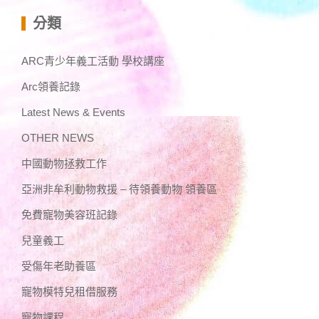
分類
ARC青少年義工活動 學校講座
Arc領養記錄
Latest News & Events
OTHER NEWS
中國動物拯救工作
亞洲非牟利動物救援 – 待領養動物 領養區
免費寵物美容班記錄
兒童義工
受傷年老助養區
寵物模特兒租借服務
寵物課程