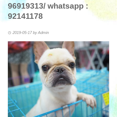
96919313/ whatsapp :
92141178
2019-05-17
by
Admin