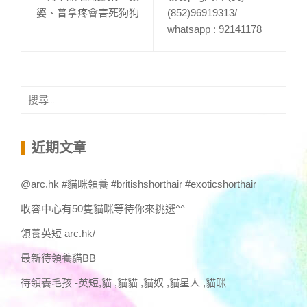
婆、普拿疼會害死狗狗
(852)96919313/
whatsapp : 92141178
搜
尋
關
鍵
近期文章
字:
@arc.hk #貓咪領養 #britishshorthair #exoticshorthair
收容中心有50隻貓咪等待你來挑選^^
領養英短 arc.hk/
最新待領養貓BB
待領養毛孩 -英短,貓 ,貓貓 ,貓奴 ,貓星人 ,貓咪