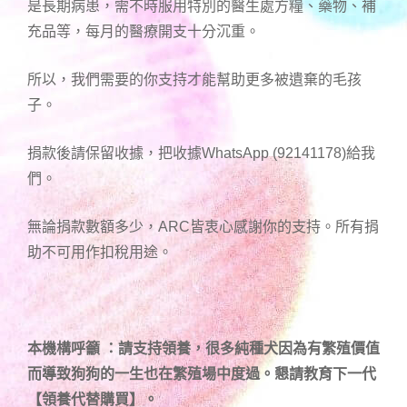
是長期病患，需不時服用特別的醫生處方糧、藥物、補
充品等，每月的醫療開支十分沉重。
所以，我們需要的你支持才能幫助更多被遺棄的毛孩
子。
捐款後請保留收據，把收據WhatsApp (92141178)給我
們。
無論捐款數額多少，ARC皆衷心感謝你的支持。所有捐
助不可用作扣稅用途。
本機構呼籲 ：請支持領養，很多純種犬因為有繁殖價值
而導致狗狗的一生也在繁殖場中度過。懇請教育下一代
【領養代替購買】。