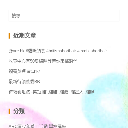
搜
尋
關
鍵
近期文章
字:
@arc.hk #貓咪領養 #britishshorthair #exoticshorthair
收容中心有50隻貓咪等待你來挑選^^
領養英短 arc.hk/
最新待領養貓BB
待領養毛孩 -英短,貓 ,貓貓 ,貓奴 ,貓星人 ,貓咪
分類
ARC青少年義工活動 學校講座