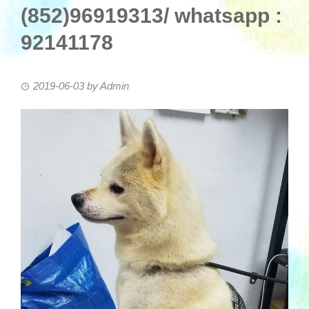
(852)96919313/ whatsapp :
92141178
2019-06-03
by
Admin