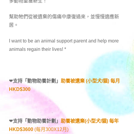
多動物重獲新生！
幫助牠們從被遺棄的傷痛中康復過來，並慢慢適應新
居。
I want to be an animal support parent and help more
animals regain their lives!
*
❤
支持「
動物助養計劃
」
助養被遺棄 (小型犬/貓) 每月
HKD$300
❤
支持「
動物助養計劃
」
助養被遺棄(小型犬/貓) 每年
HKD$3600
(每月300X12月)