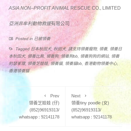
ASIA NON
–
PROFIT ANIMAL
RESCUE CO., LIMITED
亞洲非牟利動物
救援
有限公司
Posted in
已被領養
Tagged
日本秋田犬
,
秋田犬
,
請支持領養寵物
,
領養
,
領養日
本秋田犬
,
領養比熊
,
領養狗
,
領養狗bb
,
領養狗狗的網站
,
領養
約瑟爹理
,
領養芝娃娃
,
領養貓
,
領養貓bb
,
香港動物領養中心
,
香港領養貓
Prev
Next
領養芝娃娃 (仔)
領養tiny poodle (女)
(852)96919313/
(852)96919313/
whatsapp : 92141178
whatsapp : 92141178