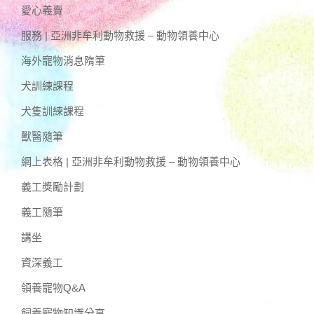
愛心義賣
服務 | 亞洲非牟利動物救援 – 動物領養中心
海外寵物消息隋筆
犬訓練課程
犬隻訓練課程
獸醫隨筆
網上表格 | 亞洲非牟利動物救援 – 動物領養中心
義工獎勵計劃
義工隨筆
講坐
資深義工
領養寵物Q&A
飼養寵物知識分享