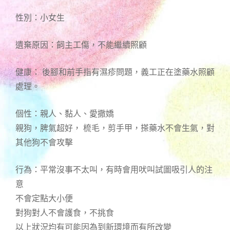
性別：小女生
遺棄原因：飼主工傷，不能繼續照顧
健康： 後腳和前手指有濕疹問題，義工正在塗藥水照顧
處理。
個性：親人、黏人、愛撒嬌
親狗，脾氣超好， 梳毛，剪手甲，搽藥水不會生氣，對
其他狗不會攻擊
行為：平常沒事不太叫，有時會用吠叫試圖吸引人的注
意
不會定點大小便
對狗對人不會護食，不挑食
以上狀況均有可能因為到新環境而有所改變