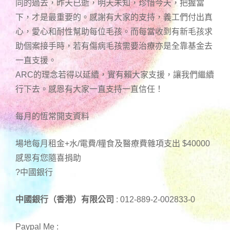
同的過去，昨天已逝，明天未知，珍惜今天，把握當
下，才是最重要的。感謝有大家的支持，義工們付出真
心，愛心和耐性幫助每位毛孩。而每當收到有新毛孩求
助個案接手時，若有傷病毛孩需要治療亦是全靠基金去
一直支援。
ARC的理念若得以延續，實有賴大家支援，讓我們繼續
行下去。感恩有大家一直支持一直信任！
每月的恆常開支資料
場地每月租金+水/電費/糧食及醫療費雜項支出 $40000
感恩有您隨喜捐助
?中國銀行
中國銀行（香港）有限公司
: 012-889-2-002833-0
Paypal Me :