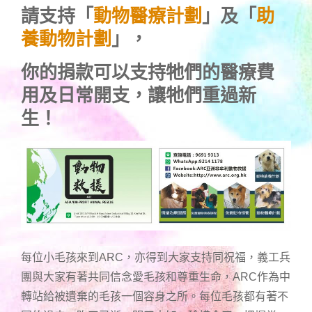
請支持「
動物醫療計劃
」及「
助
養動物計劃
」，
你的捐款可以支持牠們的醫療費
用及日常開支，讓牠們重過新
生！
每位小毛孩來到ARC，亦得到大家支持同祝福，義工兵
團與大家有著共同信念愛毛孩和尊重生命，ARC作為中
轉站給被遺棄的毛孩一個容身之所。每位毛孩都有著不