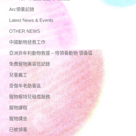
Arc領養記錄
Latest News & Events
OTHER NEWS
中國動物拯救工作
亞洲非牟利動物救援 – 待領養動物 領養區
免費寵物美容班記錄
兒童義工
受傷年老助養區
寵物模特兒租借服務
寵物課程
寵物講坐
已被領養