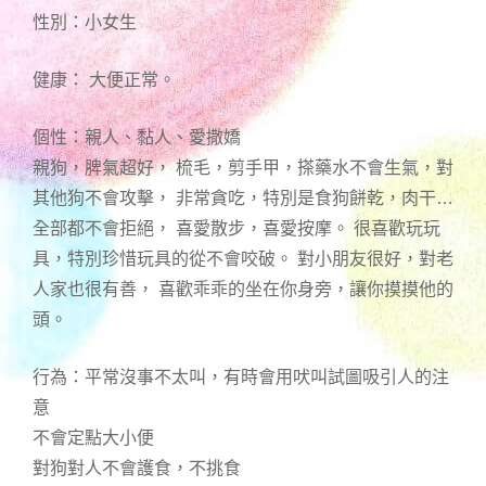
性別：小女生
健康： 大便正常。
個性：親人、黏人、愛撒嬌
親狗，脾氣超好， 梳毛，剪手甲，搽藥水不會生氣，對
其他狗不會攻擊， 非常貪吃，特別是食狗餅乾，肉干…
全部都不會拒絕， 喜愛散步，喜愛按摩。 很喜歡玩玩
具，特別珍惜玩具的從不會咬破。 對小朋友很好，對老
人家也很有善， 喜歡乖乖的坐在你身旁，讓你摸摸他的
頭。
行為：平常沒事不太叫，有時會用吠叫試圖吸引人的注
意
不會定點大小便
對狗對人不會護食，不挑食