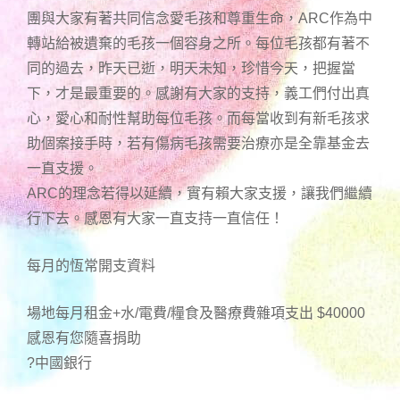
團與大家有著共同信念愛毛孩和尊重生命，ARC作為中
轉站給被遺棄的毛孩一個容身之所。每位毛孩都有著不
同的過去，昨天已逝，明天未知，珍惜今天，把握當
下，才是最重要的。感謝有大家的支持，義工們付出真
心，愛心和耐性幫助每位毛孩。而每當收到有新毛孩求
助個案接手時，若有傷病毛孩需要治療亦是全靠基金去
一直支援。
ARC的理念若得以延續，實有賴大家支援，讓我們繼續
行下去。感恩有大家一直支持一直信任！
每月的恆常開支資料
場地每月租金+水/電費/糧食及醫療費雜項支出 $40000
感恩有您隨喜捐助
?中國銀行