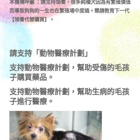
本機構呼籲 ：請支持領養，很多純種犬因為有繁殖價值
而導致狗狗的一生也在繁殖場中度過。懇請教育下一代
【領養代替購買】。
請支持「動物醫療計劃」
支持
動物醫療計劃
，幫助受傷的毛孩
子購買藥品。
支持
動物醫療計劃
，幫助生病的毛孩
子進行醫療。