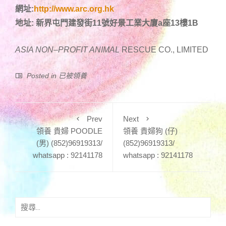
網址:
http://www.arc.org.hk
地址: 新界屯門建發街11號好景工業大廈a座13樓1B
ASIA NON
–
PROFIT ANIMAL
RESCUE CO., LIMITED
Posted in
已被領養
Prev
Next
領養 貴婦 POODLE
領養 貴婦狗 (仔)
(男) (852)96919313/
(852)96919313/
whatsapp : 92141178
whatsapp : 92141178
搜
尋