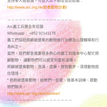
支持零人道毀滅，可登入以下網址登記助養：
http://www.arc.org.hk/助養動物計劃/
－－－－－－－－－－－－－－－－－
Arc義工兵團全年招募
Whatsapp： +852 92141178
義工們協助照顧被遺棄的動物進行治療及心理輔導和行
為糾正。
當然，我們都急需要很多熱心的義工到達本中心幫忙照
顧動物， 讓動物們可以感受到愛和溫暖。
照顧被遺棄動物：洗澡、塗藥、放狗散步、清理動物居
住環境。
* 抱抱被遺棄動物，給牠們一些愛、做基本訓練、跟動
物們聊天。
http://www.arc.org.hk/volunteer/
－－－－－－－－－－－－－－－－－