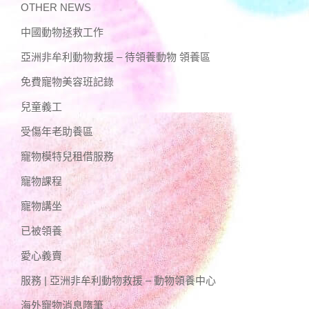
OTHER NEWS
中國動物拯救工作
亞洲非牟利動物救援 – 待領養動物 領養區
免費寵物美容班記錄
兒童義工
受傷年老助養區
寵物模特兒租借服務
寵物課程
寵物講坐
已被領養
愛心義賣
服務 | 亞洲非牟利動物救援 – 動物領養中心
海外寵物消息隋筆