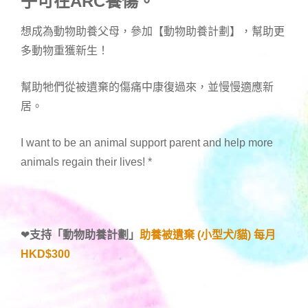
子可在ARC養傷。
想成為動物助養父母，參加【動物助養計劃】，幫助更
多動物重獲新生！
幫助牠們從被遺棄的傷痛中康復過來，並慢慢適應新
居。
I want to be an animal support parent and help more
animals regain their lives!
*
❤
支持「
動物助養計劃
」
助養被遺棄 (小型犬/貓) 每月
HKD$300