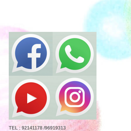
TEL : 92141178 /96919313