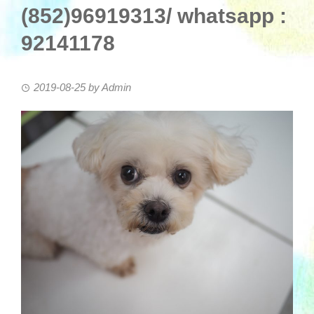
(852)96919313/ whatsapp :
92141178
2019-08-25
by
Admin