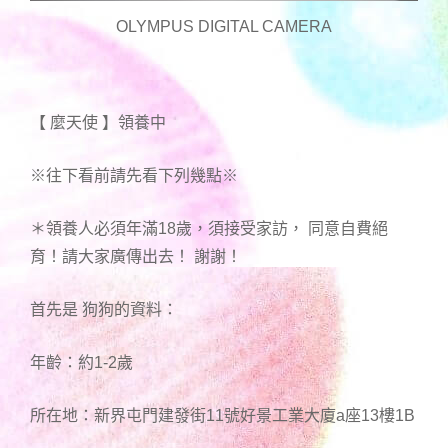
OLYMPUS DIGITAL CAMERA
【 麼天使 】領養中
※往下看前請先看下列幾點※
＊領養人必須年滿18歲，須接受家訪， 同意自費絕
育！請大家廣傳出去！ 謝謝！
首先是 狗狗的資料：
年齡：約1-2歲
所在地：新界屯門建發街11號好景工業大廈a座13樓1B