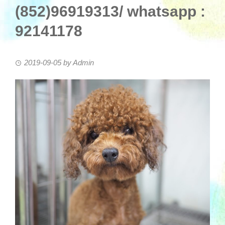
(852)96919313/ whatsapp :
92141178
2019-09-05
by
Admin