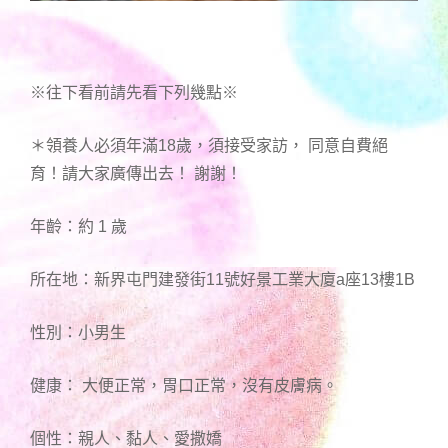
※往下看前請先看下列幾點※
＊領養人必須年滿18歲，須接受家訪， 同意自費絕
育！請大家廣傳出去！ 謝謝！
年齡：約 1 歲
所在地：新界屯門建發街11號好景工業大廈a座13樓1B
性別：小男生
健康： 大便正常，胃口正常，沒有皮膚病。
個性：親人、黏人、愛撒嬌