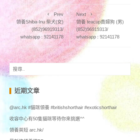
Prev
Next
領養Shiba-Inu 柴犬(女)
領養 teacup貴婦狗 (男)
(852)96919313/
(852)96919313/
whatsapp : 92141178
whatsapp : 92141178
搜
尋
關
鍵
近期文章
字:
@arc.hk #貓咪領養 #britishshorthair #exoticshorthair
收容中心有50隻貓咪等待你來挑選^^
領養英短 arc.hk/