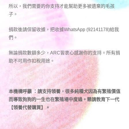
所以，我們需要的你支持才能幫助更多被遺棄的毛孩
子。
捐款後請保留收據，把收據WhatsApp (92141178)給我
們。
無論捐款數額多少，ARC皆衷心感謝你的支持。所有捐
助不可用作扣稅用途。
本機構呼籲 ：請支持領養，很多純種犬因為有繁殖價值
而導致狗狗的一生也在繁殖場中度過。懇請教育下一代
【領養代替購買】。