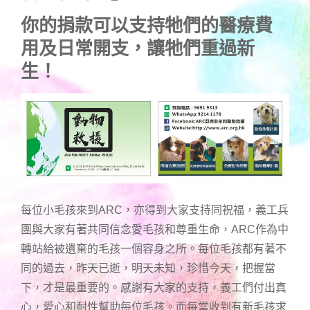
你的捐款可以支持牠們的醫療費
用及日常開支，讓牠們重過新
生！
每位小毛孩來到ARC，亦得到大家支持同祝福，義工兵
團與大家有著共同信念愛毛孩和尊重生命，ARC作為中
轉站給被遺棄的毛孩一個容身之所。每位毛孩都有著不
同的過去，昨天已逝，明天未知，珍惜今天，把握當
下，才是最重要的。感謝有大家的支持，義工們付出真
心，愛心和耐性幫助每位毛孩。而每當收到有新毛孩求