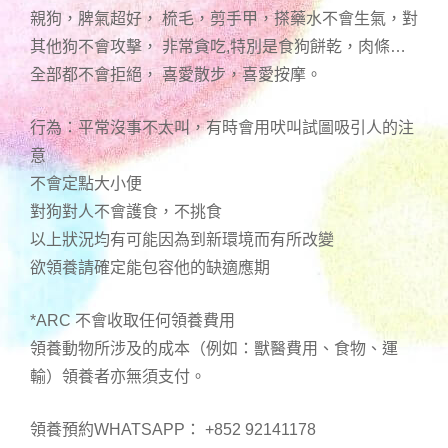
親狗，脾氣超好， 梳毛，剪手甲，搽藥水不會生氣，對
其他狗不會攻擊， 非常貪吃,特別是食狗餅乾，肉條…
全部都不會拒絕， 喜愛散步，喜愛按摩。
行為：平常沒事不太叫，有時會用吠叫試圖吸引人的注
意
不會定點大小便
對狗對人不會護食，不挑食
以上狀況均有可能因為到新環境而有所改變
欲領養請確定能包容他的缺適應期
*ARC 不會收取任何領養費用
領養動物所涉及的成本（例如：獸醫費用、食物、運
輸）領養者亦無須支付。
領養預約WHATSAPP： +852 92141178