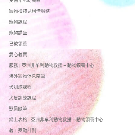
受傷年老助養區
寵物模特兒租借服務
寵物課程
寵物講坐
已被領養
愛心義賣
服務 | 亞洲非牟利動物救援 – 動物領養中心
海外寵物消息隋筆
犬訓練課程
犬隻訓練課程
獸醫隨筆
網上表格 | 亞洲非牟利動物救援 – 動物領養中心
義工獎勵計劃