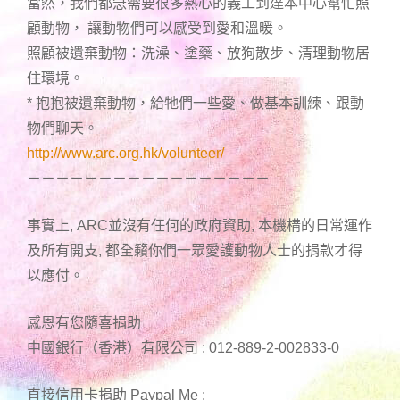
當然，我們都急需要很多熱心的義工到達本中心幫忙照
顧動物， 讓動物們可以感受到愛和溫暖。
照顧被遺棄動物：洗澡、塗藥、放狗散步、清理動物居
住環境。
* 抱抱被遺棄動物，給牠們一些愛、做基本訓練、跟動
物們聊天。
http://www.arc.org.hk/volunteer/
－－－－－－－－－－－－－－－－－
事實上, ARC並沒有任何的政府資助, 本機構的日常運作
及所有開支, 都全籟你們一眾愛護動物人士的捐款才得
以應付。
感恩有您隨喜捐助
中國銀行（香港）有限公司 : 012-889-2-002833-0
直接信用卡捐助 Paypal Me :