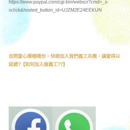
https://www.paypal.com/cgi-bin/webscr?cmd=_s-
xclick&hosted_button_id=UJZM2E24EEKUN
自問愛心爆棚嘅你，快啲加入我們義工兵團，讓愛得以
延續?【如何加入做義工??】