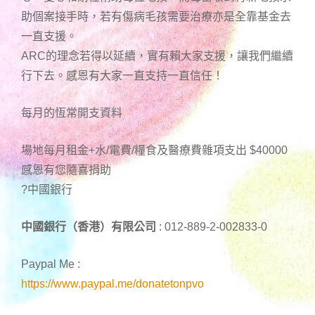
助個案接手時，若有傷病毛孩需要治療亦是全靠基金去
一直支援。
ARC的理念若得以延續，實有賴大家支援，讓我們繼續
行下去。感恩有大家一直支持一直信任！
每月的恆常開支資料
場地每月租金+水/電費/糧食及醫療費雜項支出 $40000
感恩有您隨喜捐助
?中國銀行
中國銀行（香港）有限公司
: 012-889-2-002833-0
Paypal Me :
https://www.paypal.me/donatetonpvo