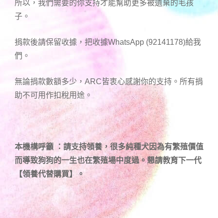
所以，我們需要的你支持才能幫助更多被遺棄的毛孩
子。
捐款後請保留收據，把收據WhatsApp (92141178)給我
們。
無論捐款數額多少，ARC皆衷心感謝你的支持。所有捐
助不可用作扣稅用途。
本機構呼籲 ：請支持領養，很多純種犬因為有繁殖價值
而導致狗狗的一生也在繁殖場中度過。懇請教育下一代
【領養代替購買】。