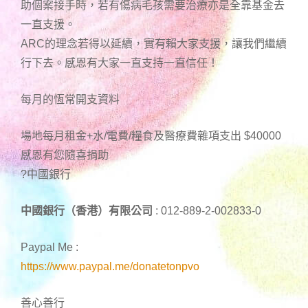
助個案接手時，若有傷病毛孩需要治療亦是全靠基金去
一直支援。
ARC的理念若得以延續，實有賴大家支援，讓我們繼續
行下去。感恩有大家一直支持一直信任！
每月的恆常開支資料
場地每月租金+水/電費/糧食及醫療費雜項支出 $40000
感恩有您隨喜捐助
?中國銀行
中國銀行（香港）有限公司
: 012-889-2-002833-0
Paypal Me :
https://www.paypal.me/donatetonpvo
善心善行