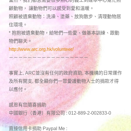
當然，我們都急需要很多熱心的義工到達本中心幫忙照
顧動物， 讓動物們可以感受到愛和溫暖。
照顧被遺棄動物：洗澡、塗藥、放狗散步、清理動物居
住環境。
* 抱抱被遺棄動物，給牠們一些愛、做基本訓練、跟動
物們聊天。
http://www.arc.org.hk/volunteer/
－－－－－－－－－－－－－－－－－
事實上, ARC並沒有任何的政府資助, 本機構的日常運作
及所有開支, 都全籟你們一眾愛護動物人士的捐款才得
以應付。
感恩有您隨喜捐助
中國銀行（香港）有限公司 : 012-889-2-002833-0
直接信用卡捐助 Paypal Me :