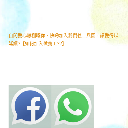
自問愛心爆棚嘅你，快啲加入我們義工兵團，讓愛得以
延續?【如何加入做義工??】