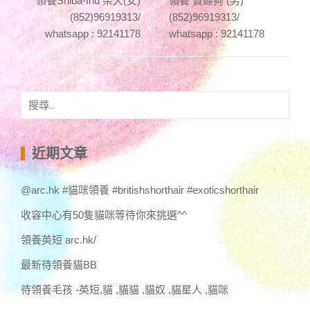
領養Shiba-Inu 柴犬(女)
領養 貴婦狗 (男)
(852)96919313/
(852)96919313/
whatsapp : 92141178
whatsapp : 92141178
搜
尋
關
鍵
近期文章
字:
@arc.hk #貓咪領養 #britishshorthair #exoticshorthair
收容中心有50隻貓咪等待你來挑選^^
領養英短 arc.hk/
最新待領養貓BB
待領養毛孩 -英短,貓 ,貓貓 ,貓奴 ,貓星人 ,貓咪