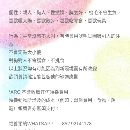
個性：親人、黏人、愛撒嬌、脾氣好， 梳毛不會生氣，
喜歡曬太陽，喜歡散步，喜歡吃零食，喜歡玩具
行為：平常沒事不太叫，有時會用吠叫試圖吸引人的注
意
不會定點大小便
對狗對人不會護食，不挑食
以上狀況均有可能因為到新環境而有所改變
欲領養請確定能包容他的缺適應期
*ARC 不會收取任何領養費用
領養動物所涉及的成本（例如：獸醫費用、食物、運
輸）領養者亦無須支付。
領養預約WHATSAPP： +852 92141178