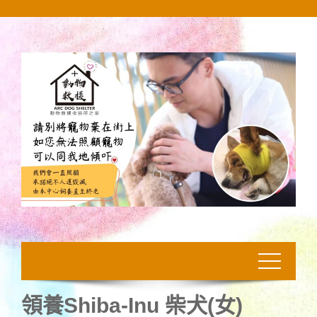
Skip
to
content
領養Shiba-Inu 柴犬(女)