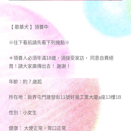
【 歌基犬 】領養中
※往下看前請先看下列幾點※
＊領養人必須年滿18歲，須接受家訪， 同意自費絕
育！請大家廣傳出去！ 謝謝！
年齡：約 7 歲起
所在地：新界屯門建發街11號好景工業大廈a座13樓1B
性別：小女生
健康： 大便正常，胃口正常