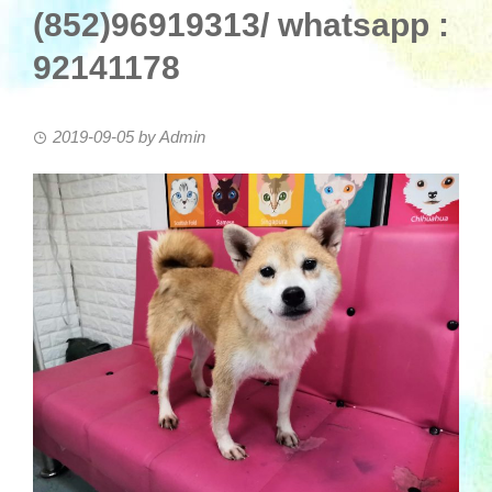
(852)96919313/ whatsapp :
92141178
2019-09-05
by
Admin