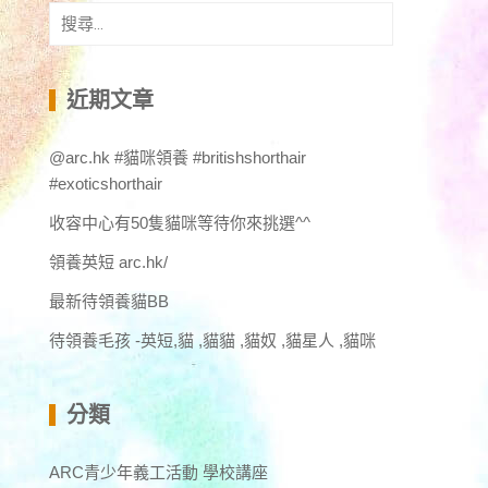
搜
尋
關
鍵
近期文章
字:
@arc.hk #貓咪領養 #britishshorthair
#exoticshorthair
收容中心有50隻貓咪等待你來挑選^^
領養英短 arc.hk/
最新待領養貓BB
待領養毛孩 -英短,貓 ,貓貓 ,貓奴 ,貓星人 ,貓咪
分類
ARC青少年義工活動 學校講座