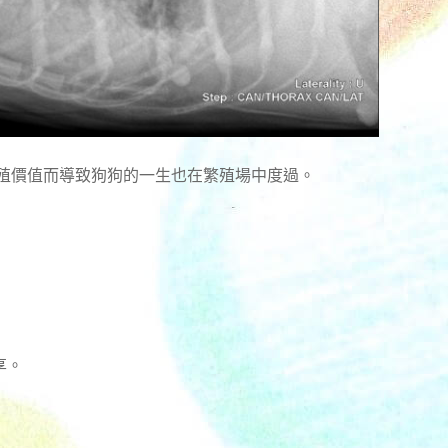
繁殖價值而導致狗狗的一生也在繁殖場中度過。
享。