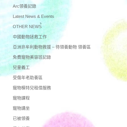
Arc領養記錄
Latest News & Events
OTHER NEWS
中國動物拯救工作
亞洲非牟利動物救援 – 待領養動物 領養區
免費寵物美容班記錄
兒童義工
受傷年老助養區
寵物模特兒租借服務
寵物課程
寵物講坐
已被領養