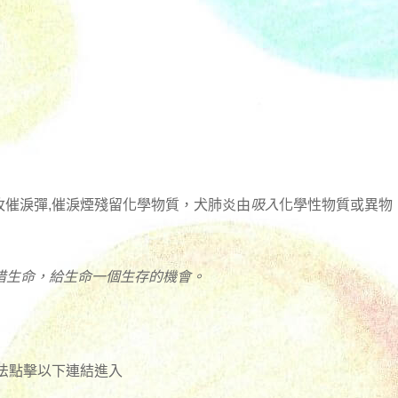
枚催淚彈,催淚煙殘留化學物質，犬肺炎由
吸入
化學性物質或異物
惜生命，給生命一個生存的機會。
方法點擊以下連結進入