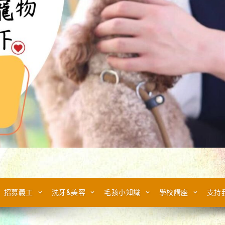
招募義工
洗牙&美容
毛孩小知識
學校講座
支持