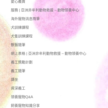
愛心義賣
服務 | 亞洲非牟利動物救援 – 動物領養中心
海外寵物消息隋筆
犬訓練課程
犬隻訓練課程
獸醫隨筆
網上表格 | 亞洲非牟利動物救援 – 動物領養中心
義工獎勵計劃
義工隨筆
講坐
資深義工
領養寵物Q&A
飼養寵物知識分享