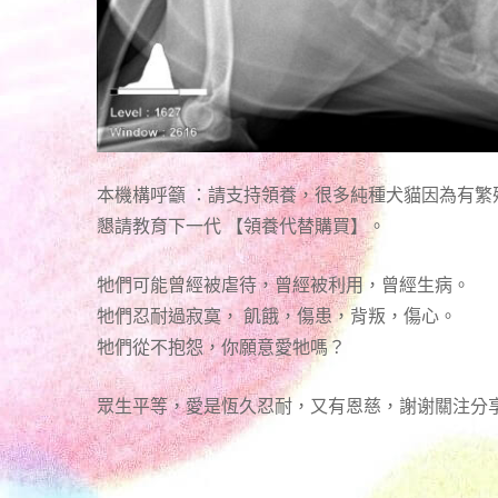
本機構呼籲 ：請支持領養，很多純種犬貓因為有
懇請教育下一代 【領養代替購買】。
牠們可能曾經被虐待，曾經被利用，曾經生病。
牠們忍耐過寂寞， 飢餓，傷患，背叛，傷心。
牠們從不抱怨，你願意愛牠嗎？
眾生平等，愛是恆久忍耐，又有恩慈，謝谢關注分