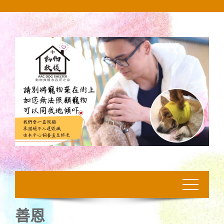
Skip
to
content
善恩