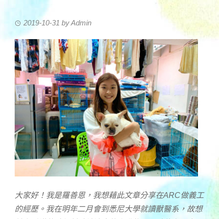
2019-10-31
by
Admin
大家好！我是羅善恩，我想藉此文章分享在ARC做義工
的經歷。我在明年二月會到悉尼大學就讀獸醫系，故想