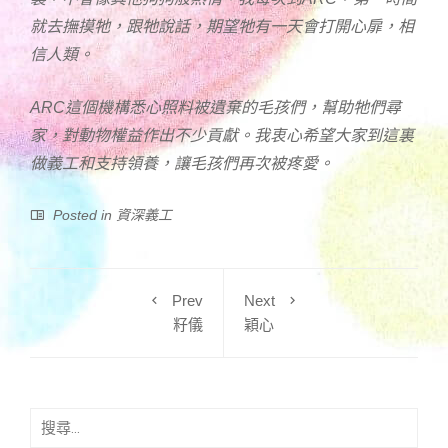
就去撫摸牠，跟牠說話，期望牠有一天會打開心扉，相
信人類。
ARC這個機構悉心照料被遺棄的毛孩們，幫助牠們尋
家，對動物權益作出不少貢獻。我衷心希望大家到這裏
做義工和支持領養，讓毛孩們再次被疼愛。
Posted in
資深義工
Prev
Next
籽儀
穎心
搜
尋