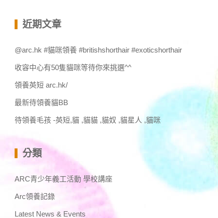
關
鍵
近期文章
字:
@arc.hk #貓咪領養 #britishshorthair #exoticshorthair
收容中心有50隻貓咪等待你來挑選^^
領養英短 arc.hk/
最新待領養貓BB
待領養毛孩 -英短,貓 ,貓貓 ,貓奴 ,貓星人 ,貓咪
分類
ARC青少年義工活動 學校講座
Arc領養記錄
Latest News & Events