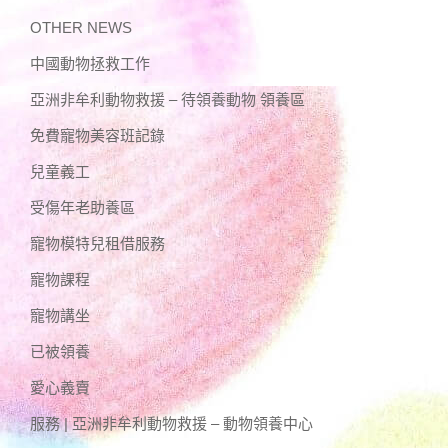
OTHER NEWS
中國動物拯救工作
亞洲非牟利動物救援 – 待領養動物 領養區
免費寵物美容班記錄
兒童義工
受傷年老助養區
寵物模特兒租借服務
寵物課程
寵物講坐
已被領養
愛心義賣
服務 | 亞洲非牟利動物救援 – 動物領養中心