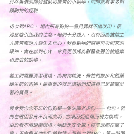
於在香港的時候幫助被遺棄的小動物，同時能有更多照
顧動物的經驗。
初次到ARC， 場內所有狗狗一看見我就不繼吠叫，很
渴望能引起我的注意。牠們十分親人，沒有因為被前主
人遺棄而對人類失去信心。我看到牠們期待再次回家的
眼神，實在感到心疼，令我更想成為獸醫後醫治被遺棄
和流浪的動物。
義工們需要清潔環境、為狗狗梳洗、帶牠們散步和餵藥
給生病的狗狗，最重要的就是讓牠們知道自己是被寵愛
著的寶貝。
最令我念念不忘的狗狗是一隻法國老虎狗—— 包包。牠
的左眼因發育不良而失明 ; 右眼因受過傷而視力模糊。
由於看不清周圍環境，牠缺乏安全感，經常瑟縮在籠子
裏，不會像其他狗狗般熱情。我每次到ARC，第一時間