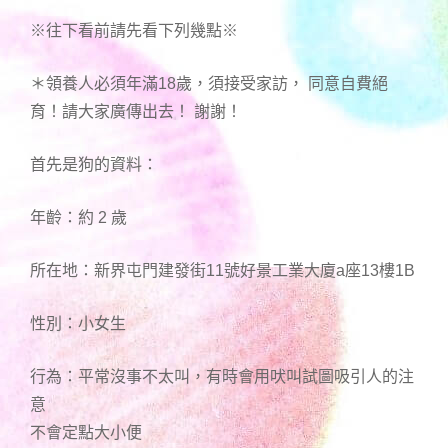
※往下看前請先看下列幾點※
＊領養人必須年滿18歲，須接受家訪， 同意自費絕
育！請大家廣傳出去！ 謝謝！
首先是狗的資料：
年齡：約 2 歲
所在地：新界屯門建發街11號好景工業大廈a座13樓1B
性別：小女生
行為：平常沒事不太叫，有時會用吠叫試圖吸引人的注
意
不會定點大小便