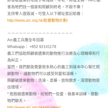
即使被遺棄的毛孩子有殘缺、年老、抑或生病，ARC都
會為牠們找一個家和照顧到終老，不殺不棄！
支持零人道毀滅，可登入以下網址登記助養：
http://www.arc.org.hk/助養動物計劃/
－－－－－－－－－－－－－－－－－
Arc義工兵團全年招募
Whatsapp： +852 92141178
義工們協助照顧被遺棄的動物進行治療及心理輔導和行
為糾正。
當然，我們都急需要很多熱心的義工到達本中心幫忙照
顧動物， 讓動物們可以感受到愛和溫暖。
照顧被遺棄動物：洗澡、塗藥、放狗散步、清理動物居
住環境。
* 抱抱被遺棄動物，給牠們一些愛、做基本訓練、跟動
物們聊天。
http://www.arc.org.hk/volunteer/