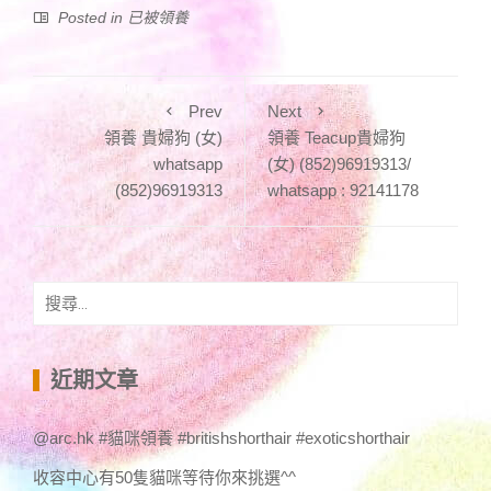
Posted in
已被領養
Prev
Next
領養 貴婦狗 (女)
領養 Teacup貴婦狗
whatsapp
(女) (852)96919313/
(852)96919313
whatsapp : 92141178
搜
尋
關
鍵
近期文章
字:
@arc.hk #貓咪領養 #britishshorthair #exoticshorthair
收容中心有50隻貓咪等待你來挑選^^