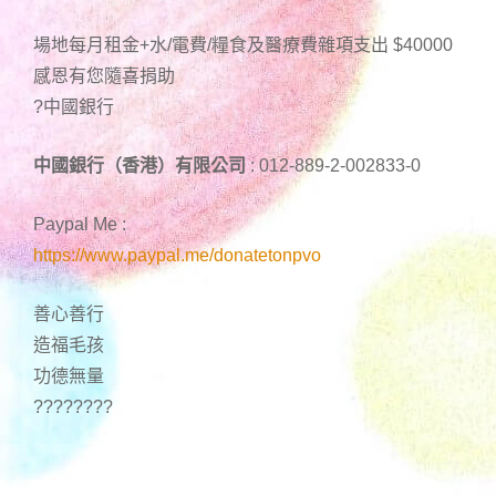
場地每月租金+水/電費/糧食及醫療費雜項支出 $40000
感恩有您隨喜捐助
?中國銀行
中國銀行（香港）有限公司
: 012-889-2-002833-0
Paypal Me :
https://www.paypal.me/donatetonpvo
善心善行
造福毛孩
功德無量
????????