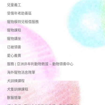
兒童義工
受傷年老助養區
寵物模特兒租借服務
寵物課程
寵物講坐
已被領養
愛心義賣
服務 | 亞洲非牟利動物救援 – 動物領養中心
海外寵物消息隋筆
犬訓練課程
犬隻訓練課程
獸醫隨筆