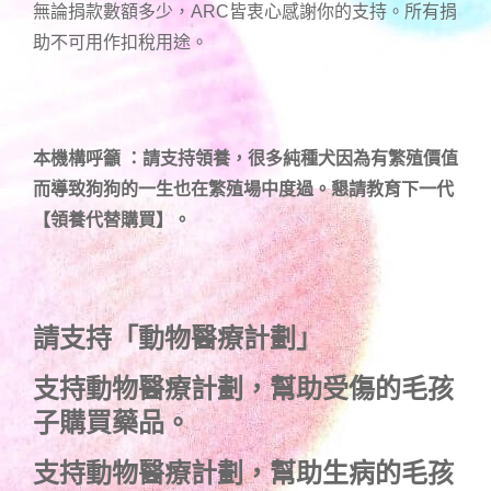
無論捐款數額多少，ARC皆衷心感謝你的支持。所有捐
助不可用作扣稅用途。
本機構呼籲 ：請支持領養，很多純種犬因為有繁殖價值
而導致狗狗的一生也在繁殖場中度過。懇請教育下一代
【領養代替購買】。
請支持「動物醫療計劃」
支持
動物醫療計劃
，幫助受傷的毛孩
子購買藥品。
支持
動物醫療計劃
，幫助生病的毛孩