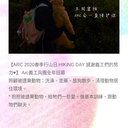
【ARC 2020春季行山日 HIKING DAY 感謝義工們的努
力♥️】 Arc義工兵團全年招募
照顧被遺棄動物：洗澡、塗藥、放狗散步、清理動物居
住環境。
* 抱抱被遺棄動物，給牠們一些愛、做基本訓練、跟動
物們聊天。