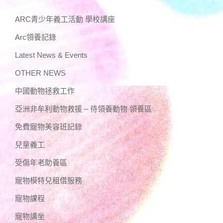
ARC青少年義工活動 學校講座
Arc領養記錄
Latest News & Events
OTHER NEWS
中國動物拯救工作
亞洲非牟利動物救援 – 待領養動物 領養區
免費寵物美容班記錄
兒童義工
受傷年老助養區
寵物模特兒租借服務
寵物課程
寵物講坐