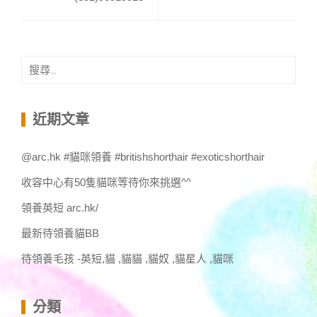
搜
尋
關
鍵
近期文章
字:
@arc.hk #貓咪領養 #britishshorthair #exoticshorthair
收容中心有50隻貓咪等待你來挑選^^
領養英短 arc.hk/
最新待領養貓BB
待領養毛孩 -英短,貓 ,貓貓 ,貓奴 ,貓星人 ,貓咪
分類