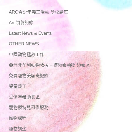
ARC青少年義工活動 學校講座
Arc領養記錄
Latest News & Events
OTHER NEWS
中國動物拯救工作
亞洲非牟利動物救援 – 待領養動物 領養區
免費寵物美容班記錄
兒童義工
受傷年老助養區
寵物模特兒租借服務
寵物課程
寵物講坐