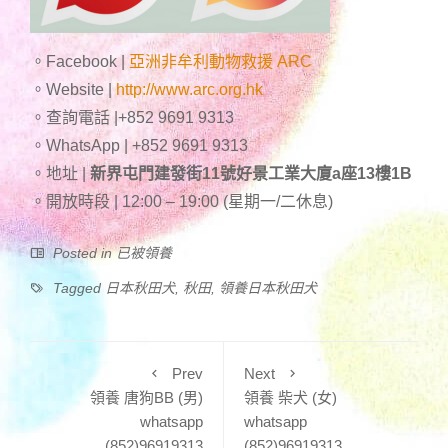
。Facebook |
亞洲非牟利動物救援 ARC
。Website |
http://www.arc.org.hk
。查詢電話 |+852 9691 9313
。WhatsApp | +852 9691 9313
。地址 |
新界屯門建發街11號好景工業大廈a座13樓1B
。開放時段 | 12:00 – 19:00 (星期一/二休息)
Posted in
已被領養
Tagged
日本秋田犬
,
秋田
,
領養日本秋田犬
Prev
Next
領養 唐狗BB (男)
領養 柴犬 (女)
whatsapp
whatsapp
(852)96919313
(852)96919313