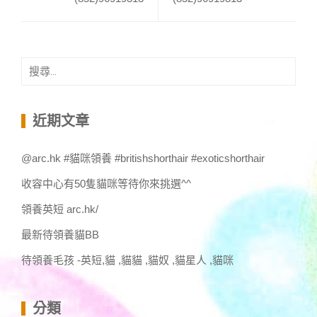
搜
尋
關
鍵
近期文章
字:
@arc.hk #貓咪領養 #britishshorthair #exoticshorthair
收容中心有50隻貓咪等待你來挑選^^
領養英短 arc.hk/
最新待領養貓BB
待領養毛孩 -英短,貓 ,貓貓 ,貓奴 ,貓星人 ,貓咪
分類