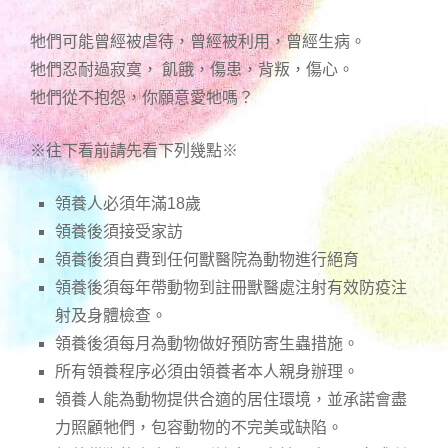
牠們可能曾經被虐待，曾經被利用，曾經生病。
牠們忍耐過寂寞， 飢餓，傷患，背叛，傷心。
牠們從不抱怨，你願意愛牠嗎？
※往下看前請先看下列幾點※
領養人必須年滿18歲
領養後須接受家訪
領養後須自費到任何獸醫院為動物進行絕育
領養後須每年帶動物到註冊獸醫處注射有效防疫注
射及身體檢查。
領養後須每月為動物做好預防寄生蟲措施。
所有領養程序必須由領養者本人親身辦理。
領養人能為動物提供合適的居住環境，並承諾會盡
力照顧牠們，包容動物的不完美或缺陷。