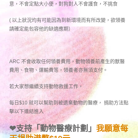
意，不會定點大小便，對狗對人不會護食，不挑食
( 以上狀況均有可能因為到新環境而有所改變，欲領養
請確定能包容他的缺適應期）
ARC 不會收取任何領養費用，動物領養前產生的獸醫
費用、食物、運輸費等，領養者亦無須支付。
若大家想繼續支持動物救援工作，
每日$10 就可以幫助到被遺棄動物的醫療， 捐助方法點
擊以下連結進入
❤
支持「動物醫療計劃」
我願意每