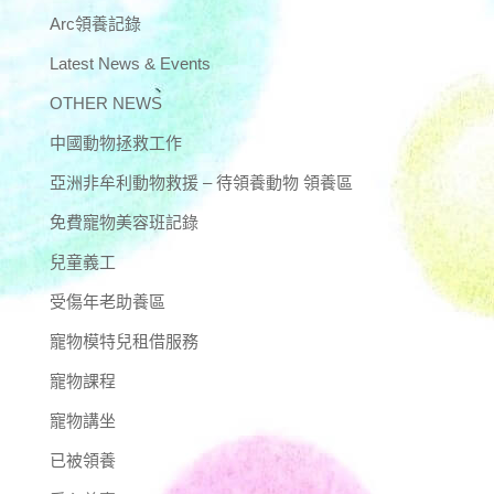
Arc領養記錄
Latest News & Events
OTHER NEWS
中國動物拯救工作
亞洲非牟利動物救援 – 待領養動物 領養區
免費寵物美容班記錄
兒童義工
受傷年老助養區
寵物模特兒租借服務
寵物課程
寵物講坐
已被領養