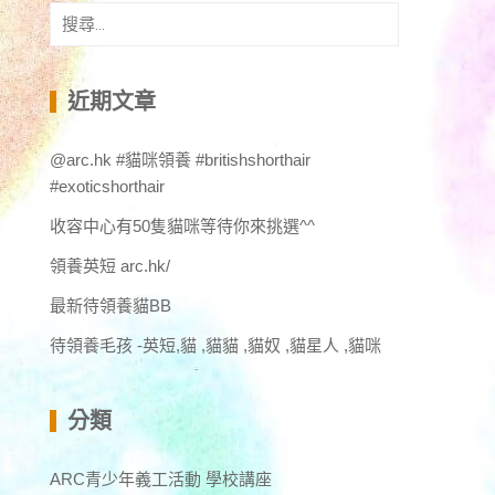
搜
尋
關
鍵
近期文章
字:
@arc.hk #貓咪領養 #britishshorthair
#exoticshorthair
收容中心有50隻貓咪等待你來挑選^^
領養英短 arc.hk/
最新待領養貓BB
待領養毛孩 -英短,貓 ,貓貓 ,貓奴 ,貓星人 ,貓咪
分類
ARC青少年義工活動 學校講座