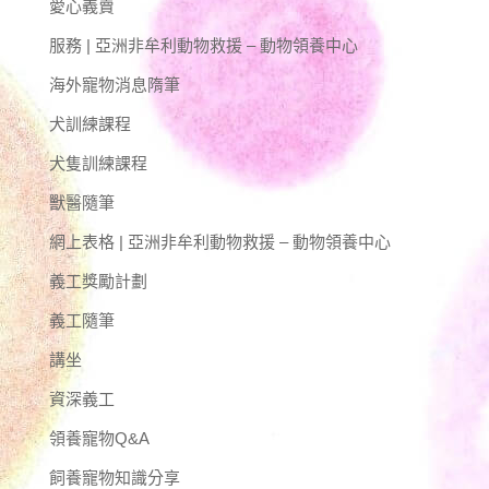
愛心義賣
服務 | 亞洲非牟利動物救援 – 動物領養中心
海外寵物消息隋筆
犬訓練課程
犬隻訓練課程
獸醫隨筆
網上表格 | 亞洲非牟利動物救援 – 動物領養中心
義工獎勵計劃
義工隨筆
講坐
資深義工
領養寵物Q&A
飼養寵物知識分享