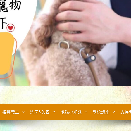
招募義工
洗牙&美容
毛孩小知識
學校講座
支持