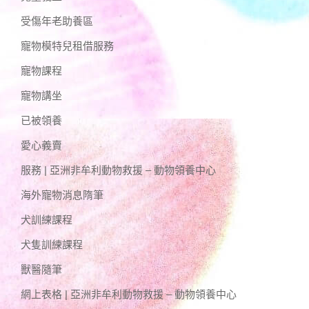
受傷年老助養區
寵物模特兒租借服務
寵物課程
寵物講坐
已被領養
愛心義賣
服務 | 亞洲非牟利動物救援 – 動物領養中心
海外寵物消息隋筆
犬訓練課程
犬隻訓練課程
獸醫隨筆
網上表格 | 亞洲非牟利動物救援 – 動物領養中心