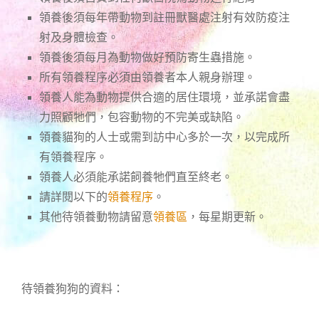
領養後須每年帶動物到註冊獸醫處注射有效防疫注
射及身體檢查。
領養後須每月為動物做好預防寄生蟲措施。
所有領養程序必須由領養者本人親身辦理。
領養人能為動物提供合適的居住環境，並承諾會盡
力照顧牠們，包容動物的不完美或缺陷。
領養貓狗的人士或需到訪中心多於一次，以完成所
有領養程序。
領養人必須能承諾飼養牠們直至終老。
請詳閱以下的
領養程序
。
其他待領養動物請留意
領養區
，每星期更新。
待領養狗狗的資料：