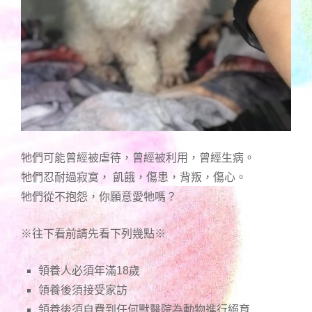
牠們可能曾經被虐待，曾經被利用，曾經生病。
牠們忍耐過寂寞， 飢餓，傷患，背叛，傷心。
牠們從不抱怨，你願意愛牠嗎？
※往下看前請先看下列幾點※
領養人必須年滿18歲
領養後須接受家訪
領養後須自費到任何獸醫院為動物進行絕育