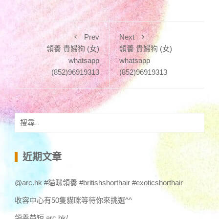
Prev
Next
領養 貴婦狗 (女)
領養 貴婦狗 (女)
whatsapp
whatsapp
(852)96919313
(852)96919313
搜
尋
關
鍵
近期文章
字:
@arc.hk #貓咪領養 #britishshorthair #exoticshorthair
收容中心有50隻貓咪等待你來挑選^^
領養英短 arc.hk/