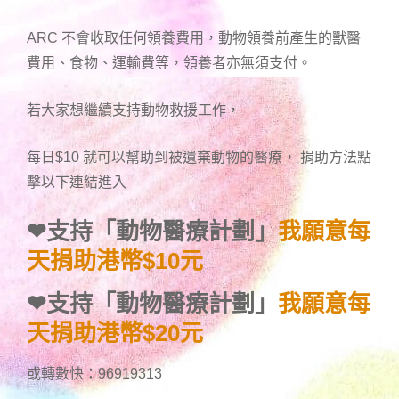
ARC 不會收取任何領養費用，動物領養前產生的獸醫
費用、食物、運輸費等，領養者亦無須支付。
若大家想繼續支持動物救援工作，
每日$10 就可以幫助到被遺棄動物的醫療， 捐助方法點
擊以下連結進入
❤
支持「動物醫療計劃」
我願意每
天捐助港幣$10元
❤
支持「動物醫療計劃」
我願意每
天捐助港幣$20元
或轉數快：96919313