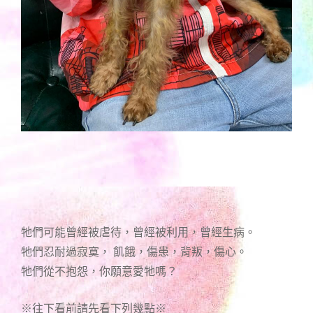
牠們可能曾經被虐待，曾經被利用，曾經生病。
牠們忍耐過寂寞， 飢餓，傷患，背叛，傷心。
牠們從不抱怨，你願意愛牠嗎？
※往下看前請先看下列幾點※