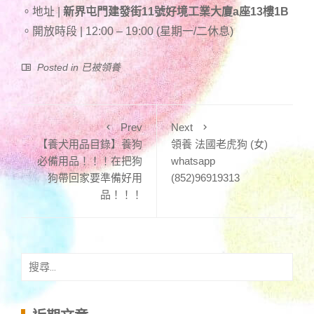
。地址 |
新界屯門建發街11號好境工業大廈a座13樓1B
。開放時段 | 12:00 – 19:00 (星期一/二休息)
Posted in
已被領養
Prev
Next
【養犬用品目錄】養狗
領養 法國老虎狗 (女)
必備用品！！！在把狗
whatsapp
狗帶回家要準備好用
(852)96919313
品！！！
搜
尋
關
鍵