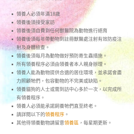
領養人必須年滿18歲
領養後須接受家訪
領養後須自費到任何獸醫院為動物進行絕育
領養後須每年帶動物到註冊獸醫處注射有效防疫注
射及身體檢查。
領養後須每月為動物做好預防寄生蟲措施。
所有領養程序必須由領養者本人親身辦理。
領養人能為動物提供合適的居住環境，並承諾會盡
力照顧牠們，包容動物的不完美或缺陷。
領養貓狗的人士或需到訪中心多於一次，以完成所
有領養程序。
領養人必須能承諾飼養牠們直至終老。
請詳閱以下的
領養程序
。
其他待領養動物請留意
領養區
，每星期更新。