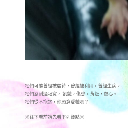
牠們可能曾經被虐待，曾經被利用，曾經生病。
牠們忍耐過寂寞， 飢餓，傷患，背叛，傷心。
牠們從不抱怨，你願意愛牠嗎？
※往下看前請先看下列幾點※