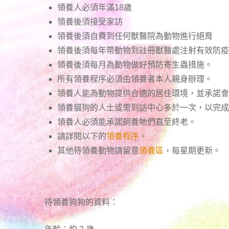
領養人必須年滿18歲
領養後須接受家訪
領養後須自費到任何獸醫院為動物進行絕育
領養後須每年帶動物到註冊獸醫處注射有效防疫
領養後須每月為動物做好預防寄生蟲措施。
所有領養程序必須由領養者本人親身辦理。
領養人能為動物提供合適的居住環境，並承諾會
領養貓狗的人士或需到訪中心多於一次，以完成
領養人必須能承諾飼養牠們直至終老。
請詳閱以下的
領養程序
。
其他待領養動物請留意
領養區
，每星期更新。
待領養狗狗的資料：