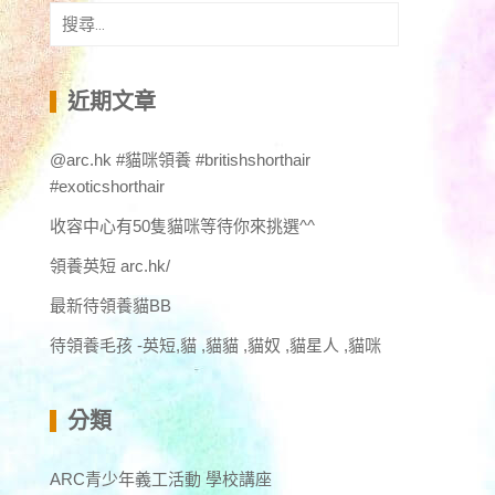
搜
尋
關
鍵
近期文章
字:
@arc.hk #貓咪領養 #britishshorthair
#exoticshorthair
收容中心有50隻貓咪等待你來挑選^^
領養英短 arc.hk/
最新待領養貓BB
待領養毛孩 -英短,貓 ,貓貓 ,貓奴 ,貓星人 ,貓咪
分類
ARC青少年義工活動 學校講座