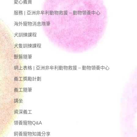
愛心義賣
服務 | 亞洲非牟利動物救援 – 動物領養中心
海外寵物消息隋筆
犬訓練課程
犬隻訓練課程
獸醫隨筆
網上表格 | 亞洲非牟利動物救援 – 動物領養中心
義工獎勵計劃
義工隨筆
講坐
資深義工
領養寵物Q&A
飼養寵物知識分享