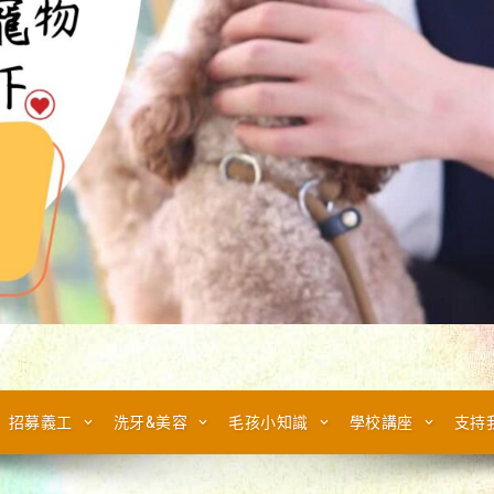
招募義工
洗牙&美容
毛孩小知識
學校講座
支持