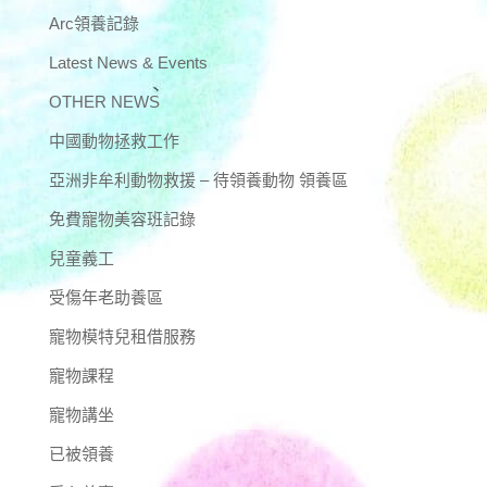
Arc領養記錄
Latest News & Events
OTHER NEWS
中國動物拯救工作
亞洲非牟利動物救援 – 待領養動物 領養區
免費寵物美容班記錄
兒童義工
受傷年老助養區
寵物模特兒租借服務
寵物課程
寵物講坐
已被領養