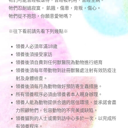
牠們可能曾經被虐待，曾經被利用，曾經生病。
牠們忍耐過寂寞， 飢餓，傷患，背叛，傷心。
牠們從不抱怨，你願意愛牠嗎？
※往下看前請先看下列幾點※
領養人必須年滿18歲
領養後須接受家訪
領養後須自費到任何獸醫院為動物進行絕育
領養後須每年帶動物到註冊獸醫處注射有效防疫注
射及身體檢查。
領養後須每月為動物做好預防寄生蟲措施。
所有領養程序必須由領養者本人親身辦理。
領養人能為動物提供合適的居住環境，並承諾會盡
力照顧牠們，包容動物的不完美或缺陷。
領養貓狗的人士或需到訪中心多於一次，以完成所
有領養程序。