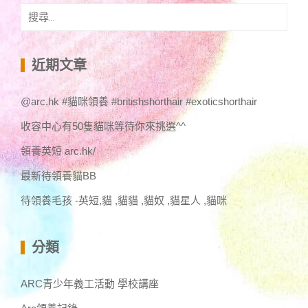
搜
尋
關
鍵
近期文章
字:
@arc.hk #貓咪領養 #britishshorthair #exoticshorthair
收容中心有50隻貓咪等待你來挑選^^
領養英短 arc.hk/
最新待領養貓BB
待領養毛孩 -英短,貓 ,貓貓 ,貓奴 ,貓星人 ,貓咪
分類
ARC青少年義工活動 學校講座