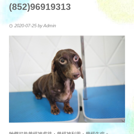
(852)96919313
2020-07-25
by
Admin