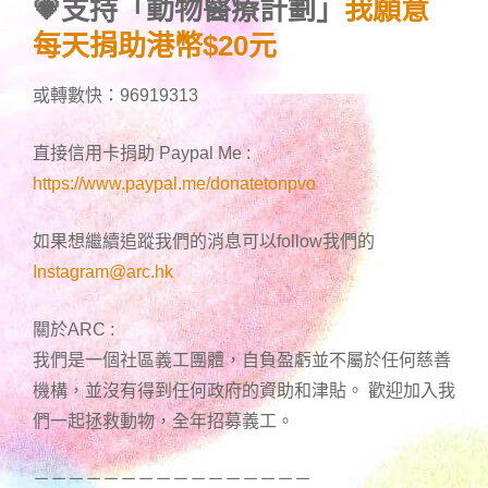
💗支持「動物醫療計劃」
我願意
每天捐助港幣$20元
或轉數快：96919313
直接信用卡捐助 Paypal Me :
https://www.paypal.me/donatetonpvo
如果想繼續追蹤我們的消息可以follow我們的
Instagram@arc.hk
關於ARC :
我們是一個社區義工團體，自負盈虧並不屬於任何慈善
機構，並沒有得到任何政府的資助和津貼。 歡迎加入我
們一起拯救動物，全年招募義工。
－－－－－－－－－－－－－－－－