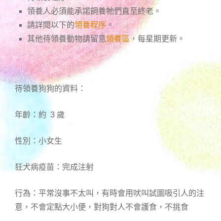
領養人必須能承諾飼養牠們直至終老。
請詳閱以下的
領養程序
。
其他待領養動物請留意
領養區
，每星期更新。
待領養狗狗的資料：
年齡：約 3 歲
性別：小女生
狂犬病疫苗：完成注射
行為：平常沒事不太叫，有時會用吠叫試圖吸引人的注
意，不會定點大小便，對狗對人不會護食，不挑食