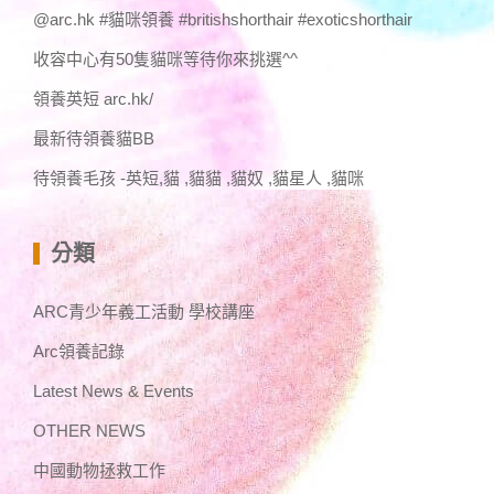
@arc.hk #貓咪領養 #britishshorthair #exoticshorthair
收容中心有50隻貓咪等待你來挑選^^
領養英短 arc.hk/
最新待領養貓BB
待領養毛孩 -英短,貓 ,貓貓 ,貓奴 ,貓星人 ,貓咪
分類
ARC青少年義工活動 學校講座
Arc領養記錄
Latest News & Events
OTHER NEWS
中國動物拯救工作