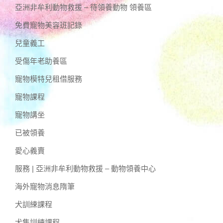
亞洲非牟利動物救援 – 待領養動物 領養區
免費寵物美容班記錄
兒童義工
受傷年老助養區
寵物模特兒租借服務
寵物課程
寵物講坐
已被領養
愛心義賣
服務 | 亞洲非牟利動物救援 – 動物領養中心
海外寵物消息隋筆
犬訓練課程
犬隻訓練課程