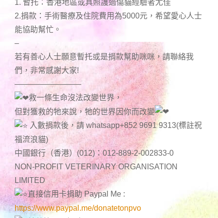
1. 暫托：香港地區或具照護過傷貓經驗者尤佳
2.捐款：手術醫療及住院費用為5000元，希望愛心人士
能協助幫忙。
–
若有善心人士願意暫托或是捐款幫助咪咪，請聯絡我
們，非常感謝大家!
————————–
救一條生命沒法改變世界，
但對獲救的牠來說，牠的世界因你而改變
入數捐款後，請 whatsapp+852 9691 9313(標註祝
福流浪貓)
中國銀行（香港）(012)：012-889-2-002833-0
NON-PROFIT VETERINARY ORGANISATION
LIMITED
直接信用卡捐助 Paypal Me :
https://www.paypal.me/donatetonpvo