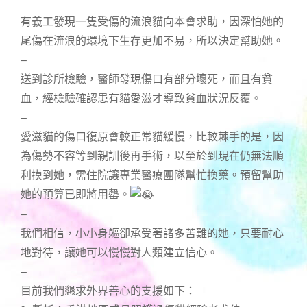
有義工發現一隻受傷的流浪貓向本會求助，因深怕她的
尾傷在流浪的環境下生存更加不易，所以決定幫助她。
–
送到診所檢驗，醫師發現傷口有部分壞死，而且有貧
血，經檢驗確認患有貓愛滋才導致貧血狀況反覆。
–
愛滋貓的傷口復原會較正常貓緩慢，比較棘手的是，因
為傷勢不容等到親訓後再手術，以至於到現在仍無法順
利摸到她，需住院讓專業醫療團隊幫忙換藥。預留幫助
她的預算已即將用罄。
–
我們相信，小小身軀卻承受著諸多苦難的她，只要耐心
地對待，讓她可以慢慢對人類建立信心。
–
目前我們懇求外界善心的支援如下：