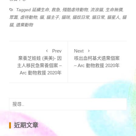
Tagged
延續生命
,
救急
,
殘酷虐待動物
,
流浪貓
,
生命無價
,
眾籌
,
虐待動物
,
貓
,
貓主子
,
貓咪
,
貓奴日常
,
貓日常
,
貓星人
,
貓
貓
,
遺棄動物
Prev
Next
棄養芝娃娃 (美美)- 因
咳出血柯基犬遺棄個案
主人移民急棄養個案 –
– Arc 動物救援 2020年
Arc 動物救援 2020年
搜
尋
關
鍵
近期文章
字: