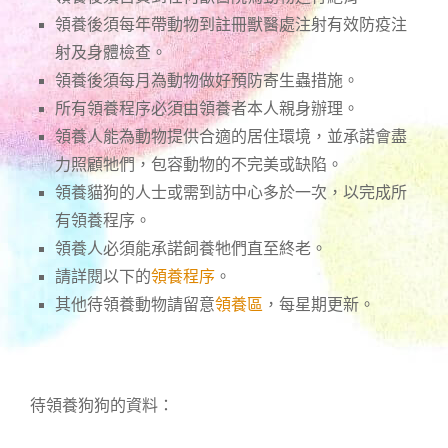
領養後須每年帶動物到註冊獸醫處注射有效防疫注
射及身體檢查。
領養後須每月為動物做好預防寄生蟲措施。
所有領養程序必須由領養者本人親身辦理。
領養人能為動物提供合適的居住環境，並承諾會盡
力照顧牠們，包容動物的不完美或缺陷。
領養貓狗的人士或需到訪中心多於一次，以完成所
有領養程序。
領養人必須能承諾飼養牠們直至終老。
請詳閱以下的
領養程序
。
其他待領養動物請留意
領養區
，每星期更新。
待領養狗狗的資料：