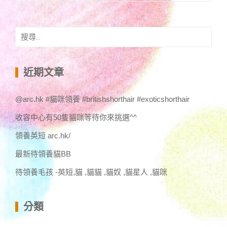
搜
尋
關
鍵
近期文章
字:
@arc.hk #貓咪領養 #britishshorthair #exoticshorthair
收容中心有50隻貓咪等待你來挑選^^
領養英短 arc.hk/
最新待領養貓BB
待領養毛孩 -英短,貓 ,貓貓 ,貓奴 ,貓星人 ,貓咪
分類