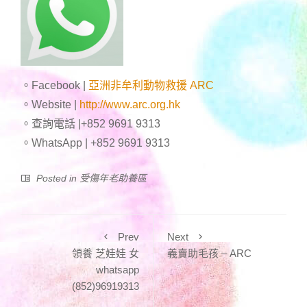
。Facebook |
亞洲非牟利動物救援 ARC
。Website |
http://www.arc.org.hk
。查詢電話 |+852 9691 9313
。WhatsApp | +852 9691 9313
Posted in
受傷年老助養區
Prev
Next
領養 芝娃娃 女
義賣助毛孩 – ARC
whatsapp
(852)96919313