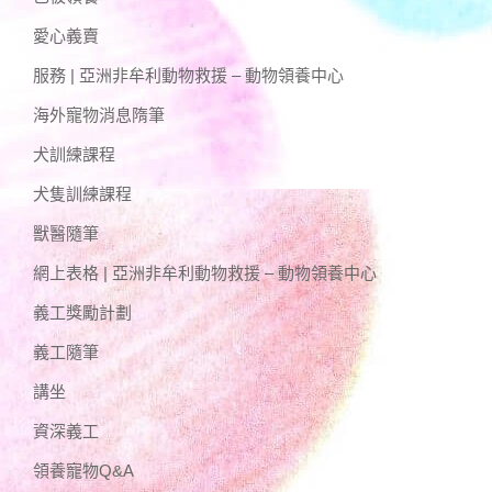
愛心義賣
服務 | 亞洲非牟利動物救援 – 動物領養中心
海外寵物消息隋筆
犬訓練課程
犬隻訓練課程
獸醫隨筆
網上表格 | 亞洲非牟利動物救援 – 動物領養中心
義工獎勵計劃
義工隨筆
講坐
資深義工
領養寵物Q&A