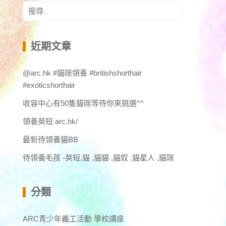
搜
尋
關
鍵
近期文章
字:
@arc.hk #貓咪領養 #britishshorthair
#exoticshorthair
收容中心有50隻貓咪等待你來挑選^^
領養英短 arc.hk/
最新待領養貓BB
待領養毛孩 -英短,貓 ,貓貓 ,貓奴 ,貓星人 ,貓咪
分類
ARC青少年義工活動 學校講座