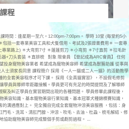
課程
間：逢星期一至六。12:00pm-7:00pm。 學時 10堂 (每堂約5小
,800 ＊包括一套專業美容工具和犬隻借用、考試及2張證書費用＊ 一套專
專業路上) ＊大弯剪7寸 ＊蓬蓬剪刀 ＊小弯剪 ＊7寸直剪 ＊拉毛針
毛器+刀头套装 ＊直排梳 對象 限會員 【登記成為ARC會員】 任何
望投身寵物美容業者 希望成為寵物美容師 希望成為獸醫助護 從事與
5歲人士須家長同意 課程簡介 採用《一人一貓或二人一貓》的活動教學
種的全套美容程序才可下課。 採用《全真貓實習》，不設假毛修剪
，讓學員與導師零距離接觸。學員更可有充足的時間提問及了解導師
觀察及糾正學員在實習期間出現的各種問題。 學員修畢此課程後，
寵物美容知識、基本寵物美容行業知識、基本冠軍犬種錦標賽知識，
客的溝通應對上。 完全獨自完成全套寵物沖涼美容服務 ，包括：身
肛門毛、洗耳、清肛門腺、沖涼、吹毛、去油、杜蝨、梳毛解結、修
協助寵物美容師完成整個手剪或剷剪過程。 ...