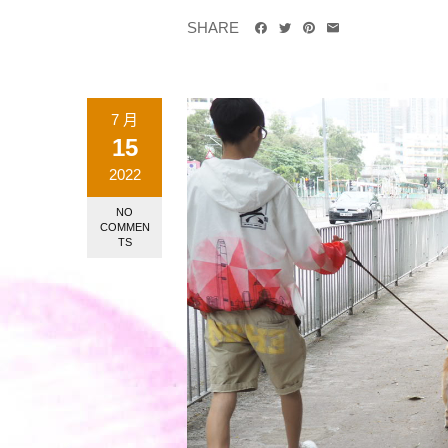
SHARE
7 月
15
2022
NO
COMMEN
TS