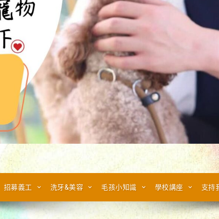
招募義工
洗牙&美容
毛孩小知識
學校講座
支持