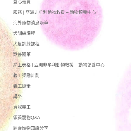
愛心義賣
服務 | 亞洲非牟利動物救援 – 動物領養中心
海外寵物消息隋筆
犬訓練課程
犬隻訓練課程
獸醫隨筆
網上表格 | 亞洲非牟利動物救援 – 動物領養中心
義工獎勵計劃
義工隨筆
講坐
資深義工
領養寵物Q&A
飼養寵物知識分享