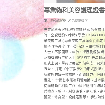
專業貓科美容護理證書
犬訓練課程
,
犬隻訓練課程
專業貓科美容護理證書課程 報名查詢 上課時
時，全課程約50小時) 學費 HK$14
業美容工具 ( 專業美容工具讓你從此走上
梳子 ＊指甲剪 ＊小剃毛器 ＊電推剪剃
人士，不限國籍、年齡、學歷及經驗 希
寵物有關行業的人士 寵物貓主 未滿1
形式上課，學員於每堂均須完成一只犬
課堂。 採用《小班教學》的形式授課
所教授的每一項課題，而導師亦可仔細
應能： 掌握基本寵物飼養知識、基本
從而能夠在相關工作中懂得應用在與顧
體檢查、剪甲、剷腳底毛、剷肚毛、剷
腳型、修身型、設計尾型等。 手法熟練地