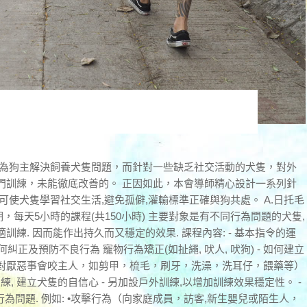
是為狗主解決飼養犬隻問題，而針對一些缺乏社交活動的犬隻，對外
門訓練，未能徹底改善的。 正因如此，本會導師精心設計一系列針
可使犬隻學習社交生活,避免孤僻,灌輸標準正確與狗共處。 A.日托毛
4星期，每天5小時的課程(共150小時) 主要對象是有不同行為問題的犬隻,
練. 因而能作出持久而又穩定的效果. 課程內容: - 基本指令的運
- 如何糾正及預防不良行為 寵物行為矯正(如扯繩, 吠人, 吠狗) - 如何建立
對厭惡事會咬主人，如剪甲，梳毛，刷牙，洗澡，洗耳仔，餵藥等）
訓練, 建立犬隻的自信心 - 另加設戶外訓練,以增加訓練效果穩定性。 -
行為問題. 例如: •攻擊行為（向家庭成員，訪客,新生嬰兒或陌生人，