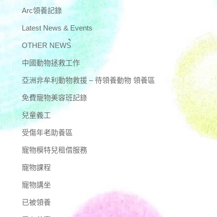
Arc領養記錄
Latest News & Events
OTHER NEWS
中國動物拯救工作
亞洲非牟利動物救援 – 待領養動物 領養區
免費寵物美容班記錄
兒童義工
受傷年老助養區
寵物模特兒租借服務
寵物課程
寵物講坐
已被領養