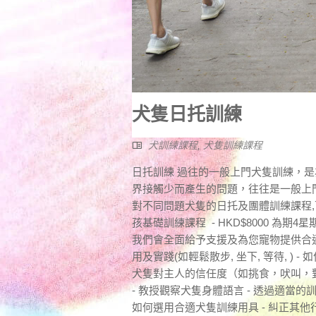
犬隻日托訓練
犬訓練課程
,
犬隻訓練課程
日托訓練 過往的一般上門犬隻訓練，
界接觸少而產生的問題，往往是一般上
對不同問題犬隻的日托及團體訓練課程,
孩基礎訓練課程 - HKD$8000 為期
我們會全面給予支援及為您寵物提供合適訓
用及實踐(如輕鬆散步, 坐下, 等待, ) 
犬隻對主人的信任度（如挑食，吠叫，
- 教授觀察犬隻身體語言 - 透過適當的
如何選用合適犬隻訓練用具 - 糾正其他