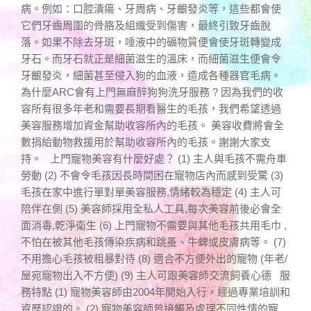
病。例如：口腔潰瘍、牙周病、牙齦發炎等，這些都會使
它們牙齒周圍的骨胳及組織受到傷害，最終引致牙齒脫
落。如果不除去牙斑，唾液中的礦物質便會使牙斑轉變成
牙石。而牙石就正是細菌滋生的溫床，而細菌滋生便會令
牙齦發炎，細菌甚至侵入狗的血液，造成各種器官毛病。
為什麼ARC會有上門無麻醉狗狗洗牙服務 ? 因為我們的收
容所有很多年老和需要長期看醫生的毛孩，我們希望透過
美容服務增加資金幫助收容所內的毛孩。 美容收費將會全
數捐給動物救援用於幫助收容所內的毛孩。謝謝大家支
持。 上門寵物美容有什麼好處？ (1) 主人與毛孩不需舟車
勞動 (2) 不會令毛孩因長時間困在寵物店內而感到受驚 (3)
毛孩在家中進行單對單美容服務,情緒較為穩定 (4) 主人可
陪伴在側 (5) 美容師採用全私人工具,每次美容前後必會全
面消毒,乾淨衛生 (6) 上門寵物不需要與其他毛孩共用毛巾 ,
不怕在被其他毛孩傳染疾病和跳蚤、牛蜱或皮膚病等。 (7)
不用擔心毛孩被粗暴對待 (8) 適合不方便外出的寵物 (年老/
屋宛寵物出入不方便) (9) 主人可跟美容師交流飼養心德 服
務特點 (1) 寵物美容師由2004年開始入行，經過專業培訓和
資歷認證的。 (2) 寵物美容師曾接觸及處理不同性情的寵