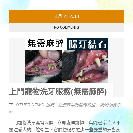
3 月
21
2019
NO COMMENTS
上門寵物洗牙服務(無需麻醉)
OTHER NEWS
,
服務 | 亞洲非牟利動物救援 – 動物領養中
心
上門寵物洗牙無需麻醉 - 立即處理寵物口臭問題 若主人不
關注愛犬的口腔衛生，它們便很易罹患一些嚴重的牙齒疾