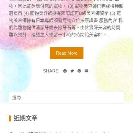
物，因此能夠應付您的寵物。 (3) 寵物美容師已完成接種新
冠疫苗 (4) 寵物美容師擁有國際認可B級美容師資格 (5) 寵
物美容師擁有日本導師頒發寵物穴位按摩證書 服務內容 我
們為寵物提供清潔牙齒去除牙石等。由於實際美容的時間
難以預計，建議主人預留一小時的時間給美容師。 ...
Read More
SHARE
搜
尋
關
鍵
近期文章
字: