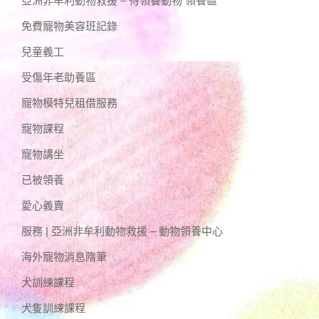
亞洲非牟利動物救援 – 待領養動物 領養區
免費寵物美容班記錄
兒童義工
受傷年老助養區
寵物模特兒租借服務
寵物課程
寵物講坐
已被領養
愛心義賣
服務 | 亞洲非牟利動物救援 – 動物領養中心
海外寵物消息隋筆
犬訓練課程
犬隻訓練課程