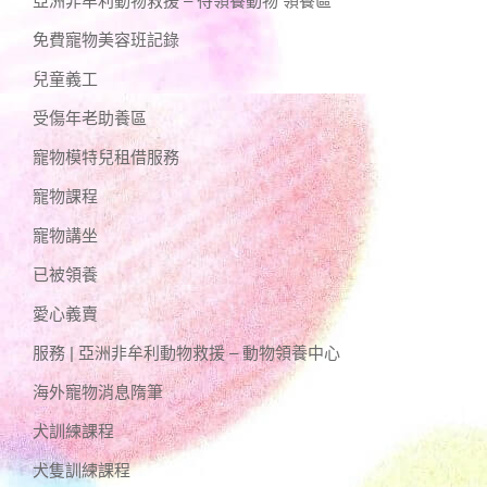
亞洲非牟利動物救援 – 待領養動物 領養區
免費寵物美容班記錄
兒童義工
受傷年老助養區
寵物模特兒租借服務
寵物課程
寵物講坐
已被領養
愛心義賣
服務 | 亞洲非牟利動物救援 – 動物領養中心
海外寵物消息隋筆
犬訓練課程
犬隻訓練課程