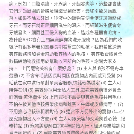
病。例如：口腔潰瘍、牙周病、牙齦發炎等，這些都會使
它們牙齒周圍的骨胳及組織受到傷害，最終引致牙齒脫
落。如果不除去牙斑，唾液中的礦物質便會使牙斑轉變成
牙石。而牙石就正是細菌滋生的溫床，而細菌滋生便會令
牙齦發炎，細菌甚至侵入狗的血液，造成各種器官毛病。
為什麼ARC會有上門無麻醉狗狗洗牙服務 ? 因為我們的收
容所有很多年老和需要長期看醫生的毛孩，我們希望透過
美容服務增加資金幫助收容所內的毛孩。 美容收費將會全
數捐給動物救援用於幫助收容所內的毛孩。謝謝大家支
持。 上門寵物美容有什麼好處？ (1) 主人與毛孩不需舟車
勞動 (2) 不會令毛孩因長時間困在寵物店內而感到受驚 (3)
毛孩在家中進行單對單美容服務,情緒較為穩定 (4) 主人可
陪伴在側 (5) 美容師採用全私人工具,每次美容前後必會全
面消毒,乾淨衛生 (6) 上門寵物不需要與其他毛孩共用毛巾 ,
不怕在被其他毛孩傳染疾病和跳蚤、牛蜱或皮膚病等。 (7)
不用擔心毛孩被粗暴對待 (8) 適合不方便外出的寵物 (年老/
屋宛寵物出入不方便) (9) 主人可跟美容師交流飼養心德 服
務特點 (1) 寵物美容師由2004年開始入行，經過專業培訓和
資歷認證的。 (2) 寵物美容師曾接觸及處理不同性情的寵