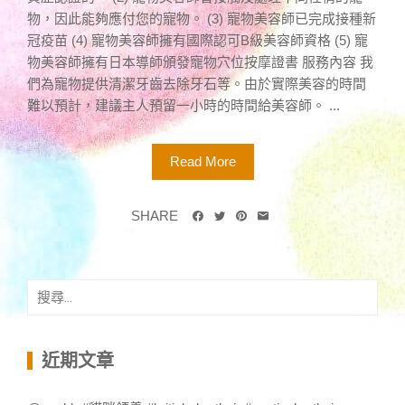
物，因此能夠應付您的寵物。 (3) 寵物美容師已完成接種新
冠疫苗 (4) 寵物美容師擁有國際認可B級美容師資格 (5) 寵
物美容師擁有日本導師頒發寵物穴位按摩證書 服務內容 我
們為寵物提供清潔牙齒去除牙石等。由於實際美容的時間
難以預計，建議主人預留一小時的時間給美容師。 ...
Read More
SHARE
搜
尋
關
鍵
近期文章
字: