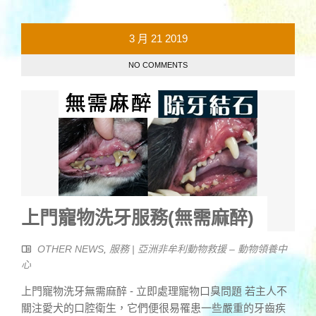
3 月
21
2019
NO COMMENTS
上門寵物洗牙服務(無需麻醉)
OTHER NEWS
,
服務 | 亞洲非牟利動物救援 – 動物領養中
心
上門寵物洗牙無需麻醉 - 立即處理寵物口臭問題 若主人不
關注愛犬的口腔衛生，它們便很易罹患一些嚴重的牙齒疾