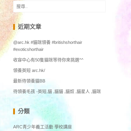
搜
尋
關
鍵
近期文章
字:
@arc.hk #貓咪領養 #britishshorthair
#exoticshorthair
收容中心有50隻貓咪等待你來挑選^^
領養英短 arc.hk/
最新待領養貓BB
待領養毛孩 -英短,貓 ,貓貓 ,貓奴 ,貓星人 ,貓咪
分類
ARC青少年義工活動 學校講座