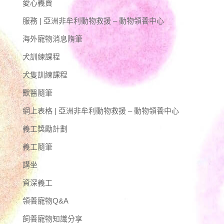
愛心義賣
服務 | 亞洲非牟利動物救援 – 動物領養中心
海外寵物消息隋筆
犬訓練課程
犬隻訓練課程
獸醫隨筆
網上表格 | 亞洲非牟利動物救援 – 動物領養中心
義工獎勵計劃
義工隨筆
講坐
資深義工
領養寵物Q&A
飼養寵物知識分享