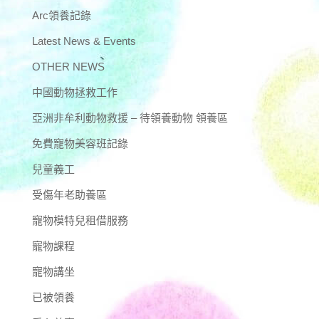
Arc領養記錄
Latest News & Events
OTHER NEWS
中國動物拯救工作
亞洲非牟利動物救援 – 待領養動物 領養區
免費寵物美容班記錄
兒童義工
受傷年老助養區
寵物模特兒租借服務
寵物課程
寵物講坐
已被領養