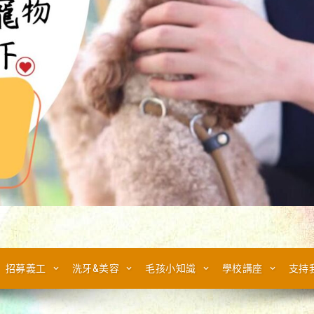
招募義工
洗牙&美容
毛孩小知識
學校講座
支持