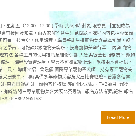
（12:00 - 17:00 ) 學時 共5小時 對象 限會員 【登記成為
美容應有技術及知識，由專家解答當中常見問題。課程內容包括專業寵
更可有一技傍身。修畢課程，學員將能掌握寵物美容基本知識，親自
之學員，可報讀C級寵物美容班，投身寵物美容行業。 內容 寵物
理方法 各種工具的使用技巧及維修保養 犬隻美容全套服務技巧 寵物
識 備註：課程設實習課堂，學員不可攜寵物上課，毛孩由本會提供。
工具。 導師介紹 - 曾曦儀 國際專業寵物牽犬師，持有專業寵物美
及犬展賽事，同時具備多年寵物美容及犬展比賽經驗。曾獲多個電
-東方日報訪問 – 寵物穴位按摩 導師個人訪問 - TVB節目 “寵物
 - 有線訪問 – 專業寵物美容犬展比賽專訪 報名方法 親臨報名 報名
 +852 9691931...
Read More