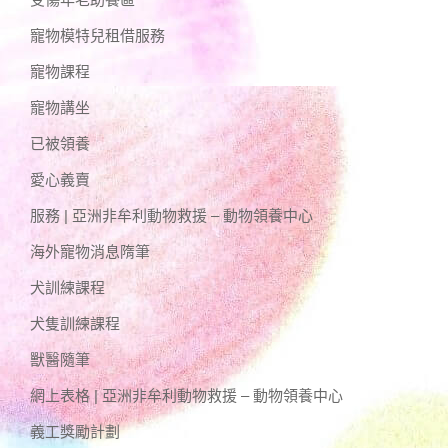
寵物模特兒租借服務
寵物課程
寵物講坐
已被領養
愛心義賣
服務 | 亞洲非牟利動物救援 – 動物領養中心
海外寵物消息隋筆
犬訓練課程
犬隻訓練課程
獸醫隨筆
網上表格 | 亞洲非牟利動物救援 – 動物領養中心
義工獎勵計劃