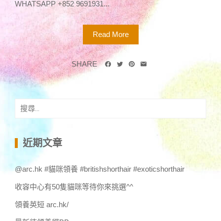
WHATSAPP +852 9691931...
Read More
SHARE
搜
尋
關
鍵
近期文章
字:
@arc.hk #貓咪領養 #britishshorthair #exoticshorthair
收容中心有50隻貓咪等待你來挑選^^
領養英短 arc.hk/