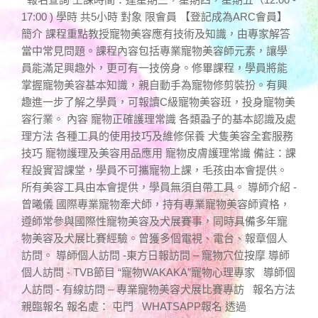
17:00 ) 學時 共5小時 對象 限會員 【登記成為ARC會員】
簡介 課程重點教授寵物美容應有技術及知識，由專家解答
當中常見問題。課程內容包括專業寵物美容師元素，讓學
員能滿足興趣外，更可有一技傍身。修畢課程，學員將能
掌握寵物美容基本知識，親自動手為寵物修剪裝扮。有興
趣進一步了解之學員，可報讀C級寵物美容班，投身寵物美
容行業。 內容 寵物正確護理常識 各類蝨子的基本認識及處
理方法 各種工具的使用技巧及維修保養 犬隻美容全套服務
技巧 寵物護理及美容用品應用 寵物皮膚護理常識 備註：課
程設實習課堂，學員不可攜寵物上課，毛孩由本會提供。
所有美容工具由本會提供，學員無須自帶工具。 導師介紹 -
曾曦儀 國際專業寵物牽犬師，持有專業寵物美容師資格，
遵師常參與國際性寵物美容及犬展賽事，同時具備多年寵
物美容及犬展比賽經驗。曾獲多個電視、電台、報章個人
訪問。 導師個人訪問 -東方日報訪問 – 寵物穴位按摩 導師
個人訪問 - TVB節目 “寵物WAKAKA”寵物心理專家 導師個
人訪問 - 有線訪問 – 專業寵物美容犬展比賽專訪 報名方法
親臨報名 報名處： 屯門 WHATSAPP報名 透過