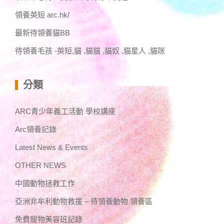
領養英短 arc.hk/
最新待領養貓BB
待領養毛孩 -英短,貓 ,貓貓 ,貓奴 ,貓星人 ,貓咪
分類
ARC青少年義工活動 學校講座
Arc領養記錄
Latest News & Events
OTHER NEWS
中國動物拯救工作
亞洲非牟利動物救援 – 待領養動物 領養區
免費寵物美容班記錄