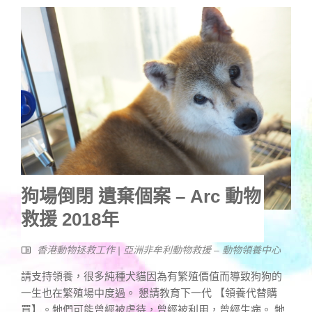
狗場倒閉 遺棄個案 – Arc 動物
救援 2018年
香港動物拯救工作 | 亞洲非牟利動物救援 – 動物領養中心
請支持領養，很多純種犬貓因為有繁殖價值而導致狗狗的
一生也在繁殖場中度過。 懇請教育下一代 【領養代替購
買】。牠們可能曾經被虐待，曾經被利用，曾經生病。 牠