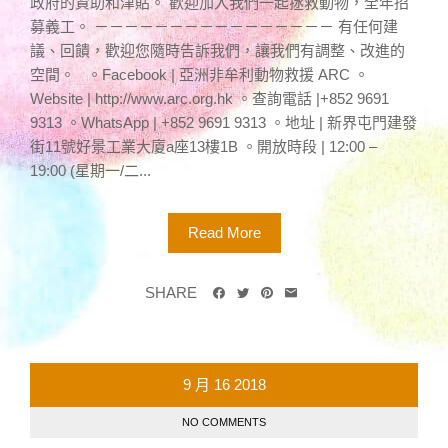
政府的資助和津貼。 歡迎加入我們一起拯救動物，全年招
募義工。 －－－－－－－－－－－－－－－－ 有任何建
議、回饋，歡迎您隨時告訴我們，讓我們有調整、改進的
空間。 。Facebook | 亞洲非牟利動物救援 ARC 。
Website | http://www.arc.org.hk 。查詢電話 |+852 9691
9313 。WhatsApp | +852 9691 9313 。地址 | 新界屯門建發
街11號好景工業大廈a座13樓1B 。開放時段 | 12:00 –
19:00 (星期一/二...
Read More
SHARE
9 月
16
2018
NO COMMENTS