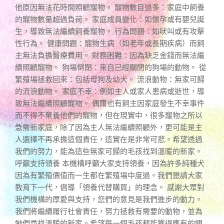
他原因無法花時間照顧寵物。 寵物數目過多：家庭中飼養
的寵物數量超過負荷。 家庭成員變化：如懷孕或有嬰兒誕
生，導致無法繼續飼養寵物。 行為問題：如吠叫或有攻擊
性行為。 健康問題：寵物生病（如老年或長期疾病）而飼
主無法負擔醫療費用。 財務困難：因為缺乏金錢而無法繼
續照顧寵物。 狗場倒閉：來自已經關閉的狗場的動物。 從
繁殖場拯救回來：包括母狗及幼犬。 流浪動物：無家可歸
的流浪動物。 家庭不幸：例如主人或家人患病或逝世，導
致無法繼續照顧寵物。 偶爾也有飼主因家庭發生不幸事件
而不得不棄養他們的寵物，但在現實中，很多寵物之所以
急需新家庭，除了因為主人無法繼續照顧外，更可能是主
人選擇不再承擔這個責任，這實在是非常可悲。希望透過
我們的努力，能為這些無家可歸的毛孩找到溫暖的新家。
呼籲支持領養 本機構呼籲大家支持領養，因為許多純種犬
因為有繁殖價值而一生都在繁殖場中度過。我們懇請大家
教育下一代，倡導「領養代替購買」的理念。 感謝大眾對
我們機構的厚愛與支持，您們的意見是我們進步的動力。
我們將繼續履行社會責任，努力拯救有需要的動物，並為
牠們尋找溫暖的新家。希望每一個毛孩都能獲得應有的關