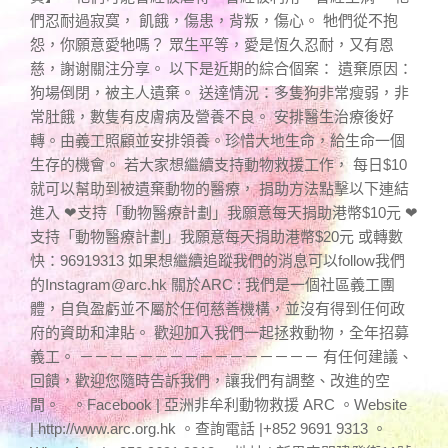
們忍耐過寂寞， 飢餓，傷患，背叛，傷心。 牠們從不抱
怨，你願意愛牠嗎？ 眾生平等，愛是恆久忍耐，又有恩
慈，謝谢關注分享。 以下是近期的綜合個案： 遺棄原因：
狗場倒閉，被主人遺棄。 送達情況：多隻狗非常瘦弱，非
常肚餓，數隻有皮膚病及營養不良。 安排醫生治療後好
轉。由義工照顧並安排領養。珍惜大地生命，給生命一個
生存的機會。 若大家想繼續支持動物救援工作， 每日$10
就可以幫助到被遺棄動物的醫療， 捐助方法點擊以下連結
進入 ❤支持「動物醫療計劃」我願意每天捐助港幣$10元 ❤
支持「動物醫療計劃」我願意每天捐助港幣$20元 或轉數
快：96919313 如果想繼續追蹤我們的消息可以follow我們
的
Instagram@arc.hk
關於ARC : 我們是一個社區義工團
體，自負盈虧並不屬於任何慈善機構，並沒有得到任何政
府的資助和津貼。 歡迎加入我們一起拯救動物，全年招募
義工。 －－－－－－－－－－－－－－－－ 有任何建議、
回饋，歡迎您隨時告訴我們，讓我們有調整、改進的空
間。 。Facebook | 亞洲非牟利動物救援 ARC 。Website
| http://www.arc.org.hk 。查詢電話 |+852 9691 9313 。