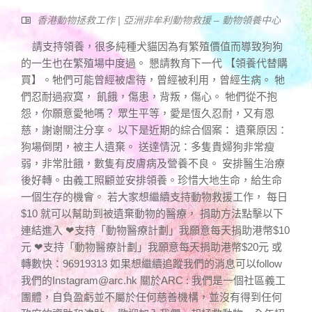
香港動物拯救工作 | 亞洲非牟利動物救援 – 動物領養中心
請支持領養，很多純種犬貓因為有繁殖價值而導致狗狗
的一生也在繁殖場中度過。 懇請教育下一代 【領養代替購
買】。牠們可能曾經被虐待，曾經被利用，曾經生病。 牠
們忍耐過寂寞， 飢餓，傷患，背叛，傷心。 牠們從不抱
怨，你願意愛牠嗎？ 眾生平等，愛是恆久忍耐，又有恩
慈，謝谢關注分享。 以下是近期的綜合個案： 遺棄原因：
狗場倒閉，被主人遺棄。 送達情況：多隻貴婦狗非常瘦
弱，非常肚餓，數隻有皮膚病及營養不良。 安排醫生治療
後好轉。由義工照顧並安排領養。珍惜大地生命，給生命
一個生存的機會。 若大家想繼續支持動物救援工作， 每日
$10 就可以幫助到被遺棄動物的醫療， 捐助方法點擊以下
連結進入 ❤支持「動物醫療計劃」我願意每天捐助港幣$10
元 ❤支持「動物醫療計劃」我願意每天捐助港幣$20元 或
轉數快：96919313 如果想繼續追蹤我們的消息可以follow
我們的
Instagram@arc.hk
關於ARC : 我們是一個社區義工
團體，自負盈虧並不屬於任何慈善機構，並沒有得到任何