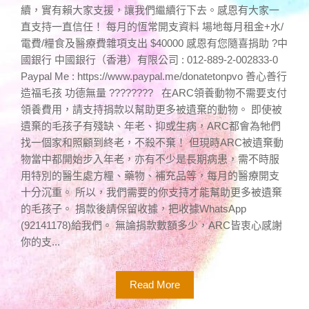
續，實有賴大家支援，讓我們繼續行下去。感恩有大家一
直支持一直信任！ 每月的恆常開支資料 場地每月租金+水/
電費/糧食及醫療費雜項支出 $40000 感恩有您隨喜捐助 ?中
國銀行 中國銀行（香港）有限公司 : 012-889-2-002833-0
Paypal Me : https://www.paypal.me/donatetonpvo 善心善行
造福毛孩 功德無量 ???????? 在ARC領養動物不需要支付
領養費用，請支持捐款以幫助更多被遺棄的動物。 即使被
遺棄的毛孩子有殘缺、年老、抑或生病，ARC都會為牠們
找一個家和照顧到終老，不殺不棄！ 但現時ARC被遺棄動
物當中都開始步入年老，亦有不少是長期病患，需不時服
用特別的醫生處方糧、藥物、補充品等，每月的醫療開支
十分沉重。 所以，我們需要的你支持才能幫助更多被遺棄
的毛孩子。 捐款後請保留收據，把收據WhatsApp
(92141178)給我們。 無論捐款數額多少，ARC皆衷心感謝
你的支...
Read More