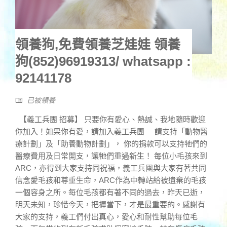
領養狗,免費領養芝娃娃 領養
狗(852)96919313/ whatsapp :
92141178
已被領養
【義工兵團 招募】 只要你有愛心、熱誠、我地隨時歡迎
你加入！如果你有愛，請加入義工兵團 請支持「動物醫
療計劃」及「助養動物計劃」， 你的捐款可以支持牠們的
醫療費用及日常開支，讓牠們重過新生！ 每位小毛孩來到
ARC，亦得到大家支持同祝福，義工兵團與大家有著共同
信念愛毛孩和尊重生命，ARC作為中轉站給被遺棄的毛孩
一個容身之所。每位毛孩都有著不同的過去，昨天已逝，
明天未知，珍惜今天，把握當下，才是最重要的。感謝有
大家的支持，義工們付出真心，愛心和耐性幫助每位毛