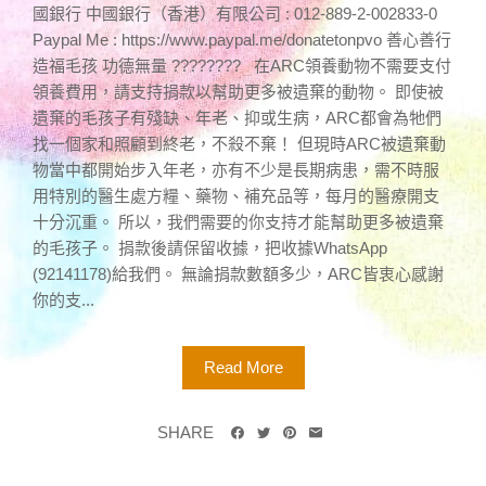
國銀行 中國銀行（香港）有限公司 : 012-889-2-002833-0
Paypal Me : https://www.paypal.me/donatetonpvo 善心善行
造福毛孩 功德無量 ???????? 在ARC領養動物不需要支付
領養費用，請支持捐款以幫助更多被遺棄的動物。 即使被
遺棄的毛孩子有殘缺、年老、抑或生病，ARC都會為牠們
找一個家和照顧到終老，不殺不棄！ 但現時ARC被遺棄動
物當中都開始步入年老，亦有不少是長期病患，需不時服
用特別的醫生處方糧、藥物、補充品等，每月的醫療開支
十分沉重。 所以，我們需要的你支持才能幫助更多被遺棄
的毛孩子。 捐款後請保留收據，把收據WhatsApp
(92141178)給我們。 無論捐款數額多少，ARC皆衷心感謝
你的支...
Read More
SHARE