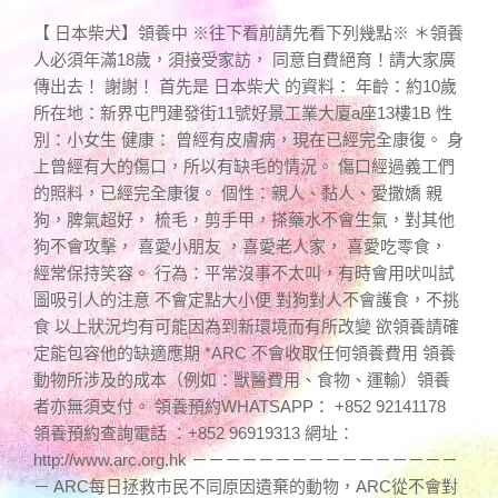
【 日本柴犬】領養中 ※往下看前請先看下列幾點※ ＊領養
人必須年滿18歲，須接受家訪， 同意自費絕育！請大家廣
傳出去！ 謝謝！ 首先是 日本柴犬 的資料： 年齡：約10歲
所在地：新界屯門建發街11號好景工業大廈a座13樓1B 性
別：小女生 健康： 曾經有皮膚病，現在已經完全康復。 身
上曾經有大的傷口，所以有缺毛的情況。 傷口經過義工們
的照料，已經完全康復。 個性：親人、黏人、愛撒嬌 親
狗，脾氣超好， 梳毛，剪手甲，搽藥水不會生氣，對其他
狗不會攻擊， 喜愛小朋友 ，喜愛老人家， 喜愛吃零食，
經常保持笑容。 行為：平常沒事不太叫，有時會用吠叫試
圖吸引人的注意 不會定點大小便 對狗對人不會護食，不挑
食 以上狀況均有可能因為到新環境而有所改變 欲領養請確
定能包容他的缺適應期 *ARC 不會收取任何領養費用 領養
動物所涉及的成本（例如：獸醫費用、食物、運輸）領養
者亦無須支付。 領養預約WHATSAPP： +852 92141178
領養預約查詢電話 ：+852 96919313 網址：
http://www.arc.org.hk －－－－－－－－－－－－－－－－
－ ARC每日拯救市民不同原因遺棄的動物，ARC從不會對