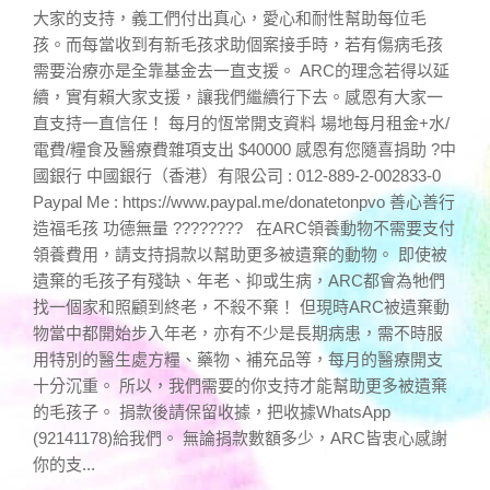
大家的支持，義工們付出真心，愛心和耐性幫助每位毛
孩。而每當收到有新毛孩求助個案接手時，若有傷病毛孩
需要治療亦是全靠基金去一直支援。 ARC的理念若得以延
續，實有賴大家支援，讓我們繼續行下去。感恩有大家一
直支持一直信任！ 每月的恆常開支資料 場地每月租金+水/
電費/糧食及醫療費雜項支出 $40000 感恩有您隨喜捐助 ?中
國銀行 中國銀行（香港）有限公司 : 012-889-2-002833-0
Paypal Me : https://www.paypal.me/donatetonpvo 善心善行
造福毛孩 功德無量 ???????? 在ARC領養動物不需要支付
領養費用，請支持捐款以幫助更多被遺棄的動物。 即使被
遺棄的毛孩子有殘缺、年老、抑或生病，ARC都會為牠們
找一個家和照顧到終老，不殺不棄！ 但現時ARC被遺棄動
物當中都開始步入年老，亦有不少是長期病患，需不時服
用特別的醫生處方糧、藥物、補充品等，每月的醫療開支
十分沉重。 所以，我們需要的你支持才能幫助更多被遺棄
的毛孩子。 捐款後請保留收據，把收據WhatsApp
(92141178)給我們。 無論捐款數額多少，ARC皆衷心感謝
你的支...