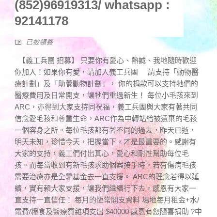
(852)96919313/ whatsapp :
92141178
已被領養
【義工兵團 招募】 只要你有愛心、熱誠、我地隨時歡迎
你加入！如果你有愛，請加入義工兵團 請支持「動物醫
療計劃」及「助養動物計劃」， 你的捐款可以支持牠們的
醫療費用及日常開支，讓牠們重過新生！ 每位小毛孩來到
ARC，亦得到大家支持同祝福，義工兵團與大家有著共同
信念愛毛孩和尊重生命，ARC作為中轉站給被遺棄的毛孩
一個容身之所。每位毛孩都有著不同的過去，昨天已逝，
明天未知，珍惜今天，把握當下，才是最重要的。感謝有
大家的支持，義工們付出真心，愛心和耐性幫助每位毛
孩。而每當收到有新毛孩求助個案接手時，若有傷病毛孩
需要治療亦是全靠基金去一直支援。 ARC的理念若得以延
續，實有賴大家支援，讓我們繼續行下去。感恩有大家一
直支持一直信任！ 每月的恆常開支資料 場地每月租金+水/
電費/糧食及醫療費雜項支出 $40000 感恩有您隨喜捐助 ?中