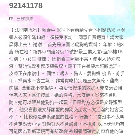
92141178
已被領養
【 法國老虎狗】領養中 ※往下看前請先看下列幾點※ ＊領
養人必須年滿18歲，須接受家訪， 同意自費絕育！請大家
廣傳出去！ 謝謝！ 首先是法國老虎狗的資料： 年齡：約3
歲 所在地：新界屯門建發街11號好景工業大廈a座13樓1B
性別：小女生 健康： 因飼養主照顧不當，使用人類沖涼
液，幫她洗澡引起皮膚敏感，義工正在塗藥水照顧處理，
皮膚正在康復中。 個性：親人、黏人、愛撒嬌 梳毛，剪手
甲，搽藥水不會生氣， 非常貪吃特別是三文魚乾，雞肉，
肉條...全部都不會拒絕， 喜愛慢慢走的散步，非常適合陪
伴老人家，喜愛按摩，她的性格非常安靜，從來不會吵
鬧。她可以跟其他狗狗一起玩，但是對方必須是文靜類型
的， 他只喜歡跟文靜類型的狗狗交朋友，太活潑的她會受
不了， 比較似是佛系類型的性格。 行為：平常沒事不太叫
不會定點大小便 對狗對人不會護食，不挑食 以上狀況均有
可能因為到新環境而有所改變 欲領養請確定能包容他的缺