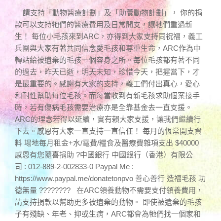
請支持「動物醫療計劃」及「助養動物計劃」， 你的捐
款可以支持牠們的醫療費用及日常開支，讓牠們重過新
生！ 每位小毛孩來到ARC，亦得到大家支持同祝福，義工
兵團與大家有著共同信念愛毛孩和尊重生命，ARC作為中
轉站給被遺棄的毛孩一個容身之所。每位毛孩都有著不同
的過去，昨天已逝，明天未知，珍惜今天，把握當下，才
是最重要的。感謝有大家的支持，義工們付出真心，愛心
和耐性幫助每位毛孩。而每當收到有新毛孩求助個案接手
時，若有傷病毛孩需要治療亦是全靠基金去一直支援。
ARC的理念若得以延續，實有賴大家支援，讓我們繼續行
下去。感恩有大家一直支持一直信任！ 每月的恆常開支資
料 場地每月租金+水/電費/糧食及醫療費雜項支出 $40000
感恩有您隨喜捐助 ?中國銀行 中國銀行（香港）有限公
司 : 012-889-2-002833-0 Paypal Me :
https://www.paypal.me/donatetonpvo 善心善行 造福毛孩 功
德無量 ???????? 在ARC領養動物不需要支付領養費用，
請支持捐款以幫助更多被遺棄的動物。 即使被遺棄的毛孩
子有殘缺、年老、抑或生病，ARC都會為牠們找一個家和