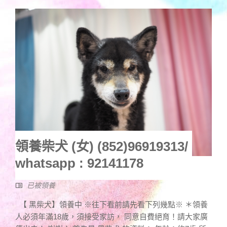
領養柴犬 (女) (852)96919313/
whatsapp : 92141178
已被領養
【 黑柴犬】領養中 ※往下看前請先看下列幾點※ ＊領養
人必須年滿18歲，須接受家訪， 同意自費絕育！請大家廣