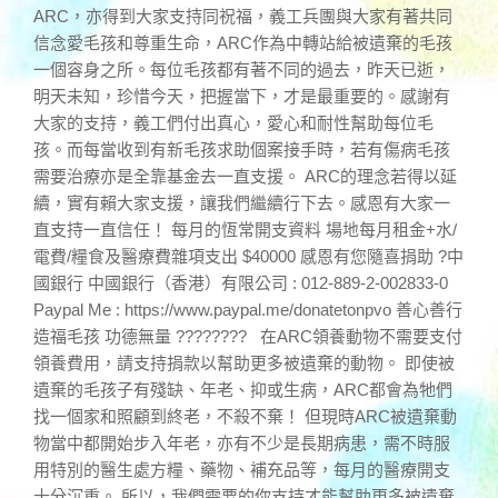
ARC，亦得到大家支持同祝福，義工兵團與大家有著共同
信念愛毛孩和尊重生命，ARC作為中轉站給被遺棄的毛孩
一個容身之所。每位毛孩都有著不同的過去，昨天已逝，
明天未知，珍惜今天，把握當下，才是最重要的。感謝有
大家的支持，義工們付出真心，愛心和耐性幫助每位毛
孩。而每當收到有新毛孩求助個案接手時，若有傷病毛孩
需要治療亦是全靠基金去一直支援。 ARC的理念若得以延
續，實有賴大家支援，讓我們繼續行下去。感恩有大家一
直支持一直信任！ 每月的恆常開支資料 場地每月租金+水/
電費/糧食及醫療費雜項支出 $40000 感恩有您隨喜捐助 ?中
國銀行 中國銀行（香港）有限公司 : 012-889-2-002833-0
Paypal Me : https://www.paypal.me/donatetonpvo 善心善行
造福毛孩 功德無量 ???????? 在ARC領養動物不需要支付
領養費用，請支持捐款以幫助更多被遺棄的動物。 即使被
遺棄的毛孩子有殘缺、年老、抑或生病，ARC都會為牠們
找一個家和照顧到終老，不殺不棄！ 但現時ARC被遺棄動
物當中都開始步入年老，亦有不少是長期病患，需不時服
用特別的醫生處方糧、藥物、補充品等，每月的醫療開支
十分沉重。 所以，我們需要的你支持才能幫助更多被遺棄