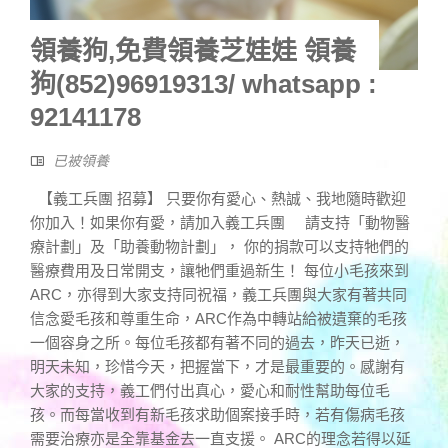
領養狗,免費領養芝娃娃 領養
狗(852)96919313/ whatsapp :
92141178
已被領養
【義工兵團 招募】 只要你有愛心、熱誠、我地隨時歡迎
你加入！如果你有愛，請加入義工兵團 請支持「動物醫
療計劃」及「助養動物計劃」， 你的捐款可以支持牠們的
醫療費用及日常開支，讓牠們重過新生！ 每位小毛孩來到
ARC，亦得到大家支持同祝福，義工兵團與大家有著共同
信念愛毛孩和尊重生命，ARC作為中轉站給被遺棄的毛孩
一個容身之所。每位毛孩都有著不同的過去，昨天已逝，
明天未知，珍惜今天，把握當下，才是最重要的。感謝有
大家的支持，義工們付出真心，愛心和耐性幫助每位毛
孩。而每當收到有新毛孩求助個案接手時，若有傷病毛孩
需要治療亦是全靠基金去一直支援。 ARC的理念若得以延