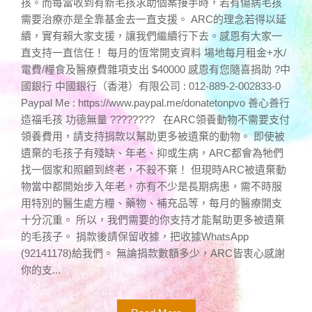
孩。而每當收到有新毛孩求助個案接手時，若有傷病毛孩
需要治療亦是全靠基金去一直支援。 ARC的理念若得以延
續，實有賴大家支援，讓我們繼續行下去。感恩有大家一
直支持一直信任！ 每月的恆常開支資料 場地每月租金+水/
電費/糧食及醫療費雜項支出 $40000 感恩有您隨喜捐助 ?中
國銀行 中國銀行（香港）有限公司 : 012-889-2-002833-0
Paypal Me : https://www.paypal.me/donatetonpvo 善心善行
造福毛孩 功德無量 ???????? 在ARC領養動物不需要支付
領養費用，請支持捐款以幫助更多被遺棄的動物。 即使被
遺棄的毛孩子有殘缺、年老、抑或生病，ARC都會為牠們
找一個家和照顧到終老，不殺不棄！ 但現時ARC被遺棄動
物當中都開始步入年老，亦有不少是長期病患，需不時服
用特別的醫生處方糧、藥物、補充品等，每月的醫療開支
十分沉重。 所以，我們需要的你支持才能幫助更多被遺棄
的毛孩子。 捐款後請保留收據，把收據WhatsApp
(92141178)給我們。 無論捐款數額多少，ARC皆衷心感謝
你的支...