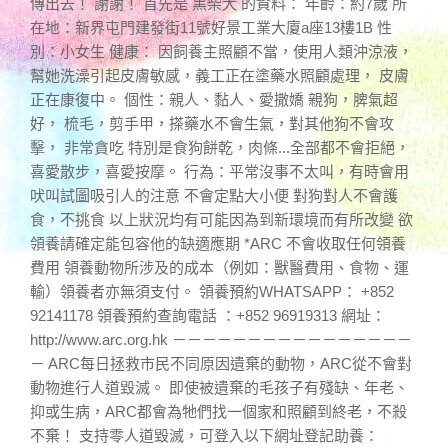
傳出去！ 謝謝！ 首先是 黑柴犬 的資料： 年齡：約7歲 所
在地：新界屯門建發街11號好景工業大廈a座13樓1B 性
別：小女生 健康： 因飼養主照顧不當，使用人類沖涼液，
幫她洗澡引起皮膚敏感，義工正在塗藥水照顧處理， 皮膚
正在康復中。 個性：親人、黏人、愛撒嬌 親狗，脾氣超
好， 梳毛，剪手甲，搽藥水不會生氣，對其他狗不會攻
擊， 非常貪吃 特別是食狗餅乾，肉條...全部都不會拒絕，
喜愛散步，喜愛按摩。 行為：平常沒事不太叫，有時會用
吠叫試圖吸引人的注意 不會定點大小便 對狗對人不會護
食，不挑食 以上狀況均有可能因為到新環境而有所改變 欲
領養請確定能包容他的缺適應期 *ARC 不會收取任何領養
費用 領養動物所涉及的成本（例如：獸醫費用、食物、運
輸）領養者亦無須支付。 領養預約WHATSAPP： +852
92141178 領養預約查詢電話 ：+852 96919313 網址：
http://www.arc.org.hk －－－－－－－－－－－－－－－－
－ ARC每日拯救市民不同原因遺棄的動物，ARC從不會對
動物進行人道毀滅。 即使被遺棄的毛孩子有殘缺、年老、
抑或生病，ARC都會為牠們找一個家和照顧到終老，不殺
不棄！ 支持零人道毀滅，可登入以下網址登記助養：