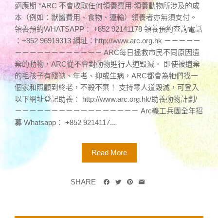
適應期 *ARC 不會收取任何領養費用 領養動物所涉及的成
本（例如：獸醫費用、食物、運輸）領養者亦無須支付。
領養預約WHATSAPP： +852 92141178 領養預約查詢電話
：+852 96919313 網址：http://www.arc.org.hk －－－－－
－－－－－－－－－－－－ ARC每日拯救市民不同原因遺
棄的動物，ARC從不會對動物進行人道毀滅。 即使被遺棄
的毛孩子有殘缺、年老、抑或生病，ARC都會為牠們找一
個家和照顧到終老，不殺不棄！ 支持零人道毀滅，可登入
以下網址登記助養： http://www.arc.org.hk/助養動物計劃/
－－－－－－－－－－－－－－－－－ Arc義工兵團全年招
募 Whatsapp： +852 9214117...
Read More
SHARE