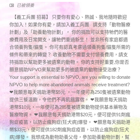
已被領養
【義工兵團 招募】 只要你有愛心、熱誠、我地隨時歡迎
你加入！如果你有愛，請加入義工兵團 請支持「動物醫療
計劃」及「助養動物計劃」， 你的捐款可以支持牠們的醫
療費用及日常開支，讓牠們重過新生！ 並非所有家庭都適
合領養狗隻/貓隻。 你可有認真考慮過領養狗隻/貓隻所需的
條件和帶來的轉變？ 收養動物不需要支付領養費用，請支
持捐款以幫助更多被遺棄的動物。 你的支持好重要,你是否
願意捐助NPVO來幫助更多的被遺棄的動物接受治療？
Your support is essential to NPVO, are you willing to donate
NPVO to help more abandoned animals receive treatment?
❤我願意每天捐助港幣$5元 ，一年便可為250隻被遺棄動物
提供三餐溫飽，令他們不再飢餓露宿。 ❤我願意每天捐助
港幣$10元，一年便可為285隻被遺棄動物提供基本藥物及
醫療物資。 ❤我願意每天捐助港幣$20元，便可提供91劑瘋
狗症疫苗，以防止瘋狗症(狂犬病)爆發。 ❤願意每天捐助港
幣$33元，便可提供182劑瘋狗症疫苗，以防止瘋狗症(狂犬
病)爆發。 我想成為動物助養父母，參加助養動物計劃，幫