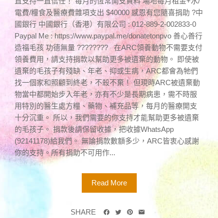
直支持一直信任！ 每月的恆常開支資料 場地每月租金+水/
電費/糧食及醫療費雜項支出 $40000 感恩有您隨喜捐助 ?中
國銀行 中國銀行（香港）有限公司 : 012-889-2-002833-0
Paypal Me : https://www.paypal.me/donatetonpvo 善心善行
造福毛孩 功德無量 ???????? 在ARC領養動物不需要支付
領養費用，請支持捐款以幫助更多被遺棄的動物。 即使被
遺棄的毛孩子有殘缺、年老、抑或生病，ARC都會為牠們
找一個家和照顧到終老，不殺不棄！ 但現時ARC被遺棄動
物當中都開始步入年老，亦有不少是長期病患，需不時服
用特別的醫生處方糧、藥物、補充品等，每月的醫療開支
十分沉重。 所以，我們需要的你支持才能幫助更多被遺棄
的毛孩子。 捐款後請保留收據，把收據WhatsApp
(92141178)給我們。 無論捐款數額多少，ARC皆衷心感謝
你的支持。所有捐助不可用作...
Read More
SHARE