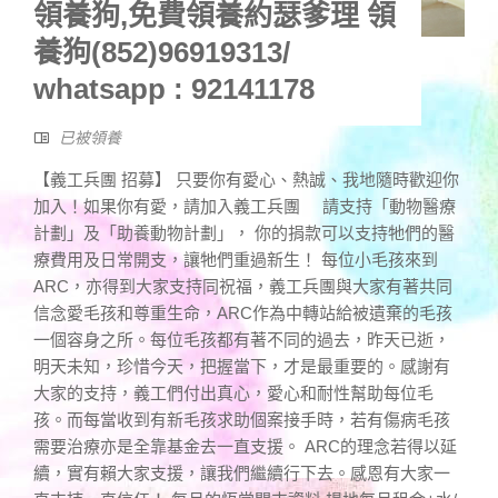
領養狗,免費領養約瑟爹理 領
養狗(852)96919313/
whatsapp : 92141178
已被領養
【義工兵團 招募】 只要你有愛心、熱誠、我地隨時歡迎你
加入！如果你有愛，請加入義工兵團 請支持「動物醫療
計劃」及「助養動物計劃」， 你的捐款可以支持牠們的醫
療費用及日常開支，讓牠們重過新生！ 每位小毛孩來到
ARC，亦得到大家支持同祝福，義工兵團與大家有著共同
信念愛毛孩和尊重生命，ARC作為中轉站給被遺棄的毛孩
一個容身之所。每位毛孩都有著不同的過去，昨天已逝，
明天未知，珍惜今天，把握當下，才是最重要的。感謝有
大家的支持，義工們付出真心，愛心和耐性幫助每位毛
孩。而每當收到有新毛孩求助個案接手時，若有傷病毛孩
需要治療亦是全靠基金去一直支援。 ARC的理念若得以延
續，實有賴大家支援，讓我們繼續行下去。感恩有大家一