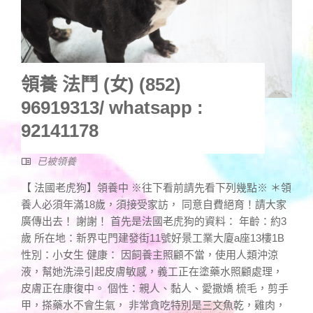
領養 法鬥 (女) (852)
96919313/ whatsapp :
92141178
已被領養
【 法國老虎狗】領養中 ※往下看前請先看下列幾點※ ＊領
養人必須年滿18歲，須接受家訪， 同意自費絕育！請大家
廣傳出去！ 謝謝！ 首先是法國老虎狗的資料： 年齡：約3
歲 所在地：新界屯門建發街11號好景工業大廈a座13樓1B
性別：小女生 健康： 因飼養主照顧不當，使用人類沖涼
液，幫她洗澡引起皮膚敏感，義工正在塗藥水照顧處理，
皮膚正在康復中。 個性：親人、黏人、愛撒嬌 梳毛，剪手
甲，搽藥水不會生氣， 非常貪吃特別是三文魚乾，雞肉，