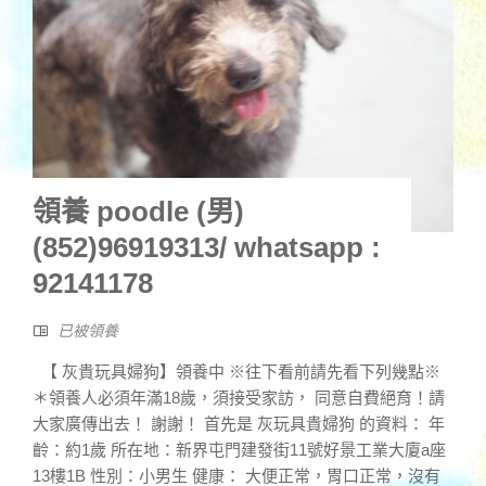
領養 poodle (男)
(852)96919313/ whatsapp :
92141178
已被領養
【 灰貴玩具婦狗】領養中 ※往下看前請先看下列幾點※
＊領養人必須年滿18歲，須接受家訪， 同意自費絕育！請
大家廣傳出去！ 謝謝！ 首先是 灰玩具貴婦狗 的資料： 年
齡：約1歲 所在地：新界屯門建發街11號好景工業大廈a座
13樓1B 性別：小男生 健康： 大便正常，胃口正常，沒有