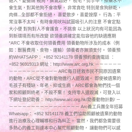
黏人、愛撒嬌 親狗，脾氣超好， 梳毛，剪手甲，搽藥水不
會生氣，對其他狗不會攻擊， 非常貪吃 特別是食狗餅乾，
肉條...全部都不會拒絕， 喜愛散步，喜愛按摩。 行為：平
常沒事不太叫，有時會用吠叫試圖吸引人的注意 不會定點
大小便 對狗對人不會護食，不挑食 以上狀況均有可能因為
到新環境而有所改變 欲領養請確定能包容他的缺適應期
*ARC 不會收取任何領養費用 領養動物所涉及的成本（例
如：獸醫費用、食物、運輸）領養者亦無須支付。 領養預
約WHATSAPP： +852 92141178 領養預約查詢電話 ：
+852 96919313 網址：http://www.arc.org.hk －－－－－－
－－－－－－－－－－－ ARC每日拯救市民不同原因遺棄
的動物，ARC從不會對動物進行人道毀滅。 即使被遺棄的
毛孩子有殘缺、年老、抑或生病，ARC都會為牠們找一個
家和照顧到終老，不殺不棄！ 支持零人道毀滅，可登入以
下網址登記助養： http://www.arc.org.hk/助養動物計劃/ －
－－－－－－－－－－－－－－－－ Arc義工兵團全年招募
Whatsapp： +852 92141178 義工們協助照顧被遺棄的動物
進行治療及心理輔導和行為糾正。 當然，我們都急需要很
多熱心的義工到達本中心幫忙照顧動物， 讓動物們可以感