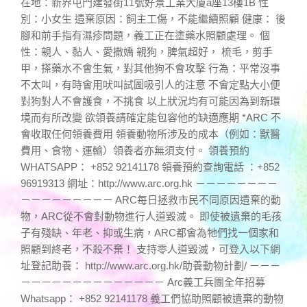
在地：新界屯門建發街11號好景工業大廈a座13樓1B 性
別：小女生 遺棄原因：飼主工傷，不能繼續照顧 健康： 後
腳和前手指有濕疹問題，義工正在塗藥水照顧處理。 個
性：親人、黏人、愛撒嬌 親狗，脾氣超好， 梳毛，剪手
甲，搽藥水不會生氣，對其他狗不會攻擊 行為：平常沒事
不太叫，有時會用吠叫試圖吸引人的注意 不會定點大小便
對狗對人不會護食，不挑食 以上狀況均有可能因為到新環
境而有所改變 欲領養請確定能包容他的缺適應期 *ARC 不
會收取任何領養費用 領養動物所涉及的成本（例如：獸醫
費用、食物、運輸）領養者亦無須支付。 領養預約
WHATSAPP： +852 92141178 領養預約查詢電話 ：+852
96919313 網址：http://www.arc.org.hk －－－－－－－－
－－－－－－－－－ ARC每日拯救市民不同原因遺棄的動
物，ARC從不會對動物進行人道毀滅。 即使被遺棄的毛孩
子有殘缺、年老、抑或生病，ARC都會為牠們找一個家和
照顧到終老，不殺不棄！ 支持零人道毀滅，可登入以下網
址登記助養： http://www.arc.org.hk/助養動物計劃/ －－－
－－－－－－－－－－－－－－ Arc義工兵團全年招募
Whatsapp： +852 92141178 義工們協助照顧被遺棄的動物