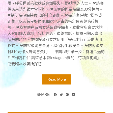
燒、呼吸道感染徵狀或突然喪失味覺/嗅覺的人士。 ❤訪客
探訪前請先跟本會預約。 ❤訪客的逗留時間為30分鐘內。
❤探訪時須保持適當的社交距離。 ❤探訪應在適當擋隔或
距離，以及有良好通風和經常消毒的指定位置與毛孩接
觸。 ❤為方便在有需要時追蹤接觸者，本收容所會要求訪
客登記個人資料，包括姓名、聯絡電話、探訪日期及進出
院舍的時間，並須按政府要求使用「安心出行」流動應用
程式。 ❤訪客須消毒全身，以保障毛孩安全。 ❤訪客須支
付$10元作入場消毒費用。 申請程序 第一步：挑選合適的
毛孩作為伴侶 請留意本會Instagram裡的「待領養狗狗」，
或親臨本收容所探訪...
Read More
SHARE