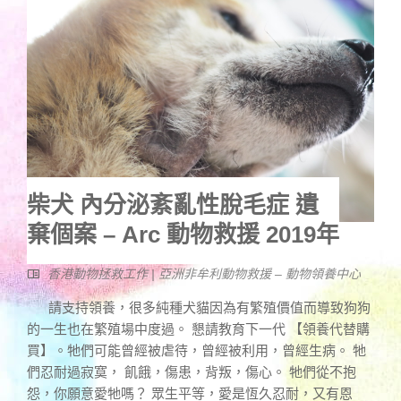
柴犬 內分泌紊亂性脫毛症 遺
棄個案 – Arc 動物救援 2019年
香港動物拯救工作 | 亞洲非牟利動物救援 – 動物領養中心
請支持領養，很多純種犬貓因為有繁殖價值而導致狗狗
的一生也在繁殖場中度過。 懇請教育下一代 【領養代替購
買】。牠們可能曾經被虐待，曾經被利用，曾經生病。 牠
們忍耐過寂寞， 飢餓，傷患，背叛，傷心。 牠們從不抱
怨，你願意愛牠嗎？ 眾生平等，愛是恆久忍耐，又有恩