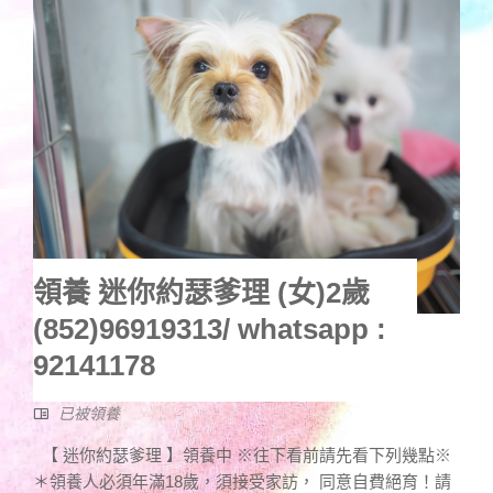
領養 迷你約瑟爹理 (女)2歲
(852)96919313/ whatsapp :
92141178
已被領養
【 迷你約瑟爹理 】領養中 ※往下看前請先看下列幾點※
＊領養人必須年滿18歲，須接受家訪， 同意自費絕育！請