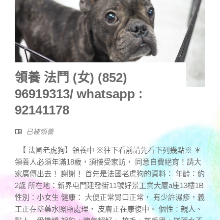
領養 法鬥 (女) (852)
96919313/ whatsapp :
92141178
已被領養
【 法國老虎狗】領養中 ※往下看前請先看下列幾點※ ＊
領養人必須年滿18歲，須接受家訪， 同意自費絕育！請大
家廣傳出去！ 謝謝！ 首先是法國老虎狗的資料： 年齡：約
2歲 所在地：新界屯門建發街11號好景工業大廈a座13樓1B
性別：小女生 健康： 大便正常胃口正常， 有少許濕疹，義
工正在塗藥水照顧處理， 皮膚正在康復中。 個性：親人、