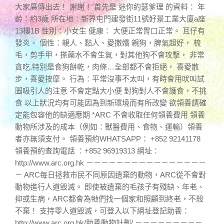
大家廣傳出去！ 謝謝！ 首先是 迷你約瑟爹理 的資料： 年
齡：約3歲 所在地：新界屯門建發街11號好景工業大廈a座
13樓1B 性別：小女生 健康： 大便正常胃口正常。 耳仔有
發炎。 個性：親人、黏人、愛撒嬌 親狗，脾氣超好， 梳
毛，剪手甲，搽藥水不會生氣，對其他狗不會攻擊， 非常
貪吃,特別是食狗餅乾，肉條…全部都不會拒絕， 喜愛散
步，喜愛按摩。 行為：平常沒事不太叫，有時會用吠叫試
圖吸引人的注意 不會定點大小便 對狗對人不會護食，不挑
食 以上狀況均有可能因為到新環境而有所改變 欲領養請確
定能包容他的缺適應期 *ARC 不會收取任何領養費用 領養
動物所涉及的成本（例如：獸醫費用、食物、運輸）領養
者亦無須支付。 領養預約WHATSAPP： +852 92141178
領養預約查詢電話 ：+852 96919313 網址：
http://www.arc.org.hk －－－－－－－－－－－－－－－－
－ ARC每日拯救市民不同原因遺棄的動物，ARC從不會對
動物進行人道毀滅。 即使被遺棄的毛孩子有殘缺、年老、
抑或生病，ARC都會為牠們找一個家和照顧到終老，不殺
不棄！ 支持零人道毀滅，可登入以下網址登記助養：
http://www.arc.org.hk/助養動物計劃/ －－－－－－－－－