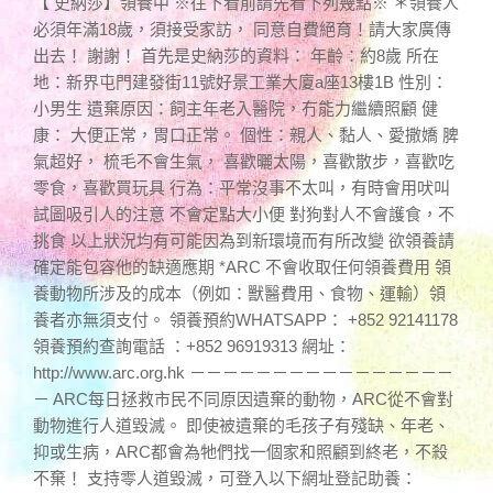
【 史納莎】領養中 ※往下看前請先看下列幾點※ ＊領養人
必須年滿18歲，須接受家訪， 同意自費絕育！請大家廣傳
出去！ 謝謝！ 首先是史納莎的資料： 年齡：約8歲 所在
地：新界屯門建發街11號好景工業大廈a座13樓1B 性別：
小男生 遺棄原因：飼主年老入醫院，冇能力繼續照顧 健
康： 大便正常，胃口正常。 個性：親人、黏人、愛撒嬌 脾
氣超好， 梳毛不會生氣， 喜歡曬太陽，喜歡散步，喜歡吃
零食，喜歡買玩具 行為：平常沒事不太叫，有時會用吠叫
試圖吸引人的注意 不會定點大小便 對狗對人不會護食，不
挑食 以上狀況均有可能因為到新環境而有所改變 欲領養請
確定能包容他的缺適應期 *ARC 不會收取任何領養費用 領
養動物所涉及的成本（例如：獸醫費用、食物、運輸）領
養者亦無須支付。 領養預約WHATSAPP： +852 92141178
領養預約查詢電話 ：+852 96919313 網址：
http://www.arc.org.hk －－－－－－－－－－－－－－－－
－ ARC每日拯救市民不同原因遺棄的動物，ARC從不會對
動物進行人道毀滅。 即使被遺棄的毛孩子有殘缺、年老、
抑或生病，ARC都會為牠們找一個家和照顧到終老，不殺
不棄！ 支持零人道毀滅，可登入以下網址登記助養：