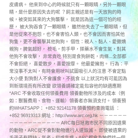
皮膚病。 他來到中心的時候就只有一顆眼睛，另外一顆眼
睛，是什麼原因失去的呢 ？飼主親述是有一天放狗的時
候，被突如其來的大狗襲擊， 就是因為這一個可怕的經
歷， 被大狗吞食了一顆眼睛， 雖然他失去了一顆眼晴，但
是他從來不抱怨，也不會害怕人類，也不會因而害怕其他
狗隻，更不會襲擊其他狗狗。 個性：親人、黏人、愛撒嬌
親狗，脾氣超好， 梳毛，剪手甲，搽藥水不會生氣，對其
他狗不會攻擊， 非常貪吃 特別是食狗餅乾，肉條...全部都
不會拒絕， 喜愛散步，喜愛按摩。 他最愛擁抱。 行為：平
常沒事不太叫，有時會用吠叫試圖吸引人的注意 不會定點
大小便 對狗對人不會護食，不挑食 以上狀況均有可能因為
到新環境而有所改變 欲領養請確定能包容他的缺適應期
*ARC 不會收取任何領養費用 領養動物所涉及的成本（例
如：獸醫費用、食物、運輸）領養者亦無須支付。 領養預
約WHATSAPP： +852 92141178 領養預約查詢電話 ：
+852 96919313 網址：http://www.arc.org.hk －－－－－－
－－－－－－－－－－－ ARC每日拯救市民不同原因遺棄
的動物，ARC從不會對動物進行人道毀滅。 即使被遺棄的
毛孩子有殘缺、年老、抑或生病，ARC都會為牠們找一個