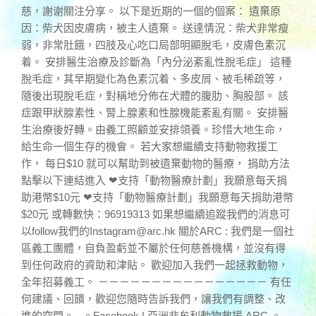
慈，謝谢關注分享。 以下是近期的一個的個案： 遺棄原
因：柴犬因皮膚病，被主人遺棄。 送達情況：柴犬非常瘦
弱，非常肚餓，四肢及心吃口局部明顯脫毛，皮膚色素沉
着。 安排醫生治療及診斷為「內分泌紊亂性脫毛症」 這種
脫毛症，其早期變化為色素沉着、多皮屑、被毛稀疏等，
隨後出現脫毛症，對稱地分佈在犬體的腹肋、胸股部。 該
症跟甲狀腺素性、腎上腺素和性腺機能紊亂有關。 安排醫
生治療後好轉。由義工照顧並安排領養。珍惜大地生命，
給生命一個生存的機會。 若大家想繼續支持動物救援工
作， 每日$10 就可以幫助到被遺棄動物的醫療， 捐助方法
點擊以下連結進入 ❤支持「動物醫療計劃」我願意每天捐
助港幣$10元 ❤支持「動物醫療計劃」我願意每天捐助港幣
$20元 或轉數快：96919313 如果想繼續追蹤我們的消息可
以follow我們的
Instagram@arc.hk
關於ARC : 我們是一個社
區義工團體，自負盈虧並不屬於任何慈善機構，並沒有得
到任何政府的資助和津貼。 歡迎加入我們一起拯救動物，
全年招募義工。 －－－－－－－－－－－－－－－－ 有任
何建議、回饋，歡迎您隨時告訴我們，讓我們有調整、改
進的空間。 。Facebook | 亞洲非牟利動物救援 ARC 。