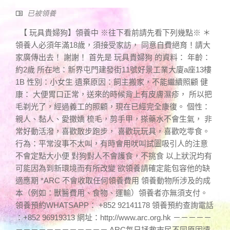
已被領養
【 玩具貴婦狗】領養中 ※往下看前請先看下列幾點※ ＊
領養人必須年滿18歲，須接受家訪， 同意自費絕育！請大
家廣傳出去！ 謝謝！ 首先是 玩具貴婦狗 的資料： 年齡：
約2歲 所在地：新界屯門建發街11號好景工業大廈a座13樓
1B 性別：小女生 遺棄原因：飼主搬家，不能繼續照顧 健
康： 大便胃口正常，送來的時候背上有皮膚濕疹， 所以把
毛剃光了，經過義工的照顧，現在已經完全康復。 個性：
親人、黏人、愛撒嬌 梳毛，剪手甲，搽藥水不會生氣， 非
常好動活潑，喜歡散步跑步， 喜歡玩玩具，喜歡吃零食。
行為：平常沒事不太叫，有時會用吠叫試圖吸引人的注意
不會定點大小便 對狗對人不會護食，不挑食 以上狀況均有
可能因為到新環境而有所改變 欲領養請確定能包容他的缺
適應期 *ARC 不會收取任何領養費用 領養動物所涉及的成
本（例如：獸醫費用、食物、運輸）領養者亦無須支付。
領養預約WHATSAPP： +852 92141178 領養預約查詢電話
：+852 96919313 網址：http://www.arc.org.hk －－－－－
－－－－－－－－－－－－ ARC每日拯救市民不同原因遺