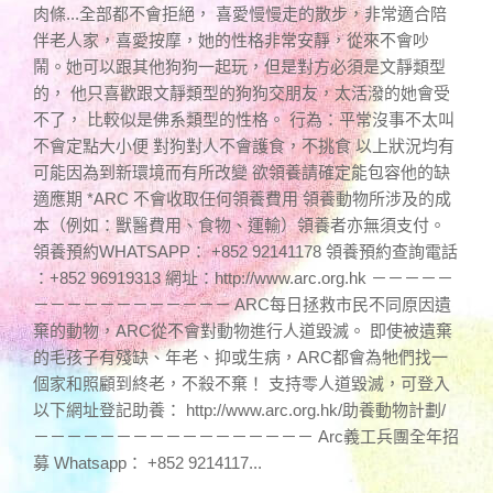
肉條...全部都不會拒絕， 喜愛慢慢走的散步，非常適合陪
伴老人家，喜愛按摩，她的性格非常安靜，從來不會吵
鬧。她可以跟其他狗狗一起玩，但是對方必須是文靜類型
的， 他只喜歡跟文靜類型的狗狗交朋友，太活潑的她會受
不了， 比較似是佛系類型的性格。 行為：平常沒事不太叫
不會定點大小便 對狗對人不會護食，不挑食 以上狀況均有
可能因為到新環境而有所改變 欲領養請確定能包容他的缺
適應期 *ARC 不會收取任何領養費用 領養動物所涉及的成
本（例如：獸醫費用、食物、運輸）領養者亦無須支付。
領養預約WHATSAPP： +852 92141178 領養預約查詢電話
：+852 96919313 網址：http://www.arc.org.hk －－－－－
－－－－－－－－－－－－ ARC每日拯救市民不同原因遺
棄的動物，ARC從不會對動物進行人道毀滅。 即使被遺棄
的毛孩子有殘缺、年老、抑或生病，ARC都會為牠們找一
個家和照顧到終老，不殺不棄！ 支持零人道毀滅，可登入
以下網址登記助養： http://www.arc.org.hk/助養動物計劃/
－－－－－－－－－－－－－－－－－ Arc義工兵團全年招
募 Whatsapp： +852 9214117...