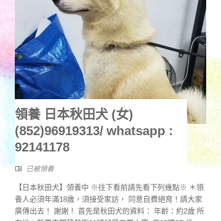
領養 日本秋田犬 (女)
(852)96919313/ whatsapp :
92141178
已被領養
【日本秋田犬】領養中 ※往下看前請先看下列幾點※ ＊領
養人必須年滿18歲，須接受家訪， 同意自費絕育！請大家
廣傳出去！ 謝謝！ 首先是秋田犬的資料： 年齡：約2歲 所