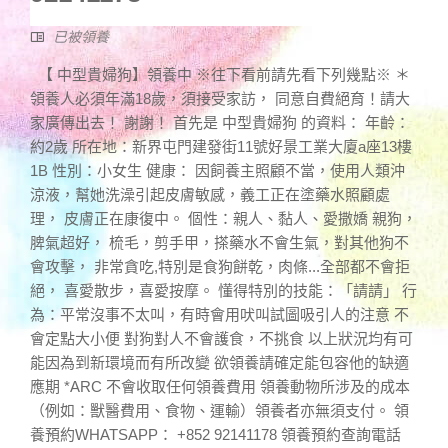
已被領養
【 中型貴婦狗】領養中 ※往下看前請先看下列幾點※ ＊
領養人必須年滿18歲，須接受家訪， 同意自費絕育！請大
家廣傳出去！ 謝謝！ 首先是 中型貴婦狗 的資料： 年齡：
約2歲 所在地：新界屯門建發街11號好景工業大廈a座13樓
1B 性別：小女生 健康： 因飼養主照顧不當，使用人類沖
涼液，幫她洗澡引起皮膚敏感，義工正在塗藥水照顧處
理， 皮膚正在康復中。 個性：親人、黏人、愛撒嬌 親狗，
脾氣超好， 梳毛，剪手甲，搽藥水不會生氣，對其他狗不
會攻擊， 非常貪吃,特別是食狗餅乾，肉條...全部都不會拒
絕， 喜愛散步，喜愛按摩。 懂得特別的技能：「請請」 行
為：平常沒事不太叫，有時會用吠叫試圖吸引人的注意 不
會定點大小便 對狗對人不會護食，不挑食 以上狀況均有可
能因為到新環境而有所改變 欲領養請確定能包容他的缺適
應期 *ARC 不會收取任何領養費用 領養動物所涉及的成本
（例如：獸醫費用、食物、運輸）領養者亦無須支付。 領
養預約WHATSAPP： +852 92141178 領養預約查詢電話