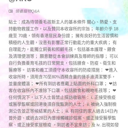
領養寵物Q&A
貼士：成為待領養毛孩新主人的基本條件 關心、熱愛、支
持動物救援工作，以及贊同本收容所的宗旨； 年齡介乎 18
歲至 70歲，領有香港居民身份證； 擁有良好的生活習慣和
積極的人生觀，沒患有影響正常行動能力的重大疾病； 有
自理能力，能獨立飼養和照顧毛孩，包括基本護理、餵食
及清理便溺等； 願意聽從本會訓練員及導師的指導； 可以
自行負擔養育毛孩的日常開支，包括膳食、防疫、衛生和
醫療等。 訪客和義工須遵守本收容所的防疫措施： ❤進入
收容所時，須用含70至80%酒精含量的搓手液清潔雙手，
並量度體溫； ❤所有到訪者應戴上貼面的外科口罩； ❤訪
客在收容所內不准除下口罩，包括飲食和親吻毛孩等； ❤
任何情況下，以下人士皆禁止探訪收容所： i. 正接受檢疫
或醫學監察或回港後須自我監測的人士； ii. 被納入強制檢
測公告並正等候結果的人士； iii. 有同住的家人過去14日內
曾外遊、或過去28日內曾接觸確診個案、或正接受醫學監
察、或正接受家居檢疫 ，到訪者不宜來訪；及 iv. 出現如發