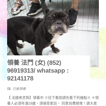
領養 法鬥 (女) (852)
96919313/ whatsapp :
92141178
已被領養
【 法國老虎狗】領養中 ※往下看前請先看下列幾點※ ＊領
養人必須年滿18歲，須接受家訪， 同意自費絕育！請大家