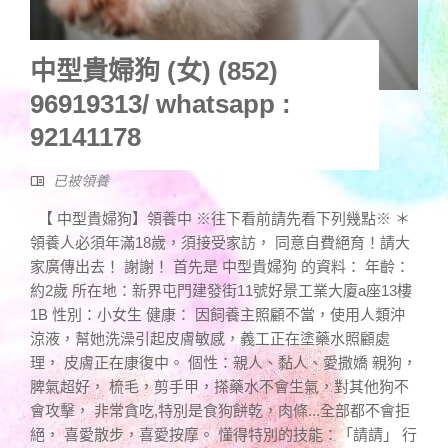
中型貴婦狗 (女) (852)
96919313/ whatsapp :
92141178
已被領養
【 中型貴婦狗】領養中 ※往下看前請先看下列幾點※ ＊
領養人必須年滿18歲，須接受家訪， 同意自費絕育！請大
家廣傳出去！ 謝謝！ 首先是 中型貴婦狗 的資料： 年齡：
約2歲 所在地：新界屯門建發街11號好景工業大廈a座13樓
1B 性別：小女生 健康： 因飼養主照顧不當，使用人類沖
涼液，幫她洗澡引起皮膚敏感，義工正在塗藥水照顧處
理， 皮膚正在康復中。 個性：親人、黏人、愛撒嬌 親狗，
脾氣超好， 梳毛，剪手甲，搽藥水不會生氣，對其他狗不
會攻擊， 非常貪吃,特別是食狗餅乾，肉條...全部都不會拒
絕， 喜愛散步，喜愛按摩。 懂得特別的技能：「請請」 行