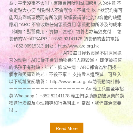
為：平常沒事不太叫，有時會用吠叫試圖吸引人的注意 不
會定點大小便 對狗對人不會護食，不挑食 以上狀況均有可
能因為到新環境而有所改變 欲領養請確定能包容他的缺適
應期 *ARC 不會收取任何領養費用 領養動物所涉及的成本
（例如：獸醫費用、食物、運輸）領養者亦無須支付。 領
養預約WHATSAPP： +852 92141178 領養預約查詢電話
：+852 96919313 網址：http://www.arc.org.hk －－－－－
－－－－－－－－－－－－ ARC每日拯救市民不同原因遺
棄的動物，ARC從不會對動物進行人道毀滅。 即使被遺棄
的毛孩子有殘缺、年老、抑或生病，ARC都會為牠們找一
個家和照顧到終老，不殺不棄！ 支持零人道毀滅，可登入
以下網址登記助養： http://www.arc.org.hk/助養動物計劃/
－－－－－－－－－－－－－－－－－ Arc義工兵團全年招
募 Whatsapp： +852 92141178 義工們協助照顧被遺棄的動
物進行治療及心理輔導和行為糾正。 當然，我們都急需要
很...
Read More