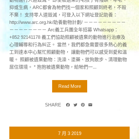
抑或生病，ARC都會為牠們找一個家和照顧到終老，不殺
不棄！ 支持零人道毀滅，可登入以下網址登記助養：
http://www.arc.org.hk/助養動物計劃/ －－－－－－－－－
－－－－－－－－ Arc義工兵團全年招募 Whatsapp：
+852 92141178 義工們協助照顧被遺棄的動物進行治療及
心理輔導和行為糾正。 當然，我們都急需要很多熱心的義
工到達本中心幫忙照顧動物， 讓動物們可以感受到愛和溫
暖。 照顧被遺棄動物：洗澡、塗藥、放狗散步、清理動物
居住環境。 * 抱抱被遺棄動物，給牠們一...
Read More
SHARE
7 月
3
2019