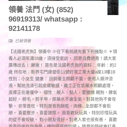
領養 法鬥 (女) (852)
96919313/ whatsapp :
92141178
已被領養
【法國老虎狗】領養中 ※往下看前請先看下列幾點※ ＊領
養人必須年滿18歲，須接受家訪， 同意自費絕育！請大家
廣傳出去！ 謝謝！ 首先是法國老虎狗的資料： 年齡：約2
歲 所在地：新界屯門建發街11號好景工業大廈a座13樓1B
性別：小女生 健康： 因飼養主照顧不當，使用人類沖涼
液，幫她洗澡引起皮膚敏感，義工正在塗藥水照顧處理，
皮膚正在康復中。 個性：親人、黏人、愛撒嬌 親狗，脾氣
超好， 梳毛，剪手甲，搽藥水不會生氣，對其他狗不會攻
擊， 非常貪吃，特別是食狗餅乾，肉條...全部都不會拒
絕， 喜愛散步，喜愛按摩。 很喜歡玩玩具，特別珍惜玩具
的從不會咬破。 對小朋友很好，對老人家也很有善， 喜歡
乖乖的坐在你身旁，讓你摸摸他的頭。 睡覺的時候會打鼻