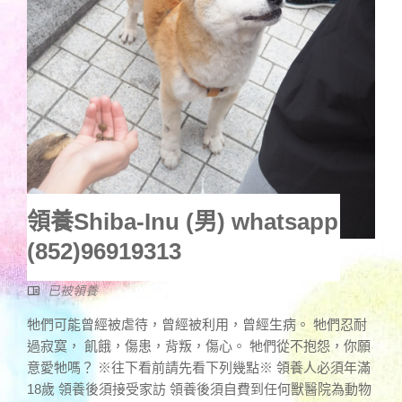
領養Shiba-Inu (男) whatsapp
(852)96919313
已被領養
牠們可能曾經被虐待，曾經被利用，曾經生病。 牠們忍耐
過寂寞， 飢餓，傷患，背叛，傷心。 牠們從不抱怨，你願
意愛牠嗎？ ※往下看前請先看下列幾點※ 領養人必須年滿
18歲 領養後須接受家訪 領養後須自費到任何獸醫院為動物