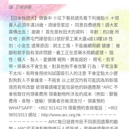
已被領養
【日本秋田犬】領養中 ※往下看前請先看下列幾點※ ＊領
養人必須年滿18歲，須接受家訪， 同意自費絕育！請大家
廣傳出去！ 謝謝！ 首先是秋田犬的資料： 年齡：約2歲 所
在地：新界屯門建發街11號好景工業大廈a座13樓1B 性
別：小女生 遺棄原因：飼主工傷，不能繼續照顧 健康： 後
腳和前手指有濕疹問題，義工正在塗藥水照顧處理。 個
性：親人、黏人、愛撒嬌 親狗，脾氣超好， 梳毛，剪手
甲，搽藥水不會生氣，對其他狗不會攻擊 行為：平常沒事
不太叫，有時會用吠叫試圖吸引人的注意 不會定點大小便
對狗對人不會護食，不挑食 以上狀況均有可能因為到新環
境而有所改變 欲領養請確定能包容他的缺適應期 *ARC 不
會收取任何領養費用 領養動物所涉及的成本（例如：獸醫
費用、食物、運輸）領養者亦無須支付。 領養預約
WHATSAPP： +852 92141178 領養預約查詢電話 ：+852
96919313 網址：http://www.arc.org.hk －－－－－－－－
－－－－－－－－－ ARC每日拯救市民不同原因遺棄的動
物，ARC從不會對動物進行人道毀滅。 即使被遺棄的毛孩