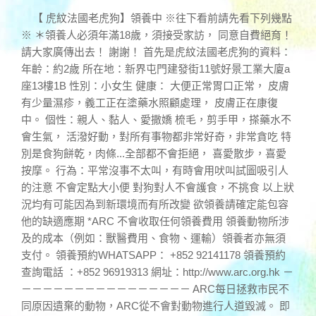
【 虎紋法國老虎狗】領養中 ※往下看前請先看下列幾點
※ ＊領養人必須年滿18歲，須接受家訪， 同意自費絕育！
請大家廣傳出去！ 謝謝！ 首先是虎紋法國老虎狗的資料：
年齡：約2歲 所在地：新界屯門建發街11號好景工業大廈a
座13樓1B 性別：小女生 健康： 大便正常胃口正常， 皮膚
有少量濕疹，義工正在塗藥水照顧處理， 皮膚正在康復
中。 個性：親人、黏人、愛撒嬌 梳毛，剪手甲，搽藥水不
會生氣， 活潑好動，對所有事物都非常好奇，非常貪吃 特
別是食狗餅乾，肉條...全部都不會拒絕， 喜愛散步，喜愛
按摩。 行為：平常沒事不太叫，有時會用吠叫試圖吸引人
的注意 不會定點大小便 對狗對人不會護食，不挑食 以上狀
況均有可能因為到新環境而有所改變 欲領養請確定能包容
他的缺適應期 *ARC 不會收取任何領養費用 領養動物所涉
及的成本（例如：獸醫費用、食物、運輸）領養者亦無須
支付。 領養預約WHATSAPP： +852 92141178 領養預約
查詢電話 ：+852 96919313 網址：http://www.arc.org.hk －
－－－－－－－－－－－－－－－－ ARC每日拯救市民不
同原因遺棄的動物，ARC從不會對動物進行人道毀滅。 即