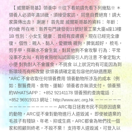
【 威爾斯哥基】領養中 ※往下看前請先看下列幾點※ ＊
領養人必須年滿18歲，須接受家訪， 同意自費絕育！請大
家廣傳出去！ 謝謝！ 首先是 威爾斯哥基的資料： 年齡：
約9歲 所在地：新界屯門建發街11號好景工業大廈a座13樓
1B 性別：小女生 健康： 曾經有皮膚病，現在已經完全康
復。 個性：親人、黏人、愛撒嬌 親狗，脾氣超好， 梳毛，
剪手甲，搽藥水不會生氣，對其他狗不會攻擊 行為：平常
沒事不太叫，有時會用吠叫試圖吸引人的注意 不會定點大
小便 對狗對人不會護食，不挑食 以上狀況均有可能因為到
新環境而有所改變 欲領養請確定能包容他的缺適應期
*ARC 不會收取任何領養費用 領養動物所涉及的成本（例
如：獸醫費用、食物、運輸）領養者亦無須支付。 領養預
約WHATSAPP： +852 92141178 領養預約查詢電話 ：
+852 96919313 網址：http://www.arc.org.hk －－－－－－
－－－－－－－－－－－ ARC每日拯救市民不同原因遺棄
的動物，ARC從不會對動物進行人道毀滅。 即使被遺棄的
毛孩子有殘缺、年老、抑或生病，ARC都會為牠們找一個
家和照顧到終老，不殺不棄！ 支持零人道毀滅，可登入以