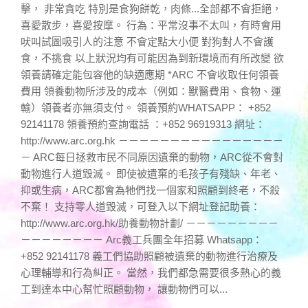
擊， 非常貪吃 特別是食狗餅乾，肉條...全部都不會拒絕，
喜愛散步，喜愛按摩。 行為：平常沒事不太叫，有時會用
吠叫試圖吸引人的注意 不會定點大小便 對狗對人不會護
食，不挑食 以上狀況均有可能因為到新環境而有所改變 欲
領養請確定能包容他的缺適應期 *ARC 不會收取任何領養
費用 領養動物所涉及的成本（例如：獸醫費用、食物、運
輸）領養者亦無須支付。 領養預約WHATSAPP： +852
92141178 領養預約查詢電話 ：+852 96919313 網址：
http://www.arc.org.hk －－－－－－－－－－－－－－－－
－ ARC每日拯救市民不同原因遺棄的動物，ARC從不會對
動物進行人道毀滅。 即使被遺棄的毛孩子有殘缺、年老、
抑或生病，ARC都會為牠們找一個家和照顧到終老，不殺
不棄！ 支持零人道毀滅，可登入以下網址登記助養：
http://www.arc.org.hk/助養動物計劃/ －－－－－－－－－
－－－－－－－－ Arc義工兵團全年招募 Whatsapp：
+852 92141178 義工們協助照顧被遺棄的動物進行治療及
心理輔導和行為糾正。 當然，我們都急需要很多熱心的義
工到達本中心幫忙照顧動物， 讓動物們可以...