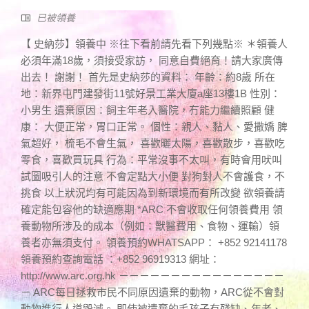
已被領養
【 史納莎】領養中 ※往下看前請先看下列幾點※ ＊領養人
必須年滿18歲，須接受家訪， 同意自費絕育！請大家廣傳
出去！ 謝謝！ 首先是史納莎的資料： 年齡：約8歲 所在
地：新界屯門建發街11號好景工業大廈a座13樓1B 性別：
小男生 遺棄原因：飼主年老入醫院，冇能力繼續照顧 健
康： 大便正常，胃口正常。 個性：親人、黏人、愛撒嬌 脾
氣超好， 梳毛不會生氣， 喜歡曬太陽，喜歡散步，喜歡吃
零食，喜歡買玩具 行為：平常沒事不太叫，有時會用吠叫
試圖吸引人的注意 不會定點大小便 對狗對人不會護食，不
挑食 以上狀況均有可能因為到新環境而有所改變 欲領養請
確定能包容他的缺適應期 *ARC 不會收取任何領養費用 領
養動物所涉及的成本（例如：獸醫費用、食物、運輸）領
養者亦無須支付。 領養預約WHATSAPP： +852 92141178
領養預約查詢電話 ：+852 96919313 網址：
http://www.arc.org.hk －－－－－－－－－－－－－－－－
－ ARC每日拯救市民不同原因遺棄的動物，ARC從不會對
動物進行人道毀滅。 即使被遺棄的毛孩子有殘缺、年老、