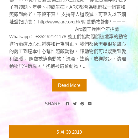
子有殘缺、年老、抑或生病，ARC都會為牠們找一個家和
照顧到終老，不殺不棄！ 支持零人道毀滅，可登入以下網
址登記助養： http://www.arc.org.hk/助養動物計劃/ －－－
－－－－－－－－－－－－－－ Arc義工兵團全年招募
Whatsapp： +852 92141178 義工們協助照顧被遺棄的動物
進行治療及心理輔導和行為糾正。 我們都急需要很多熱心
的義工到達本中心幫忙照顧動物， 讓動物們可以感受到愛
和溫暖。 照顧被遺棄動物：洗澡、塗藥、放狗散步、清理
動物居住環境。 * 抱抱被遺棄動物，...
Read More
SHARE
5 月
30
2019