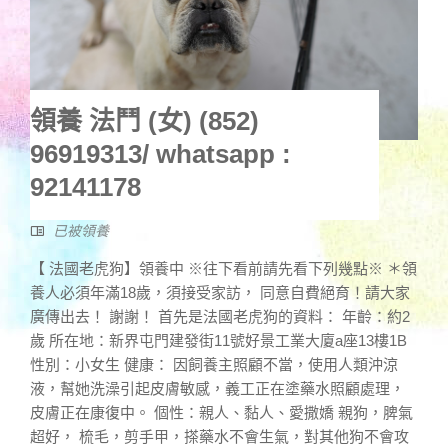
領養 法鬥 (女) (852)
96919313/ whatsapp :
92141178
已被領養
【 法國老虎狗】領養中 ※往下看前請先看下列幾點※ ＊領
養人必須年滿18歲，須接受家訪， 同意自費絕育！請大家
廣傳出去！ 謝謝！ 首先是法國老虎狗的資料： 年齡：約2
歲 所在地：新界屯門建發街11號好景工業大廈a座13樓1B
性別：小女生 健康： 因飼養主照顧不當，使用人類沖涼
液，幫她洗澡引起皮膚敏感，義工正在塗藥水照顧處理，
皮膚正在康復中。 個性：親人、黏人、愛撒嬌 親狗，脾氣
超好， 梳毛，剪手甲，搽藥水不會生氣，對其他狗不會攻