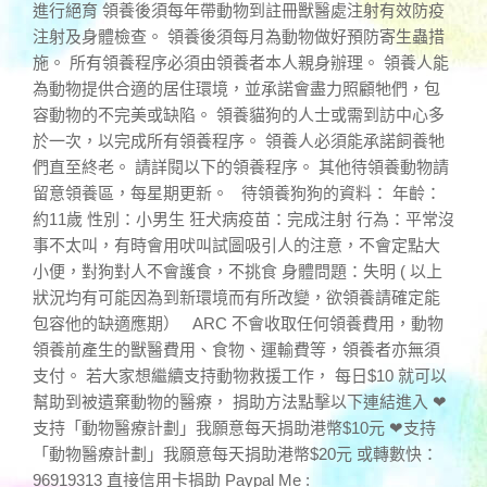
進行絕育 領養後須每年帶動物到註冊獸醫處注射有效防疫
注射及身體檢查。 領養後須每月為動物做好預防寄生蟲措
施。 所有領養程序必須由領養者本人親身辦理。 領養人能
為動物提供合適的居住環境，並承諾會盡力照顧牠們，包
容動物的不完美或缺陷。 領養貓狗的人士或需到訪中心多
於一次，以完成所有領養程序。 領養人必須能承諾飼養牠
們直至終老。 請詳閱以下的領養程序。 其他待領養動物請
留意領養區，每星期更新。 待領養狗狗的資料： 年齡：
約11歲 性別：小男生 狂犬病疫苗：完成注射 行為：平常沒
事不太叫，有時會用吠叫試圖吸引人的注意，不會定點大
小便，對狗對人不會護食，不挑食 身體問題：失明 ( 以上
狀況均有可能因為到新環境而有所改變，欲領養請確定能
包容他的缺適應期） ARC 不會收取任何領養費用，動物
領養前產生的獸醫費用、食物、運輸費等，領養者亦無須
支付。 若大家想繼續支持動物救援工作， 每日$10 就可以
幫助到被遺棄動物的醫療， 捐助方法點擊以下連結進入 ❤
支持「動物醫療計劃」我願意每天捐助港幣$10元 ❤支持
「動物醫療計劃」我願意每天捐助港幣$20元 或轉數快：
96919313 直接信用卡捐助 Paypal Me :