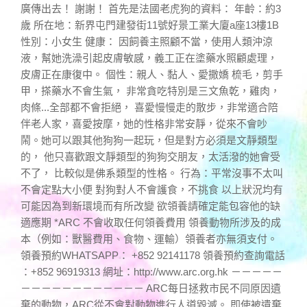
廣傳出去！ 謝謝！ 首先是法國老虎狗的資料： 年齡：約3
歲 所在地：新界屯門建發街11號好景工業大廈a座13樓1B
性別：小女生 健康： 因飼養主照顧不當，使用人類沖涼
液，幫她洗澡引起皮膚敏感，義工正在塗藥水照顧處理，
皮膚正在康復中。 個性：親人、黏人、愛撒嬌 梳毛，剪手
甲，搽藥水不會生氣， 非常貪吃特別是三文魚乾，雞肉，
肉條...全部都不會拒絕， 喜愛慢慢走的散步，非常適合陪
伴老人家，喜愛按摩，她的性格非常安靜，從來不會吵
鬧。她可以跟其他狗狗一起玩，但是對方必須是文靜類型
的， 他只喜歡跟文靜類型的狗狗交朋友，太活潑的她會受
不了， 比較似是佛系類型的性格。 行為：平常沒事不太叫
不會定點大小便 對狗對人不會護食，不挑食 以上狀況均有
可能因為到新環境而有所改變 欲領養請確定能包容他的缺
適應期 *ARC 不會收取任何領養費用 領養動物所涉及的成
本（例如：獸醫費用、食物、運輸）領養者亦無須支付。
領養預約WHATSAPP： +852 92141178 領養預約查詢電話
：+852 96919313 網址：http://www.arc.org.hk －－－－－
－－－－－－－－－－－－ ARC每日拯救市民不同原因遺
棄的動物，ARC從不會對動物進行人道毀滅。 即使被遺棄