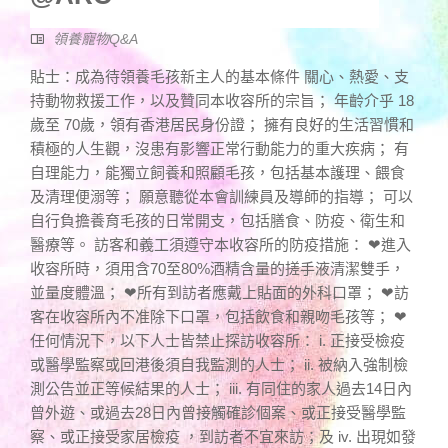
領養寵物Q&A
貼士：成為待領養毛孩新主人的基本條件 關心、熱愛、支
持動物救援工作，以及贊同本收容所的宗旨； 年齡介乎 18
歲至 70歲，領有香港居民身份證； 擁有良好的生活習慣和
積極的人生觀，沒患有影響正常行動能力的重大疾病； 有
自理能力，能獨立飼養和照顧毛孩，包括基本護理、餵食
及清理便溺等； 願意聽從本會訓練員及導師的指導； 可以
自行負擔養育毛孩的日常開支，包括膳食、防疫、衛生和
醫療等。 訪客和義工須遵守本收容所的防疫措施： ❤進入
收容所時，須用含70至80%酒精含量的搓手液清潔雙手，
並量度體溫； ❤所有到訪者應戴上貼面的外科口罩； ❤訪
客在收容所內不准除下口罩，包括飲食和親吻毛孩等； ❤
任何情況下，以下人士皆禁止探訪收容所： i. 正接受檢疫
或醫學監察或回港後須自我監測的人士； ii. 被納入強制檢
測公告並正等候結果的人士； iii. 有同住的家人過去14日內
曾外遊、或過去28日內曾接觸確診個案、或正接受醫學監
察、或正接受家居檢疫 ，到訪者不宜來訪；及 iv. 出現如發