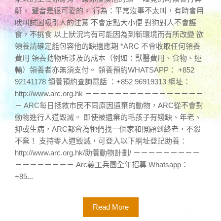
鼾， 聲音是很可愛的。 行為：平常沒事不太叫，有時會用
吠叫試圖吸引人的注意 不會定點大小便 對狗對人不會護
食，不挑食 以上狀況均有可能因為到新環境而有所改變 欲
領養請確定能包容他的缺適應期 *ARC 不會收取任何領養
費用 領養動物所涉及的成本（例如：獸醫費用、食物、運
輸）領養者亦無須支付。 領養預約WHATSAPP： +852
92141178 領養預約查詢電話 ：+852 96919313 網址：
http://www.arc.org.hk －－－－－－－－－－－－－－－－
－ ARC每日拯救市民不同原因遺棄的動物，ARC從不會對
動物進行人道毀滅。 即使被遺棄的毛孩子有殘缺、年老、
抑或生病，ARC都會為牠們找一個家和照顧到終老，不殺
不棄！ 支持零人道毀滅，可登入以下網址登記助養：
http://www.arc.org.hk/助養動物計劃/ －－－－－－－－－
－－－－－－－－ Arc義工兵團全年招募 Whatsapp：
+85...
Read More