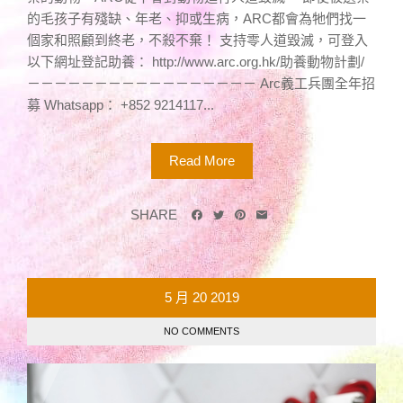
的毛孩子有殘缺、年老、抑或生病，ARC都會為牠們找一
個家和照顧到終老，不殺不棄！ 支持零人道毀滅，可登入
以下網址登記助養： http://www.arc.org.hk/助養動物計劃/
－－－－－－－－－－－－－－－－－ Arc義工兵團全年招
募 Whatsapp： +852 9214117...
Read More
SHARE
5 月
20
2019
NO COMMENTS