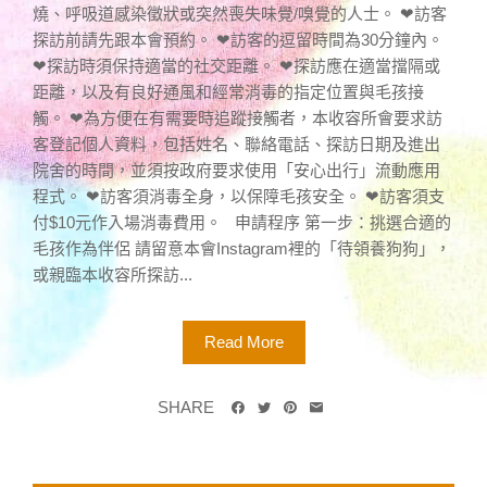
燒、呼吸道感染徵狀或突然喪失味覺/嗅覺的人士。 ❤訪客
探訪前請先跟本會預約。 ❤訪客的逗留時間為30分鐘內。
❤探訪時須保持適當的社交距離。 ❤探訪應在適當擋隔或
距離，以及有良好通風和經常消毒的指定位置與毛孩接
觸。 ❤為方便在有需要時追蹤接觸者，本收容所會要求訪
客登記個人資料，包括姓名、聯絡電話、探訪日期及進出
院舍的時間，並須按政府要求使用「安心出行」流動應用
程式。 ❤訪客須消毒全身，以保障毛孩安全。 ❤訪客須支
付$10元作入場消毒費用。 申請程序 第一步：挑選合適的
毛孩作為伴侶 請留意本會Instagram裡的「待領養狗狗」，
或親臨本收容所探訪...
Read More
SHARE