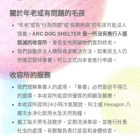
關於年老或有問題的毛孩
“年老”或有“行為問題”或“長期疾病”的毛孩可能沒人
領養。
ARC DOG SHELTER 是一所沒有進行人道
毀滅的收容所
，會安全地照顧牠們直到終老。
我們鼓勵原主人積極尋求解決方法。如果原主人仍
然確認堅持棄養，可以正式向本會進行申請。
收容所的服務
我們理解棄養人的處境，「棄養」必然是迫不得已
的選擇。本收容所能提供優質的照顧及醫療。
本收容所提供24小時冷氣開放、科士威 Hexagon 八
層次水淨化飲用水及天然狗糧。
義工每天帶毛孩散步，定期洗澡美容，並進行杜蚤
杜虫的處理，有獸醫負責打疫苗和身體檢查。