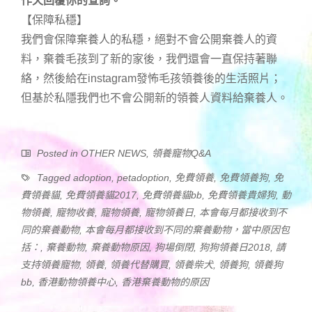
作天回覆你的查詢。
【保障私穩】
我們會保障棄養人的私穩，絕對不會公開棄養人的資
料，棄養毛孩到了新的家後，我們還會一直保持著聯
絡，然後給在instagram發怖毛孩領養後的生活照片；
但基於私隱我們也不會公開新的領養人資料給棄養人。
Posted in
OTHER NEWS
,
領養寵物Q&A
Tagged
adoption
,
petadoption
,
免費領養
,
免費領養狗
,
免
費領養貓
,
免費領養貓2017
,
免費領養貓bb
,
免費領養貴婦狗
,
動
物領養
,
寵物收養
,
寵物領養
,
寵物領養日
,
本會每月都接收到不
同的棄養動物
,
本會每月都接收到不同的棄養動物，當中原因包
括：
,
棄養動物
,
棄養動物原因
,
狗場倒閉
,
狗狗領養日2018
,
請
支持領養寵物
,
領養
,
領養代替購買
,
領養柴犬
,
領養狗
,
領養狗
bb
,
香港動物領養中心
,
香港棄養動物的原因