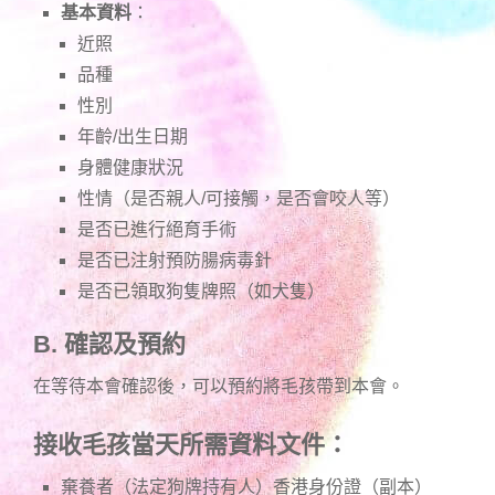
基本資料
：
近照
品種
性別
年齡/出生日期
身體健康狀況
性情（是否親人/可接觸，是否會咬人等）
是否已進行絕育手術
是否已注射預防腸病毒針
是否已領取狗隻牌照（如犬隻）
B. 確認及預約
在等待本會確認後，可以預約將毛孩帶到本會。
接收毛孩當天所需資料文件：
棄養者（法定狗牌持有人）香港身份證（副本）