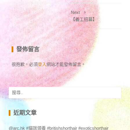
Next
【義工招募】
發佈留言
很抱歉，必須
登入
網站才能發佈留言。
搜
尋
關
鍵
近期文章
字:
@arc.hk #貓咪領養 #britishshorthair #exoticshorthair