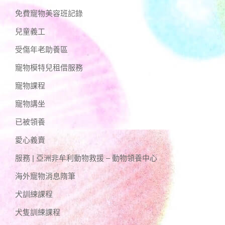
免費寵物美容班記錄
兒童義工
受傷年老助養區
寵物模特兒租借服務
寵物課程
寵物講坐
已被領養
愛心義賣
服務 | 亞洲非牟利動物救援 – 動物領養中心
海外寵物消息隋筆
犬訓練課程
犬隻訓練課程