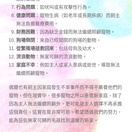
行為問題
：如吠叫或有攻擊性行為。
健康問題
：寵物生病（如老年或長期疾病）而飼主
無法負擔醫療費用。
財務困難
：因為缺乏金錢而無法繼續照顧寵物。
狗場倒閉
：來自已經關閉的狗場的動物。
從繁殖場拯救回來
：包括母狗及幼犬。
流浪動物
：無家可歸的流浪動物。
家庭不幸
：例如主人或家人患病或逝世，導致無法
繼續照顧寵物。
偶爾也有飼主因家庭發生不幸事件而不得不棄養他們的
寵物，但在現實中，很多寵物之所以急需新家庭，除了
因為主人無法繼續照顧外，更可能是主人選擇不再承擔
這個責任，這實在是非常可悲。希望透過我們的努力，
能為這些無家可歸的毛孩找到溫暖的新家。