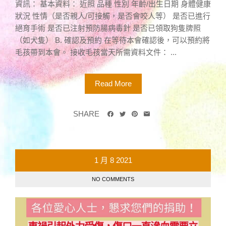
資訊： 基本資料： 近照 品種 性別 年齡/出生日期 身體健康
狀況 性情（是否親人/可接觸，是否會咬人等） 是否已進行
絕育手術 是否已注射預防腸病毒針 是否已領取狗隻牌照
（如犬隻） B. 確認及預約 在等待本會確認後，可以預約將
毛孩帶到本會。 接收毛孩當天所需資料文件： ...
Read More
SHARE
1 月
8
2021
NO COMMENTS