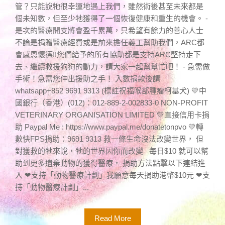
管？只能說牠很幸運地遇上我們，雖然術後甚至未來都是
個未知數，但至少牠獲得了一個恢復健康和重生的機會。 -
是次的醫療開支將會盈千累萬，只希望有餘力的善心人士
不論是捐贈醫療經費或是前來擔任義工幫助我們，ARC都
會感恩懷德!!您們給予的所有協助都是支持ARC堅持走下
去、繼續救援狗狗的動力，請大家一起幫幫忙吧！ - 急需做
手術！急需您伸出援助之手！ 入數捐款後請
whatsapp+852 9691 9313 (標註祝福喉部腫瘤柯基犬) 💛中
國銀行（香港）(012)：012-889-2-002833-0 NON-PROFIT
VETERINARY ORGANISATION LIMITED 💛直接信用卡捐
助 Paypal Me : https://www.paypal.me/donatetonpvo 💛轉
數快FPS捐助：9691 9313 救一條生命沒法改變世界， 但
對獲救的牠來說，牠的世界因你而改變 每日$10 就可以幫
助到更多遺棄動物的獲得醫療， 捐助方法點擊以下連結進
入 ❤支持「動物醫療計劃」我願意每天捐助港幣$10元 ❤支
持「動物醫療計劃」...
Read More