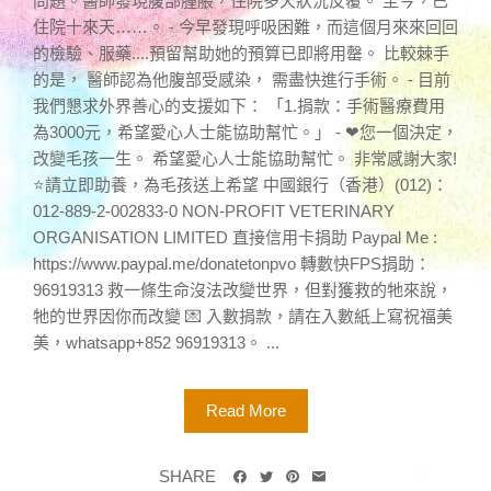
問題。醫師發現腹部腫脹，住院多天狀況反覆。 至今，已
住院十來天……。 - 今早發現呼吸困難，而這個月來來回回
的檢驗、服藥....預留幫助她的預算已即將用罄。 比較棘手
的是， 醫師認為他腹部受感染， 需盡快進行手術。 - 目前
我們懇求外界善心的支援如下： 「1.捐款：手術醫療費用
為3000元，希望愛心人士能協助幫忙。」 - ❤您一個決定，
改變毛孩一生。 希望愛心人士能協助幫忙。 非常感謝大家!
⭐請立即助養，為毛孩送上希望 中國銀行（香港）(012)：
012-889-2-002833-0 NON-PROFIT VETERINARY
ORGANISATION LIMITED 直接信用卡捐助 Paypal Me :
https://www.paypal.me/donatetonpvo 轉數快FPS捐助：
96919313 救一條生命沒法改變世界，但對獲救的牠來說，
牠的世界因你而改變 💌 入數捐款，請在入數紙上寫祝福美
美，whatsapp+852 96919313。 ...
Read More
SHARE