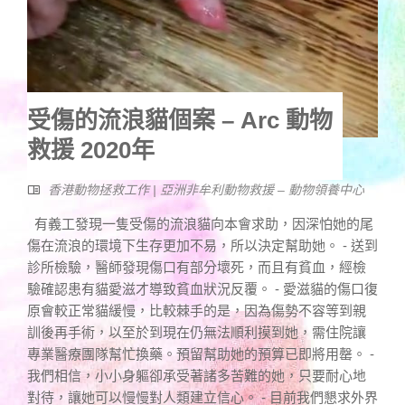
受傷的流浪貓個案 – Arc 動物
救援 2020年
香港動物拯救工作 | 亞洲非牟利動物救援 – 動物領養中心
有義工發現一隻受傷的流浪貓向本會求助，因深怕她的尾
傷在流浪的環境下生存更加不易，所以決定幫助她。 - 送到
診所檢驗，醫師發現傷口有部分壞死，而且有貧血，經檢
驗確認患有貓愛滋才導致貧血狀況反覆。 - 愛滋貓的傷口復
原會較正常貓緩慢，比較棘手的是，因為傷勢不容等到親
訓後再手術，以至於到現在仍無法順利摸到她，需住院讓
專業醫療團隊幫忙換藥。預留幫助她的預算已即將用罄。 -
我們相信，小小身軀卻承受著諸多苦難的她，只要耐心地
對待，讓她可以慢慢對人類建立信心。 - 目前我們懇求外界