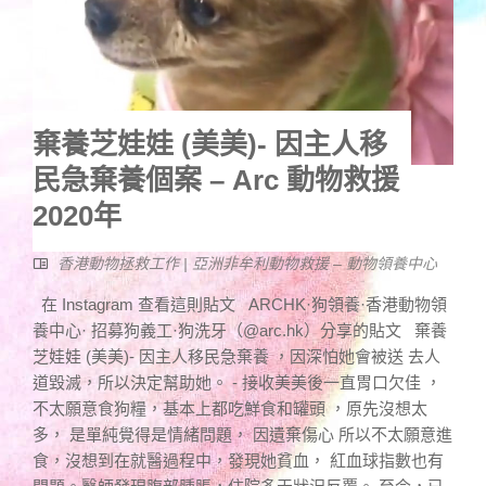
棄養芝娃娃 (美美)- 因主人移
民急棄養個案 – Arc 動物救援
2020年
香港動物拯救工作 | 亞洲非牟利動物救援 – 動物領養中心
在 Instagram 查看這則貼文 ARCHK·狗領養·香港動物領
養中心· 招募狗義工·狗洗牙（@arc.hk）分享的貼文 棄養
芝娃娃 (美美)- 因主人移民急棄養 ，因深怕她會被送 去人
道毀滅，所以決定幫助她。 - 接收美美後一直胃口欠佳 ，
不太願意食狗糧，基本上都吃鮮食和罐頭 ，原先沒想太
多， 是單純覺得是情緒問題， 因遺棄傷心 所以不太願意進
食，沒想到在就醫過程中，發現她貧血， 紅血球指數也有