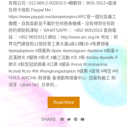
有限公司 : 012-889-2-002833-0 ▪轉數快：9691-9313 ▪直接
信用卡捐助 Paypal Me :
https://www.paypal.me/donatetonpvo ARC是一個社區義工
團體，自負盈虧並不屬於任何慈善機構，沒有得到任何政
府的資助和津貼。 WHATSAPP:： +852 96919313 查詢電
話 ：+852 96919313 網址：http://www.arc.org.hk 地址：新
界屯門建發街11號好景工業大廈a座13樓1B #免費領養
#petadoptions #領養狗 #pets #petstagram #petlove #病毒 #
武漢肺炎 #寵物 #柴犬 #義工活動 #犬 #柴 #shiba #poodle #
肺炎 #新型冠狀病毒 #口罩 #感染 #virus #coronavirus
#covid #csv #hk #hongkongadoption #遺棄 #虐待 #폐렴 #바
이러스 ARCHK·狗領養·香港動物領養中心· 招募狗義工·狗
洗牙（@arc.hk）分享的...
Read More
SHARE