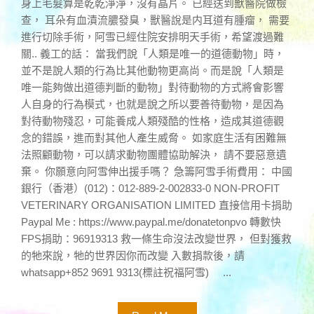
身上毛髮算是乾乾淨淨，沒有晶片。 已經送到獸醫院做檢
查， 耳朵有血漬流膿發臭，獸醫說是内耳道有腫瘤， 需要
進行切除手術，阿雪已經住院安排明天手術，希望渡過難
關.. 義工的話： 當我們說「人類是唯一的道德動物」時，
並不是說人類的行為比其他動物更高尚。而是說「人類是
唯一能夠做出道德判斷的動物」對待動物的方式將會影響
人自身的行為模式，也就是說之所以要善待動物，是因為
對待動物殘忍，可能養成人類殘酷的性格，造成其道德觀
念的錯誤，進而對其他人產生威脅。 如家庭生活有困難無
法照顧動物，可以請求動物團體協助解決， 請不要惡意遺
棄。 你願意向阿雪伸出援手嗎？ 急籌阿雪手術費用： 中國
銀行（香港）(012)：012-889-2-002833-0 NON-PROFIT
VETERINARY ORGANISATION LIMITED 直接信用卡捐助
Paypal Me : https://www.paypal.me/donatetonpvo 轉數快
FPS捐助：96919313 救一條生命沒法改變世界， 但對獲救
的牠來說，牠的世界因你而改變 入數捐款後，請
whatsapp+852 9691 9313(標註祝福阿雪) ...