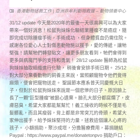
香港動物拯救工作 | 亞洲非牟利動物救援 – 動物領養中心
31/12 update 今天是2020年的最後一天很高興可以為大家
帶來一個好消息！松鼠狗妹妹化驗結果腫瘤不是癌症，隨
即完成切除腫瘤手術，手術成功 ，但身體貧血仍需住院。
感謝各位愛心人士對傷患動物施以援手，愛的傳遞，讓牠
堅強！請幫牠們轉發貼文，讓更多朋友看到，牠們會得到
更多與病魔鬥爭的支持和勇氣！ 28/12 update 醫師為松鼠
狗妹妹抽取組織進行化驗， 稍後會安排手術日期。 25/12
對大部分棄養動物的飼養主來說，當照顧寵物令他們覺得
麻煩，便會把寵物送走。 聖誕節本應系普天同慶慨大日
子，但對於松鼠狗妹妹來說是一個悲慘的日子。原因臉上
長了一顆“巨型腫瘤”被狠心遺棄。臉孔大部分都腐爛了，皮
膚惡臭，希望大家都能幫幫忙！義工接收的時候不僅是毛
髮髒亂，而且其瘦弱，背上都是非常突兀的骨頭，希望大
家伸出援手，給予妺妹堅持的力量，拯救這個讓人心疼的
孩子。 小額捐助，聚沙成塔，分擔醫療費用，募捐鏈結
Paypal : https://www.paypal.me/donatetonpvo 捐助戶口：