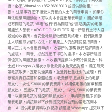
後，必須 WhatsApp +852 96919313 並提供動物相片一
張。 注意事項 恕不接受未有預約人士的棄養申請。 如果你
無法繼續照顧動物，可以向本會提出棄養申請。 關於年老
或有問題的毛孩 “年老”或有“行為問題”或“長期疾病”的毛孩
可能沒人領養。ARC DOG SHELTER 是一所沒有進行人道
毀滅的收容所，會安全地照顧牠們直到終老。 我們鼓勵原
主人積極尋求解決方法。如果原主人仍然確認堅持棄養，
可以正式向本會進行申請。 收容所的服務 我們理解棄養人
的處境，「棄養」必然是迫不得已的選擇。本收容所能提
供優質的照顧及醫療。 本收容所提供24小時冷氣開放、科
士威 Hexagon 八層次水淨化飲用水及天然狗糧。 義工每天
帶毛孩散步，定期洗澡美容，並進行杜蚤杜虫的處理，有
獸醫負責打疫苗和身體檢查。 收費標準 五歲以上的毛孩：
須支付一次性 $3000 的棄養費用，以補償毛孩的醫療和照
顧支出。 五歲以下的毛孩：須支付一次性 $800 的棄養費
用，以補償毛孩的醫療和照顧支出。 申請棄養程序 如欲
棄養毛孩，請按照以下步驟提交資料並預約帶毛孩到本
會： A. 提供毛孩資料以作記錄 請通過 WhatsApp 提交以下