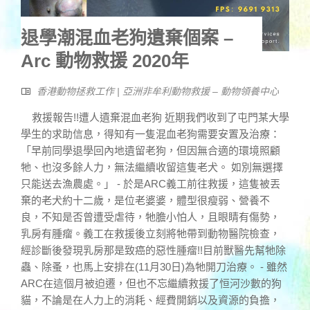
退學潮混血老狗遺棄個案 –
Arc 動物救援 2020年
香港動物拯救工作 | 亞洲非牟利動物救援 – 動物領養中心
救援報告!!遭人遺棄混血老狗 近期我們收到了屯門某大學
學生的求助信息，得知有一隻混血老狗需要安置及治療：
「早前同學退學回內地遺留老狗，但因無合適的環境照顧
牠、也沒多餘人力，無法繼續收留這隻老犬。 如別無選擇
只能送去漁農處。」 - 於是ARC義工前往救援，這隻被丟
棄的老犬約十二歲，是位老婆婆，體型很瘦弱、營養不
良，不知是否曾遭受虐待，牠膽小怕人，且眼睛有傷勢，
乳房有腫瘤。義工在救援後立刻將牠帶到動物醫院檢查，
經診斷後發現乳房那是致癌的惡性腫瘤!!目前獸醫先幫牠除
蟲、除蚤，也馬上安排在(11月30日)為牠開刀治療。 - 雖然
ARC在這個月被迫遷，但也不忘繼續救援了恒河沙數的狗
貓，不論是在人力上的消耗、經費開銷以及資源的負擔，