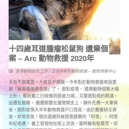
十四歲耳道腫瘤松鼠狗 遺棄個
案 – Arc 動物救援 2020年
香港動物拯救工作 | 亞洲非牟利動物救援 – 動物領養中心
天有不測風雲，人有旦夕禍福。今年對於動物救援來說更
是「屋漏偏逢連夜雨」了。 面對疫情， 遺棄動物個案大幅
上升， 暫託義工已經做到筋疲力竭... 又要面對租約期滿，
迫遷在眉睫， 搬遷都要在運營開支上，額外花費一大筆資
金，面對疫情大半年動物救援戶口見底，由於嚴重缺乏資
金，非常告急！現在還遇到被惡意遺棄的「阿雪」。 阿雪
年紀老邁， 義工發現他在街上流浪，當時雖有點驚慌，但