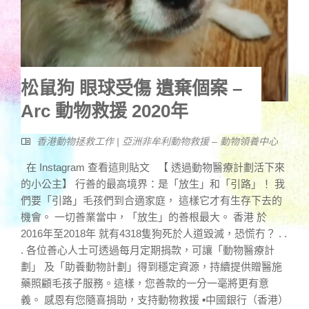
松鼠狗 眼球受傷 遺棄個案 –
Arc 動物救援 2020年
香港動物拯救工作 | 亞洲非牟利動物救援 – 動物領養中心
在 Instagram 查看這則貼文 【 透過動物醫療計劃活下來
的小公主】 行善的最高境界：是「放生」和「引路」！ 我
們要「引路」毛孩們到合適家庭， 這樣它才有生存下去的
機會。 一切善業當中，「放生」的善根最大。 香港 於
2016年至2018年 就有4318隻狗死於人道毀滅，恐慌冇？ . .
. 各位善心人士可透過每月定期捐款，可讓「動物醫療計
劃」 及「助養動物計劃」得到穩定資源，持續提供贈醫施
藥照顧毛孩子服務。這樣，您善款的一分一毫將更有意
義。 感恩有您隨喜捐助，支持動物救援 ▪中國銀行（香港）