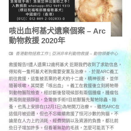
咳出血柯基犬遺棄個案 – Arc
動物救援 2020年
香港動物拯救工作 | 亞洲非牟利動物救援 – 動物領養中心
救援報告!!遭人遺棄12歲柯基犬 近期我們收到了求助信息，
得知有一隻柯基犬老狗需要安置及治療。 - 於是ARC義工
前往救援，這隻被丟棄的老犬約十二歲，精神很差，並伴
隨著咳嗽，其間更「咳出血」。義工在救援後立刻將牠帶
到動物醫院檢查，經診斷後發現候部有兩個腫瘤，腫瘤包
裹兩側是頸靜脈，急需做手術!!目前獸醫先幫牠除蟲、除
蚤，也馬上安排在(12月1日)為牠開刀治療。 - 雖然ARC在
這個月被迫遷，但也不忘繼續救援了恒河沙數的狗貓，不
論是在人力上的消耗、經費開銷以及資源的負擔，都比前
些日子增加許多。但看著無助的毛孩，怎麼可能丟下不