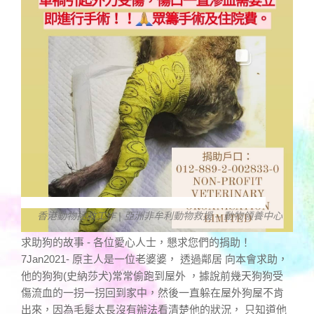
香港動物拯救工作 | 亞洲非牟利動物救援 – 動物領養中心
求助狗的故事 - 各位愛心人士，懇求您們的捐助！
7Jan2021- 原主人是一位老婆婆， 透過鄰居 向本會求助，
他的狗狗(史納莎犬)常常偷跑到屋外 ，據說前幾天狗狗受
傷流血的一拐一拐回到家中，然後一直躲在屋外狗屋不肯
出來，因為毛髮太長沒有辦法看清楚他的狀況， 只知道他