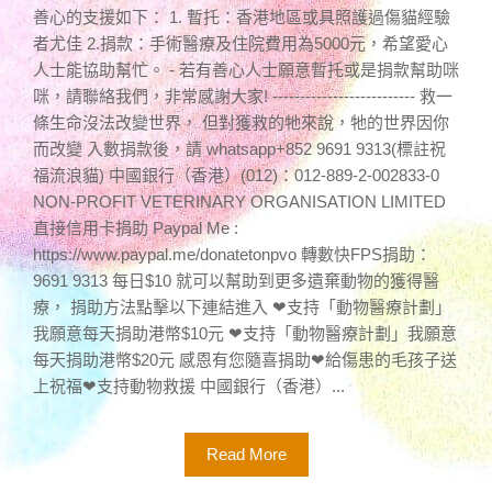
善心的支援如下： 1. 暫托：香港地區或具照護過傷貓經驗
者尤佳 2.捐款：手術醫療及住院費用為5000元，希望愛心
人士能協助幫忙。 - 若有善心人士願意暫托或是捐款幫助咪
咪，請聯絡我們，非常感謝大家! -------------------------- 救一
條生命沒法改變世界， 但對獲救的牠來說，牠的世界因你
而改變 入數捐款後，請 whatsapp+852 9691 9313(標註祝
福流浪貓) 中國銀行（香港）(012)：012-889-2-002833-0
NON-PROFIT VETERINARY ORGANISATION LIMITED
直接信用卡捐助 Paypal Me :
https://www.paypal.me/donatetonpvo 轉數快FPS捐助：
9691 9313 每日$10 就可以幫助到更多遺棄動物的獲得醫
療， 捐助方法點擊以下連結進入 ❤支持「動物醫療計劃」
我願意每天捐助港幣$10元 ❤支持「動物醫療計劃」我願意
每天捐助港幣$20元 感恩有您隨喜捐助❤給傷患的毛孩子送
上祝福❤支持動物救援 中國銀行（香港）...
Read More