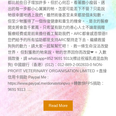
都比前些日子增加許多。但於心何忍，看著膽小瘦弱、邁
出的每一步都小心翼翼的牠，怎麼可能丟下不管？只能說
牠很幸運地遇上我們，雖然術後甚至未來都是個未知數，
但至少牠獲得了一個恢復健康和重生的機會。 - 是次的醫療
開支將會盈千累萬，只希望有餘力的善心人士不論是捐贈
醫療經費或是前來擔任義工幫助我們，ARC都會感恩懷德!!
您們給予的所有協助都是支持ARC堅持走下去、繼續救援
狗狗的動力，請大家一起幫幫忙吧！ - 救一條生命沒法改變
世界， 但對獲救的牠來說，牠的世界因你而改變❤ ⭐ 入數
捐款後，請 whatsapp+852 9691 9313(標註祝福乳癌混血狗
狗) 中國銀行（香港）(012)：012-889-2-002833-0 NON-
PROFIT VETERINARY ORGANISATION LIMITED ⭐直接
信用卡捐助 Paypal Me :
https://www.paypal.me/donatetonpvo ⭐轉數快FPS捐助：
9691 9313 ...
Read More