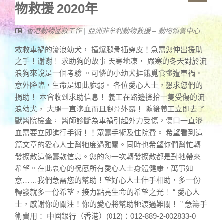
物救援 2020年
香港動物拯救工作 | 亞洲非牟利動物救援 – 動物領養中心
救救車禍的流浪幼犬， 撞爆腿骨插穿皮！急需您伸出援助
之手！谢谢！ 求助狗的故事 天寒地凍， 嚴寒的冬天對於流
浪狗來說是一個考驗 。可憐的小幼犬捱餓覓食慘遭車禍。
意外降臨，生命是如此脆弱。 各位愛心人士，懇求您們的
捐助！ 本會收到求助信息！ 義工在路邊撿拾一隻受傷的流
浪幼犬， 大腿一直滲血而且腿骨外露！ 隨後義工立即去了
獸醫院檢查， 醫師診斷為車禍引起外力受傷，傷口一直滲
血需要立即進行手術！！眾籌手術及住院費。 希望看到這
篇文章的愛心人士幫牠度過難關。同時也希望你們幫忙轉
發擴散這條籌款信息。您的每一次轉發擴散都是對牠帶來
希望。在此衷心的祝愿所有愛心人士身體健康，萬事如
意……我們急需您的幫助！望好心人士伸手相助，多一份
轉發就多一份希望，接力點亮生命的希望之光！ “ 愛心人
士，感謝你的關注！你的愛心將幫助牠渡過難關！ ” 急籌手
術費用： 中國銀行（香港）(012)：012-889-2-002833-0