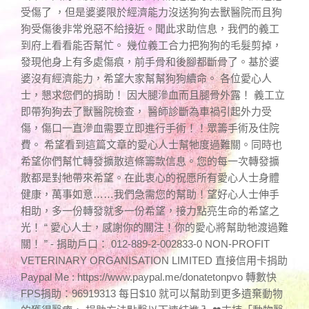
受傷了 ，但是婆婆限於經濟能力沒送狗狗去獸醫院而且狗
狗受傷後非常兇惡不給接近。聞此求助信息，我們的義工
到府上看看能否幫忙。 幾位義工合力把狗狗的毛髮剪掉，
發現他身上有多處傷痕，前手骨和後腳都斷骨了。基於婆
婆沒有經濟能力，希望大家幫幫狗狗續命。 各位愛心人
士，懇求您們的捐助！ 因大腿滲血而且腿骨外露！ 義工立
即帶狗狗去了獸醫院檢查， 醫師診斷為車禍引起外力受
傷，傷口一直滲血需要立即進行手術！！眾籌手術及住院
費。 希望看到這篇文章的愛心人士幫牠度過難關。同時也
希望你們幫忙轉發擴散這條籌款信息。您的每一次轉發擴
散都是對牠帶來希望。在此衷心的祝愿所有愛心人士身體
健康，萬事如意……我們急需您的幫助！望好心人士伸手
相助，多一份轉發就多一份希望，接力點亮生命的希望之
光！ “ 愛心人士，感謝你的關注！你的愛心將幫助牠渡過難
關！ ” - 捐助戶口： 012-889-2-002833-0 NON-PROFIT
VETERINARY ORGANISATION LIMITED 直接信用卡捐助
Paypal Me : https://www.paypal.me/donatetonpvo 轉數快
FPS捐助：96919313 每日$10 就可以幫助到更多遺棄動物