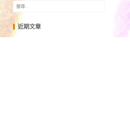
搜
尋
關
鍵
近期文章
字:
@arc.hk #貓咪領養 #britishshorthair
#exoticshorthair
收容中心有50隻貓咪等待你來挑選^^
領養英短 arc.hk/
最新待領養貓BB
待領養毛孩 -英短,貓 ,貓貓 ,貓奴 ,貓星人 ,貓咪
分類
ARC青少年義工活動 學校講座