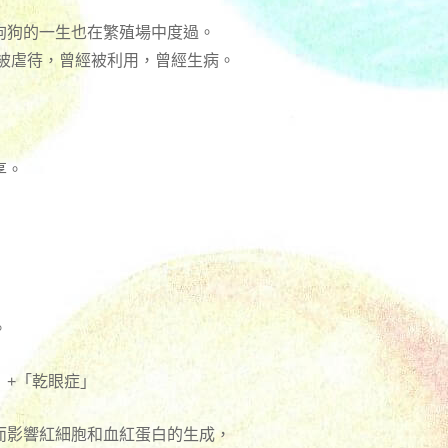
狗狗的一生也在繁殖場中度過。
被虐待，曾經被利用，曾經生病。
享。
。
」+「乾眼症」
而影響紅細胞和血紅蛋白的生成，