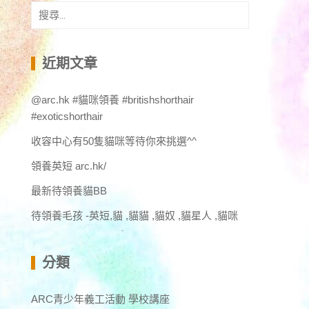
搜
尋
關
鍵
近期文章
字:
@arc.hk #貓咪領養 #britishshorthair
#exoticshorthair
收容中心有50隻貓咪等待你來挑選^^
領養英短 arc.hk/
最新待領養貓BB
待領養毛孩 -英短,貓 ,貓貓 ,貓奴 ,貓星人 ,貓咪
分類
ARC青少年義工活動 學校講座