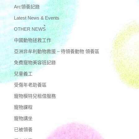
Arc領養記錄
Latest News & Events
OTHER NEWS
中國動物拯救工作
亞洲非牟利動物救援 – 待領養動物 領養區
免費寵物美容班記錄
兒童義工
受傷年老助養區
寵物模特兒租借服務
寵物課程
寵物講坐
已被領養