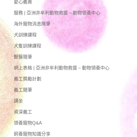
愛心義賣
服務 | 亞洲非牟利動物救援 – 動物領養中心
海外寵物消息隋筆
犬訓練課程
犬隻訓練課程
獸醫隨筆
網上表格 | 亞洲非牟利動物救援 – 動物領養中心
義工獎勵計劃
義工隨筆
講坐
資深義工
領養寵物Q&A
飼養寵物知識分享