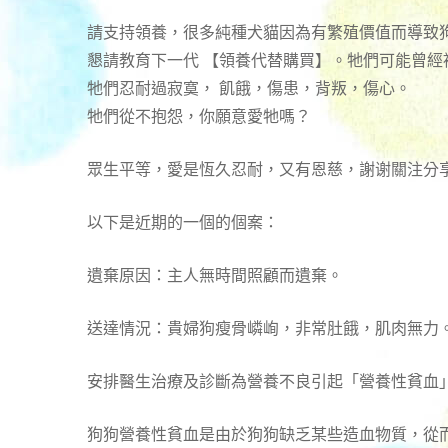
請支持領養，很多純種犬貓因為有繁殖價值而導致
懇請教育下一代 【領養代替購買】。牠們可能曾經
牠們忍耐過寂寞， 飢餓，傷患，背叛，傷心。
牠們從不抱怨，你願意愛牠嗎？
眾生平等，愛是恆久忍耐，又有恩慈，謝谢關注分
以下是近期的一個的個案：
遺棄原因：主人無時間照顧而遺棄。
送達情況：貴婦狗瘦骨嶙峋，非常肚餓，肌肉無力
安排醫生治療及診斷為營養不良引起「營養性貧血
狗狗營養性貧血是由於狗狗缺乏某些造血物質，從