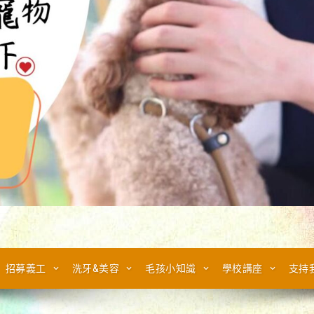
招募義工
洗牙&美容
毛孩小知識
學校講座
支持