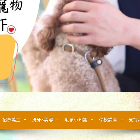
招募義工
洗牙&美容
毛孩小知識
學校講座
支持