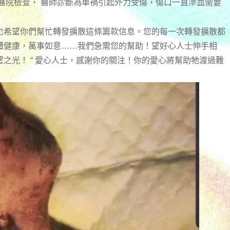
醫院檢查， 醫師診斷為車禍引起外力受傷，傷口一直滲血需要
也希望你們幫忙轉發擴散這條籌款信息。您的每一次轉發擴散都
體健康，萬事如意……我們急需您的幫助！望好心人士伸手相
之光！ “ 愛心人士，感謝你的關注！你的愛心將幫助牠渡過難