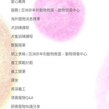
愛心義賣
服務 | 亞洲非牟利動物救援 – 動物領養中心
海外寵物消息隋筆
犬訓練課程
犬隻訓練課程
獸醫隨筆
網上表格 | 亞洲非牟利動物救援 – 動物領養中心
義工獎勵計劃
義工隨筆
講坐
資深義工
領養寵物Q&A
飼養寵物知識分享