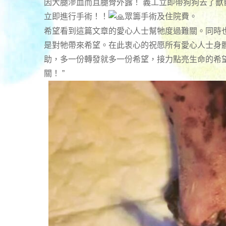
因大腿滲血而且腿骨外露！ 義工立即帶狗狗去了獸
立即進行手術！！
眾籌手術及住院費。
希望看到這篇文章的愛心人士幫牠度過難關。同時
是對牠帶來希望。在此衷心的祝愿所有愛心人士身
助，多一份轉發就多一份希望，接力點亮生命的希望
關！ ”