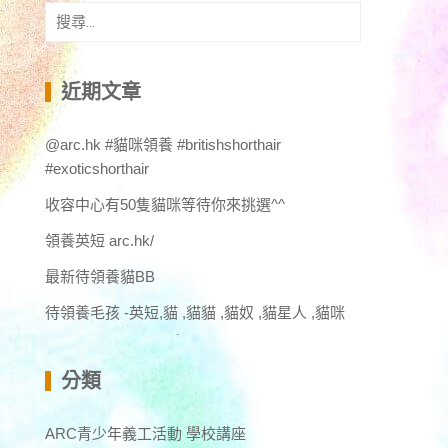
搜
尋
關
鍵
近期文章
字:
@arc.hk #貓咪領養 #britishshorthair
#exoticshorthair
收容中心有50隻貓咪等待你來挑選^^
領養英短 arc.hk/
最新待領養貓BB
待領養毛孩 -英短,貓 ,貓貓 ,貓奴 ,貓星人 ,貓咪
分類
ARC青少年義工活動 學校講座