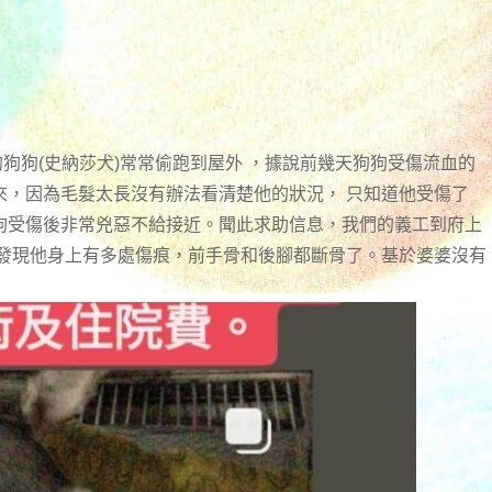
的狗狗(史納莎犬)常常偷跑到屋外 ，據說前幾天狗狗受傷流血的
來，因為毛髮太長沒有辦法看清楚他的狀況， 只知道他受傷了
狗受傷後非常兇惡不給接近。聞此求助信息，我們的義工到府上
，發現他身上有多處傷痕，前手骨和後腳都斷骨了。基於婆婆沒有