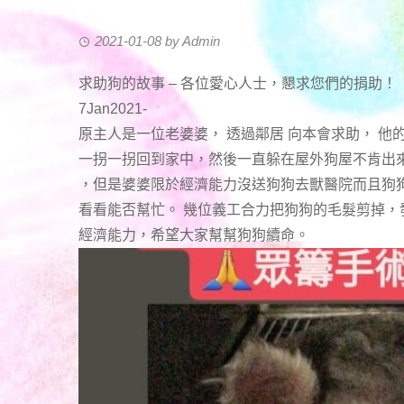
2021-01-08
by
Admin
求助狗的故事 – 各位愛心人士，懇求您們的捐助！
7Jan2021-
原主人是一位老婆婆， 透過鄰居 向本會求助， 他
一拐一拐回到家中，然後一直躲在屋外狗屋不肯出
，但是婆婆限於經濟能力沒送狗狗去獸醫院而且狗
看看能否幫忙。 幾位義工合力把狗狗的毛髮剪掉
經濟能力，希望大家幫幫狗狗續命。