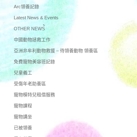
Arc領養記錄
Latest News & Events
OTHER NEWS
中國動物拯救工作
亞洲非牟利動物救援 – 待領養動物 領養區
免費寵物美容班記錄
兒童義工
受傷年老助養區
寵物模特兒租借服務
寵物課程
寵物講坐
已被領養