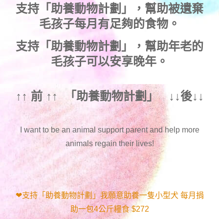
支持
「助養動物計劃」
，幫助被遺棄
毛孩子每月有足夠的食物。
支持
「助養動物計劃」
，幫助年老的
毛孩子可以安享晚年。
↑↑ 前 ↑↑ 「
助養動物計劃
」 ↓↓後↓↓
I want to be an animal support parent and help more
animals regain their lives!
❤支持「助養動物計劃」我願意助養一隻小型犬 每月捐
助一包4公斤糧食 $272