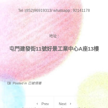
Tel :(852)96919313/ whatsapp : 92141178
地址 :
屯門建發街11號好景工業中心A座13樓
Posted in
已被領養
Prev
Next