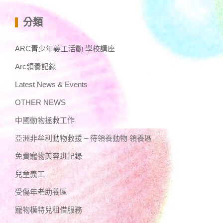
分類
ARC青少年義工活動 學校講座
Arc領養記錄
Latest News & Events
OTHER NEWS
中國動物拯救工作
亞洲非牟利動物救援 – 待領養動物 領養區
免費寵物美容班記錄
兒童義工
受傷年老助養區
寵物模特兒租借服務