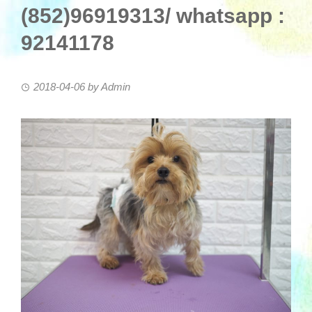
(852)96919313/ whatsapp :
92141178
2018-04-06
by
Admin