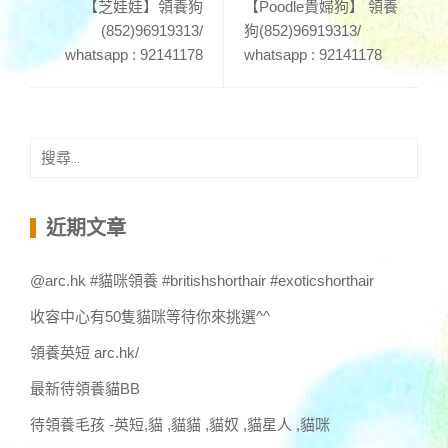
【芝娃娃】領養狗
【Poodle貴婦狗】 領養
(852)96919313/
狗(852)96919313/
whatsapp : 92141178
whatsapp : 92141178
搜
尋
關
鍵
近期文章
字:
@arc.hk #貓咪領養 #britishshorthair #exoticshorthair
收容中心有50隻貓咪等待你來挑選^^
領養英短 arc.hk/
最新待領養貓BB
待領養毛孩 -英短,貓 ,貓貓 ,貓奴 ,貓星人 ,貓咪