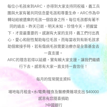
每位小毛孩來到ARC，亦得到大家支持同祝福，義工兵
團與大家有著共同信念愛毛孩和尊重生命，ARC作為中
轉站給被遺棄的毛孩一個容身之所。每位毛孩都有著不
同的過去，昨天已逝，明天未知，珍惜今天，把握當
下，才是最重要的。感謝有大家的支持，義工們付出真
心，愛心和耐性幫助每位毛孩。而每當收到有新毛孩求
助個案接手時，若有傷病毛孩需要治療亦是全靠基金去
一直支援。
ARC的理念若得以延續，實有賴大家支援，讓我們繼續
行下去。感恩有大家一直支持一直信任！
每月的恆常開支資料
場地每月租金+水/電費/糧食及醫療費雜項支出 $40000
感恩有您隨喜捐助
?中國銀行