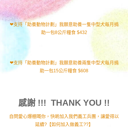
❤支持「助養動物計劃」我願意助養一隻中型犬每月捐
助一包8公斤糧食 $432
❤支持「助養動物計劃」我願意助養兩隻中型犬每月捐
助一包15公斤糧食 $608
感謝 !!! THANK YOU !!
自問愛心爆棚嘅你，快啲加入我們義工兵團，讓愛得以
延續?【如何加入做義工??】