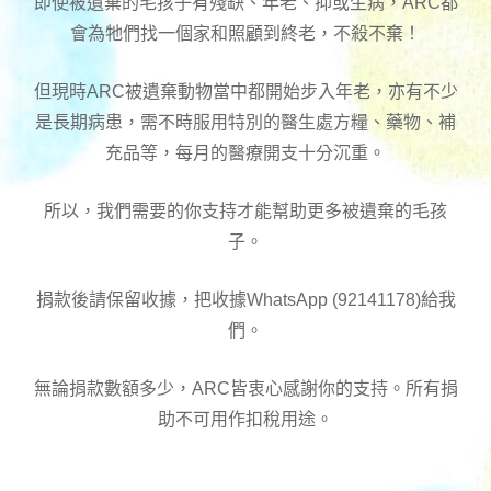
即使被遺棄的毛孩子有殘缺、年老、抑或生病，ARC都
會為牠們找一個家和照顧到終老，不殺不棄！
但現時ARC被遺棄動物當中都開始步入年老，亦有不少
是長期病患，需不時服用特別的醫生處方糧、藥物、補
充品等，每月的醫療開支十分沉重。
所以，我們需要的你支持才能幫助更多被遺棄的毛孩
子。
捐款後請保留收據，把收據WhatsApp (92141178)給我
們。
無論捐款數額多少，ARC皆衷心感謝你的支持。所有捐
助不可用作扣稅用途。