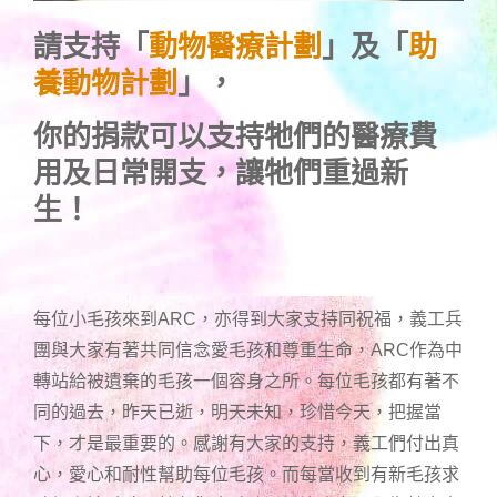
請支持「
動物醫療計劃
」及「
助
養動物計劃
」，
你的捐款可以支持牠們的醫療費
用及日常開支，讓牠們重過新
生！
每位小毛孩來到ARC，亦得到大家支持同祝福，義工兵
團與大家有著共同信念愛毛孩和尊重生命，ARC作為中
轉站給被遺棄的毛孩一個容身之所。每位毛孩都有著不
同的過去，昨天已逝，明天未知，珍惜今天，把握當
下，才是最重要的。感謝有大家的支持，義工們付出真
心，愛心和耐性幫助每位毛孩。而每當收到有新毛孩求