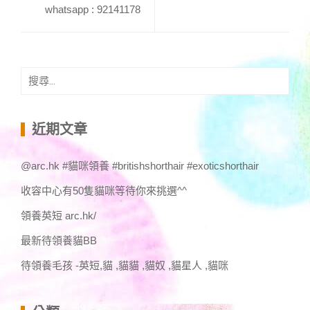
whatsapp : 92141178
搜
尋
關
鍵
近期文章
字:
@arc.hk #貓咪領養 #britishshorthair #exoticshorthair
收容中心有50隻貓咪等待你來挑選^^
領養英短 arc.hk/
最新待領養貓BB
待領養毛孩 -英短,貓 ,貓貓 ,貓奴 ,貓星人 ,貓咪