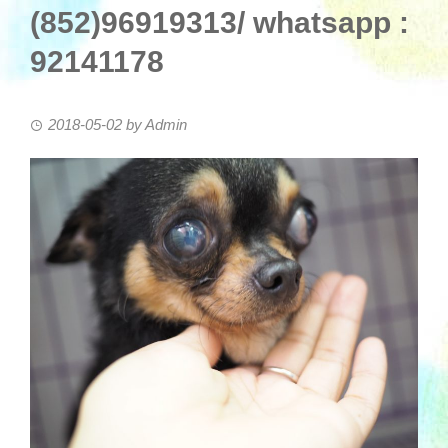
(852)96919313/ whatsapp :
92141178
2018-05-02
by
Admin