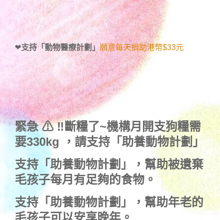
❤
支持「動物醫療計劃」
願意每天捐助港幣$33元
緊急 ⚠ ‼斷糧了~機構月開支狗糧需
要330kg ，
請支持「助養動物計劃」
支持
「助養動物計劃」
，幫助被遺棄
毛孩子每月有足夠的食物。
支持
「助養動物計劃」
，幫助年老的
毛孩子可以安享晚年。