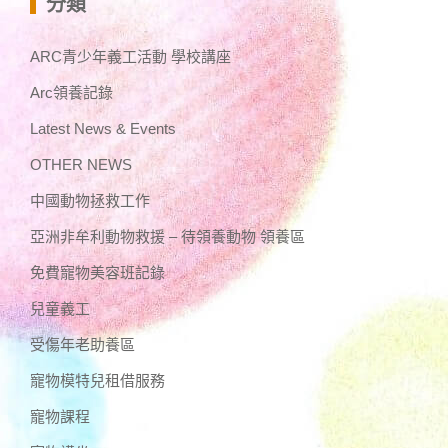
分類
ARC青少年義工活動 學校講座
Arc領養記錄
Latest News & Events
OTHER NEWS
中國動物拯救工作
亞洲非牟利動物救援 – 待領養動物 領養區
免費寵物美容班記錄
兒童義工
受傷年老助養區
寵物模特兒租借服務
寵物課程