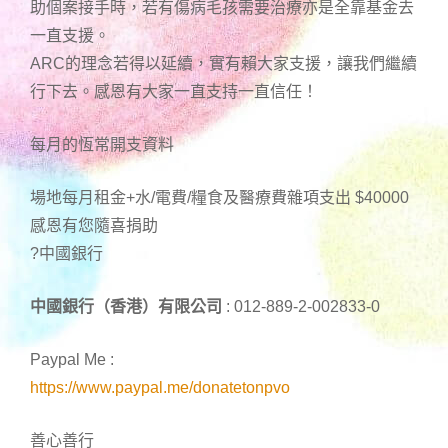
助個案接手時，若有傷病毛孩需要治療亦是全靠基金去
一直支援。
ARC的理念若得以延續，實有賴大家支援，讓我們繼續
行下去。感恩有大家一直支持一直信任！
每月的恆常開支資料
場地每月租金+水/電費/糧食及醫療費雜項支出 $40000
感恩有您隨喜捐助
?中國銀行
中國銀行（香港）有限公司
: 012-889-2-002833-0
Paypal Me :
https://www.paypal.me/donatetonpvo
善心善行