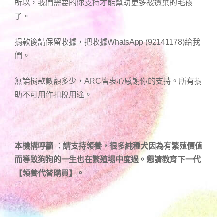
所以，我們需要的你支持才能幫助更多被遺棄的毛孩
子。
捐款後請保留收據，把收據WhatsApp (92141178)給我
們。
無論捐款數額多少，ARC皆衷心感謝你的支持。所有捐
助不可用作扣稅用途。
本機構呼籲 ：請支持領養，很多純種犬因為有繁殖價值
而導致狗狗的一生也在繁殖場中度過。懇請教育下一代
【領養代替購買】。