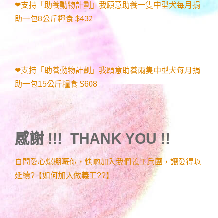
❤支持「助養動物計劃」我願意助養一隻中型犬每月捐
助一包8公斤糧食 $432
❤支持「助養動物計劃」我願意助養兩隻中型犬每月捐
助一包15公斤糧食 $608
感謝 !!! THANK YOU !!
自問愛心爆棚嘅你，快啲加入我們義工兵團，讓愛得以
延續?【如何加入做義工??】