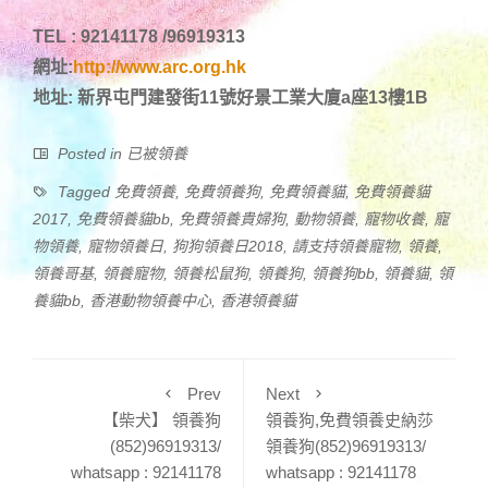
TEL : 92141178 /96919313
網址:
http://www.arc.org.hk
地址: 新界屯門建發街11號好景工業大廈a座13樓1B
Posted in
已被領養
Tagged
免費領養
,
免費領養狗
,
免費領養貓
,
免費領養貓
2017
,
免費領養貓bb
,
免費領養貴婦狗
,
動物領養
,
寵物收養
,
寵
物領養
,
寵物領養日
,
狗狗領養日2018
,
請支持領養寵物
,
領養
,
領養哥基
,
領養寵物
,
領養松鼠狗
,
領養狗
,
領養狗bb
,
領養貓
,
領
養貓bb
,
香港動物領養中心
,
香港領養貓
Prev
Next
【柴犬】 領養狗
領養狗,免費領養史納莎
(852)96919313/
領養狗(852)96919313/
whatsapp : 92141178
whatsapp : 92141178