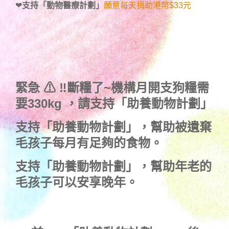
❤
支持「動物醫療計劃」
願意每天捐助港幣$33元
緊急 ⚠ ‼斷糧了~機構月開支狗糧需
要330kg ，
請支持「助養動物計劃」
支持
「助養動物計劃」
，幫助被遺棄
毛孩子每月有足夠的食物。
支持
「助養動物計劃」
，幫助年老的
毛孩子可以安享晚年。