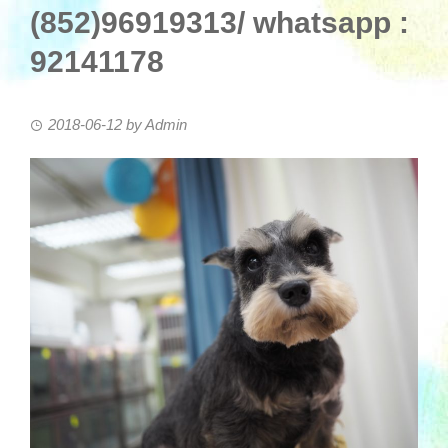
(852)96919313/ whatsapp :
92141178
2018-06-12
by
Admin