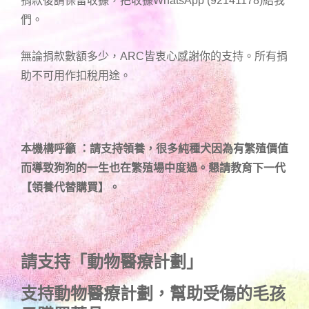
捐款後請保留收據，把收據WhatsApp (92141178)給我
們。
無論捐款數額多少，ARC皆衷心感謝你的支持。所有捐
助不可用作扣稅用途。
本機構呼籲 ：請支持領養，很多純種犬因為有繁殖價值
而導致狗狗的一生也在繁殖場中度過。懇請教育下一代
【領養代替購買】。
請支持「動物醫療計劃」
支持
動物醫療計劃
，幫助受傷的毛孩