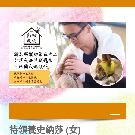
Skip
to
content
待領養史納莎 (女)