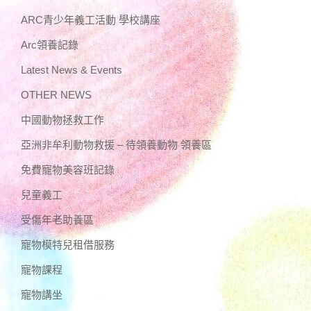
ARC青少年義工活動 學校講座
Arc領養記錄
Latest News & Events
OTHER NEWS
中國動物拯救工作
亞洲非牟利動物救援 – 待領養動物 領養區
免費寵物美容班記錄
兒童義工
受傷年老助養區
寵物模特兒租借服務
寵物課程
寵物講坐