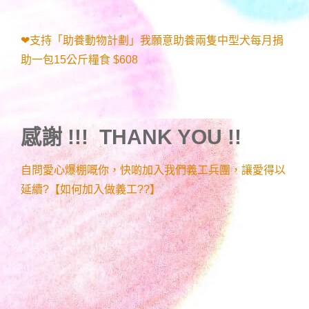
❤支持「助養動物計劃」我願意助養兩隻中型犬每月捐
助一包15公斤糧食 $608
感謝 !!! THANK YOU !!
自問愛心爆棚嘅你，快啲加入我們義工兵團，讓愛得以
延續?【如何加入做義工??】