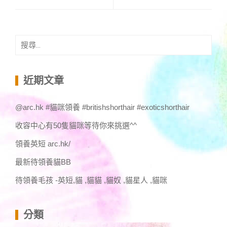
搜
尋
關
鍵
近期文章
字:
@arc.hk #貓咪領養 #britishshorthair #exoticshorthair
收容中心有50隻貓咪等待你來挑選^^
領養英短 arc.hk/
最新待領養貓BB
待領養毛孩 -英短,貓 ,貓貓 ,貓奴 ,貓星人 ,貓咪
分類