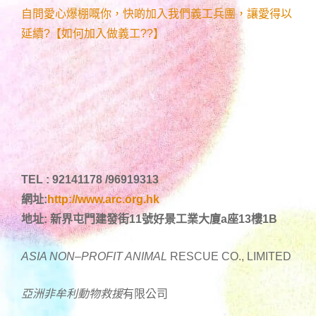
自問愛心爆棚嘅你，快啲加入我們義工兵團，讓愛得以
延續?【如何加入做義工??】
TEL : 92141178 /96919313
網址:
http://www.arc.org.hk
地址: 新界屯門建發街11號好景工業大廈a座13樓1B
ASIA NON
–
PROFIT ANIMAL
RESCUE CO., LIMITED
亞洲非牟利動物
救援
有限公司