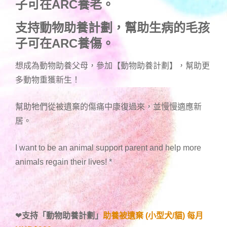
子可在ARC養老。
支持動物助養計劃，幫助生病的毛孩
子可在ARC養傷。
想成為動物助養父母，參加【動物助養計劃】，幫助更
多動物重獲新生！
幫助牠們從被遺棄的傷痛中康復過來，並慢慢適應新
居。
I want to be an animal support parent and help more
animals regain their lives!
*
❤
支持「
動物助養計劃
」
助養被遺棄 (小型犬/貓) 每月