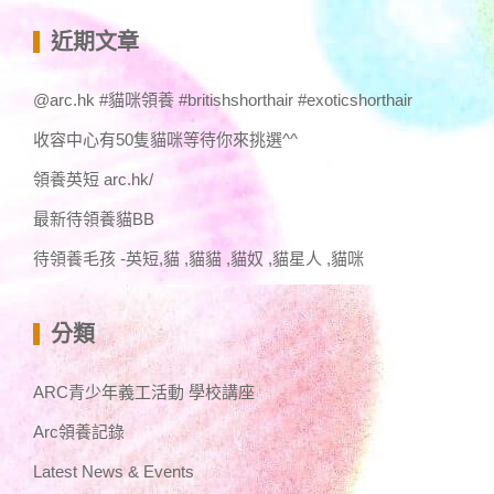
關
鍵
近期文章
字:
@arc.hk #貓咪領養 #britishshorthair #exoticshorthair
收容中心有50隻貓咪等待你來挑選^^
領養英短 arc.hk/
最新待領養貓BB
待領養毛孩 -英短,貓 ,貓貓 ,貓奴 ,貓星人 ,貓咪
分類
ARC青少年義工活動 學校講座
Arc領養記錄
Latest News & Events