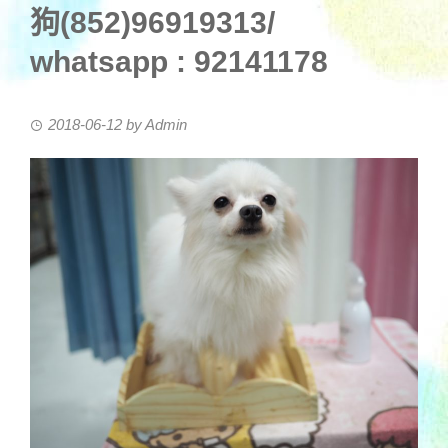
狗(852)96919313/
whatsapp : 92141178
2018-06-12
by
Admin