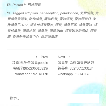
Posted in
已被領養
Tagged
adoption
,
pet adoption
,
petadoption
,
免費領養
,
免
費領養貴婦狗
,
動物領養
,
寵物收養
,
寵物領養
,
寵物領養日
,
狗
狗領養日2017
,
請支持領養寵物
,
領養
,
領養哥基
,
領養寵物
,
領
養松鼠狗
,
領養比熊
,
領養狗
,
領養狗bb
,
領養狗狗的網站
,
領養
貓
,
香港動物領養中心
,
香港領養貓
Prev
Next
領養狗,免費領養poodle
領養狗,免費領養史納莎
領養狗(852)96919313/
領養狗(852)96919313/
whatsapp : 92141178
whatsapp : 92141178
搜
尋