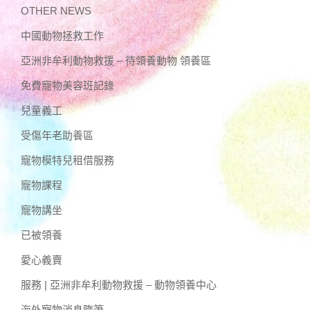
OTHER NEWS
中國動物拯救工作
亞洲非牟利動物救援 – 待領養動物 領養區
免費寵物美容班記錄
兒童義工
受傷年老助養區
寵物模特兒租借服務
寵物課程
寵物講坐
已被領養
愛心義賣
服務 | 亞洲非牟利動物救援 – 動物領養中心
海外寵物消息隋筆