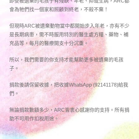
即使被遺棄的毛孩子有殘缺、年老、抑或生病，ARC都
會為牠們找一個家和照顧到終老，不殺不棄！
但現時ARC被遺棄動物當中都開始步入年老，亦有不少
是長期病患，需不時服用特別的醫生處方糧、藥物、補
充品等，每月的醫療開支十分沉重。
所以，我們需要的你支持才能幫助更多被遺棄的毛孩
子。
捐款後請保留收據，把收據WhatsApp (92141178)給我
們。
無論捐款數額多少，ARC皆衷心感謝你的支持。所有捐
助不可用作扣稅用途。