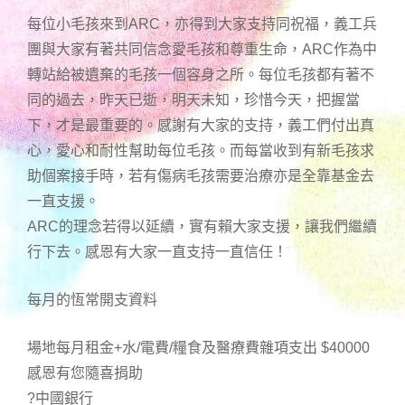
每位小毛孩來到ARC，亦得到大家支持同祝福，義工兵
團與大家有著共同信念愛毛孩和尊重生命，ARC作為中
轉站給被遺棄的毛孩一個容身之所。每位毛孩都有著不
同的過去，昨天已逝，明天未知，珍惜今天，把握當
下，才是最重要的。感謝有大家的支持，義工們付出真
心，愛心和耐性幫助每位毛孩。而每當收到有新毛孩求
助個案接手時，若有傷病毛孩需要治療亦是全靠基金去
一直支援。
ARC的理念若得以延續，實有賴大家支援，讓我們繼續
行下去。感恩有大家一直支持一直信任！
每月的恆常開支資料
場地每月租金+水/電費/糧食及醫療費雜項支出 $40000
感恩有您隨喜捐助
?中國銀行